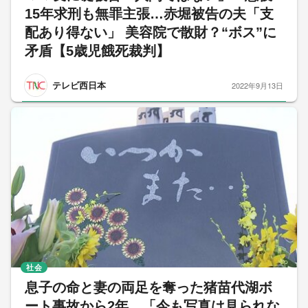
15年求刑も無罪主張…赤堀被告の夫「支
配あり得ない」 美容院で散財？“ボス”に
矛盾【5歳児餓死裁判】
テレビ西日本
2022年9月13日
社会
息子の命と妻の両足を奪った猪苗代湖ボ
ート事故から2年 「今も写真は見られな