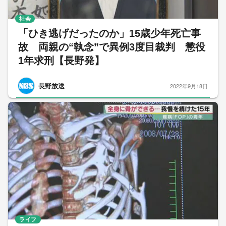
社会
「ひき逃げだったのか」15歳少年死亡事
故 両親の“執念”で異例3度目裁判 懲役
1年求刑【長野発】
長野放送
2022年9月18日
ライフ