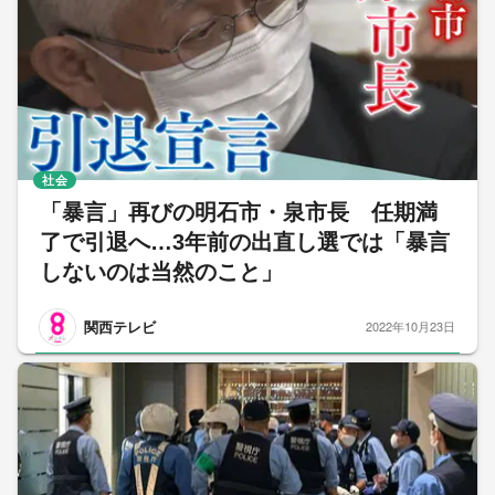
社会
「暴言」再びの明石市・泉市長 任期満
了で引退へ…3年前の出直し選では「暴言
しないのは当然のこと」
関西テレビ
2022年10月23日