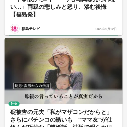
い…」両親の悲しみと怒り、滲む後悔
【福島発】
福島テレビ
2022年9月12日
社会
碇被告の元夫「私がマザコンだからと」
さらにパチンコの誘いも “ママ友”が仕