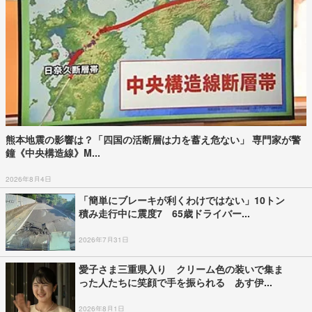
熊本地震の影響は？「四国の活断層は力を蓄え危ない」 専門家が警
鐘《中央構造線》M...
2026年8月4日
「簡単にブレーキが利くわけではない」10トン
積み走行中に震度7 65歳ドライバー...
2026年7月31日
愛子さま三重県入り クリーム色の装いで集ま
った人たちに笑顔で手を振られる あす伊...
2026年8月1日