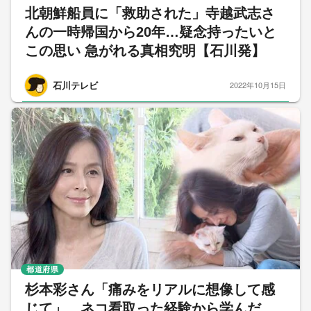
北朝鮮船員に「救助された」寺越武志さ
んの一時帰国から20年…疑念持ったいと
この思い 急がれる真相究明【石川発】
石川テレビ
2022年10月15日
都道府県
杉本彩さん「痛みをリアルに想像して感
じて」 ネコ看取った経験から学んだ