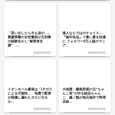
「思い出したら今も涙が…」
達人ならではのチョイス…
愛媛県警の女性警部が元刑事
『無印良品』で暑い夏を快適
の経験生かし“被害者支
に フォロワー8万人超のマニ
援” ...
ア...
2026年8月6日
2026年8月6日
イオンモール爆発は「LPガス
大相撲・藤島部屋の元“ちゃ
による可能性」 地震で配管
んこ長”が作る絶品ちゃん
が損傷し漏れたガスに引火
こ 越ノ龍が地元福井で料理
か...
店経...
2026年8月6日
2026年8月6日