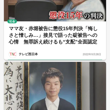
社会
ママ友・赤堀被告に懲役15年判決「悔し
さと憎しみ…」接見で語った碇被告への
心情 無罪訴え続けるも“支配”全面認定
テレビ西日本
2022年9月28日