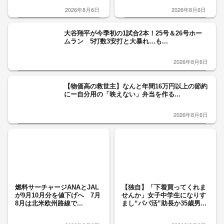
2026年8月6日
2026年8月6日
大谷翔平が今季初の1試合2本！25号＆26号ホー
ムラン 5打数3安打と大暴れ…も...
2026年8月6日
【物価高の救世主】なんと年間16万円以上の節約
にー自分用の「映えない」弁当を作る...
2026年8月6日
燃料サーチャージANAとJAL
【独自】「下着買ってくれま
が9月10月分を値下げへ 7月
せんか」女子中学生になりす
8月は北米欧州路線で...
まし“パパ活”助長か35歳男...