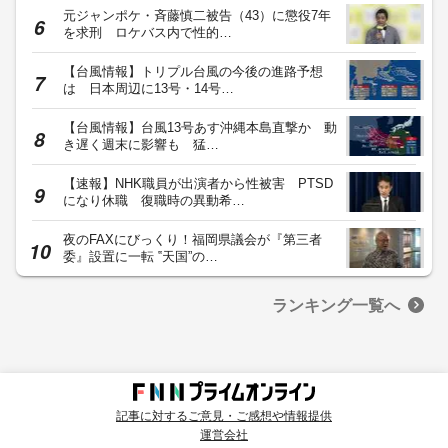
元ジャンポケ・斉藤慎二被告（43）に懲役7年
を求刑 ロケバス内で性的…
【台風情報】トリプル台風の今後の進路予想
は 日本周辺に13号・14号…
【台風情報】台風13号あす沖縄本島直撃か 動
き遅く週末に影響も 猛…
【速報】NHK職員が出演者から性被害 PTSD
になり休職 復職時の異動希…
夜のFAXにびっくり！福岡県議会が『第三者
委』設置に一転 ‟天国”の…
ランキング一覧へ
記事に対するご意見・ご感想や情報提供
運営会社