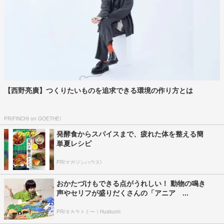
【西野亮廣】つくりたいものを追求できる環境の作り方とは
PR(FINCHI on GOETHE)
発酵食からスパイスまで、疲れた体を整える簡
単夏レシピ
PR(マガジンハウス)
おかたづけもできる点がうれしい！ 動物の鳴き
声やセリフが盛りだくさんの「アニア ...
PR(タカラトミー｜Hugkum)