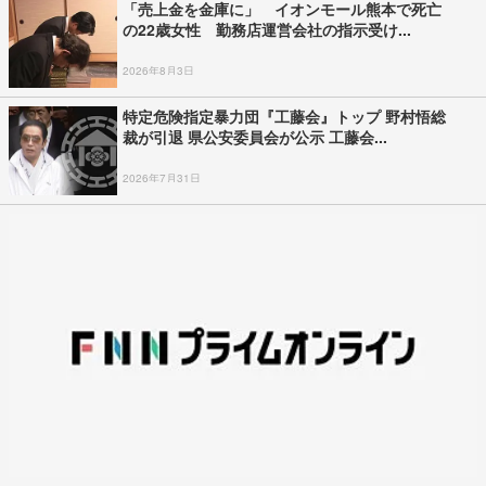
「売上金を金庫に」 イオンモール熊本で死亡
の22歳女性 勤務店運営会社の指示受け...
2026年8月3日
特定危険指定暴力団『工藤会』トップ 野村悟総
裁が引退 県公安委員会が公示 工藤会...
2026年7月31日