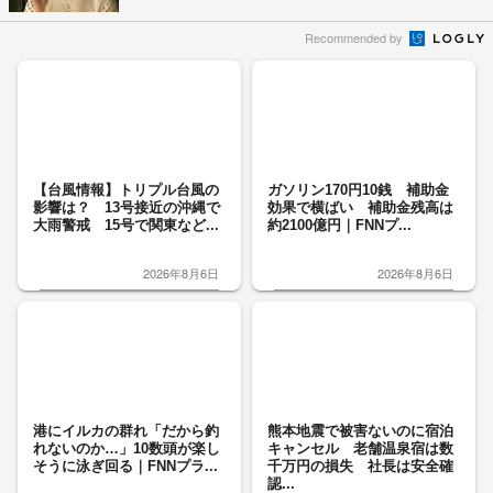
Recommended by
【台風情報】トリプル台風の
ガソリン170円10銭 補助金
影響は？ 13号接近の沖縄で
効果で横ばい 補助金残高は
大雨警戒 15号で関東など...
約2100億円｜FNNプ...
2026年8月6日
2026年8月6日
港にイルカの群れ「だから釣
熊本地震で被害ないのに宿泊
れないのか…」10数頭が楽し
キャンセル 老舗温泉宿は数
そうに泳ぎ回る｜FNNプラ...
千万円の損失 社長は安全確
認...