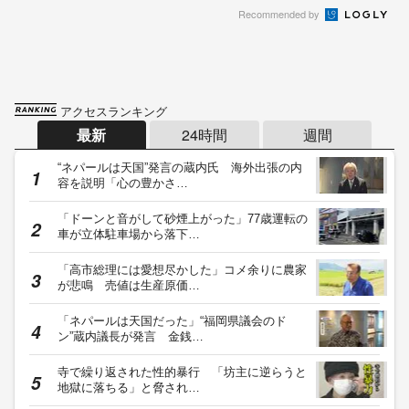
Recommended by
アクセスランキング
最新
24時間
週間
“ネパールは天国”発言の蔵内氏 海外出張の内
容を説明「心の豊かさ…
「ドーンと音がして砂煙上がった」77歳運転の
車が立体駐車場から落下…
「高市総理には愛想尽かした」コメ余りに農家
が悲鳴 売値は生産原価…
「ネパールは天国だった」“福岡県議会のド
ン”蔵内議長が発言 金銭…
寺で繰り返された性的暴行 「坊主に逆らうと
地獄に落ちる」と脅され…