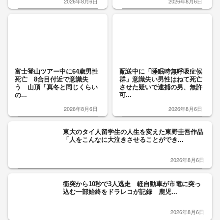
2026年8月6日
2026年8月6日
富士登山ツアー中に64歳男性
配送中に「睡眠時無呼吸症候
死亡 8合目付近で意識失
群」意識失い男性はねて死亡
う 山頂「真冬と同じくらい
させた疑いで逮捕の男、無許
の...
可...
2026年8月6日
2026年8月6日
東大のタイ人留学生の人生を変えた東野圭吾作品
「人をこんなに大泣きさせることができ...
2026年8月6日
衝突から10秒で3人逃走 軽自動車が市電に突っ
込む一部始終をドラレコが記録 鹿児...
2026年8月6日