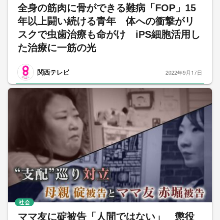
全身の筋肉に骨ができる難病「FOP」15
年以上闘い続ける青年 体への衝撃がリ
スクで虫歯治療も命がけ iPS細胞活用し
た治療に一筋の光
関西テレビ
2022年9月17日
社会
ママ友に碇被告「人間ではない」 懲役