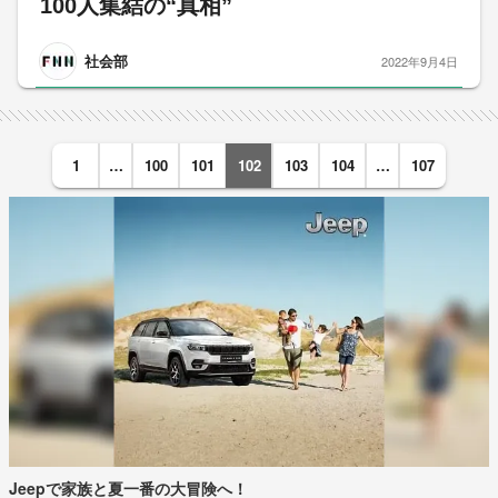
100人集結の“真相”
社会部
2022年9月4日
1
…
100
101
102
103
104
…
107
Jeepで家族と夏一番の大冒険へ！