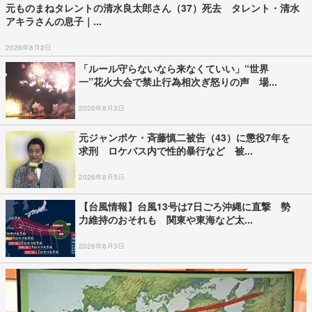
元ものまねタレントの清水良太郎さん（37）死去 タレント・清水
アキラさんの息子｜...
2026年8月2日
「ルール守らないなら来なくていい」“世界
一”花火大会で禁止行為相次ぎ怒りの声 場...
2026年8月3日
元ジャンポケ・斉藤慎二被告（43）に懲役7年を
求刑 ロケバス内で性的暴行など 被...
2026年8月5日
【台風情報】台風13号は7日ごろ沖縄に直撃 勢
力維持のおそれも 関東や東海など太...
2026年8月3日