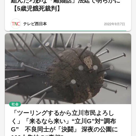
組んだ巧妙な「離婚話」法廷で明らかに
【5歳児餓死裁判】
テレビ西日本
2022年9月7日
社会
「ツーリングするから立川市民よろし
く」「来るなら来い」“立川G”対“調布
G” 不良同士が「決闘」 深夜の公園に