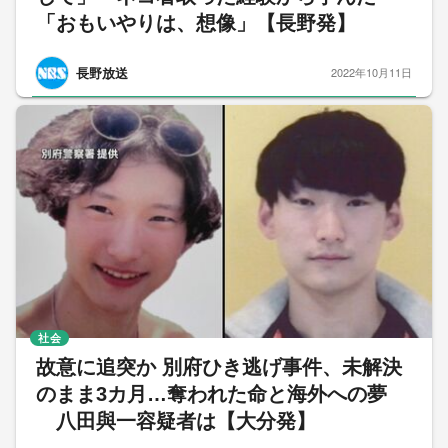
「おもいやりは、想像」【長野発】
長野放送
2022年10月11日
社会
故意に追突か 別府ひき逃げ事件、未解決
のまま3カ月…奪われた命と海外への夢
八田與一容疑者は【大分発】