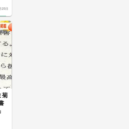
月25日
ま菊
書
」