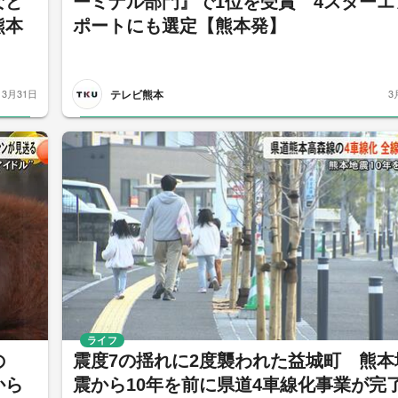
など
ーミナル部門』で1位を受賞 4スターエ
熊本
ポートにも選定【熊本発】
テレビ熊本
3月31日
3
ライフ
の
震度7の揺れに2度襲われた益城町 熊本
から
震から10年を前に県道4車線化事業が