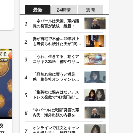
最新
24時間
週間
「ネパールは天国」蔵内議
長の発言が波紋 維新・吉
村代表「福岡県議…
妻が自宅で不倫…20年以上
も裏切られ続けた夫が“間
男”に請求した慰…
「うわ、生きてる」動くア
ニサキス25匹 酢やワサビ
では死滅せず…「…
「品切れ前に買うと満足
感」集英社オンラインショ
ップで“43億円分”…
「集英社に恨みはない」ス
トレス発散で“43億円超”の
ジャンプグッズ…
“ネパールは天国”発言の蔵
内氏 海外出張の内容を説
明「心の豊かさ…
タ
オンラインで注文とキャン
セル繰り返し 総額43億円