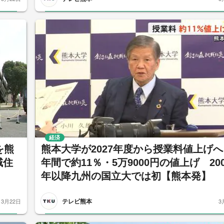
経済
を熊
熊本大学が2027年度から授業料値上げ
域住
年間で約11％・5万9000円の値上げ 200
年以降九州の国立大では初【熊本発】
テレビ熊本
3月22日
3