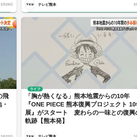
テレビ熊本
3月24日
3
ライフ
の飛
「胸が熱くなる」熊本地震からの10年
地・
『ONE PIECE 熊本復興プロジェクト 1
展』がスタート 麦わらの一味との復興
軌跡【熊本発】
テレビ熊本
3月22日
3