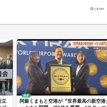
記事
644
経済
設立
阿蘇くまもと空港が『世界最高の新空港