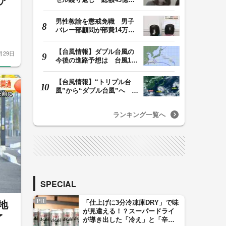
ア
か「品切れ前に購…
男性教諭を懲戒免職 男子
バレー部顧問が部費14万円
余を私的流用…旅…
【台風情報】ダブル台風の
月29日
今後の進路予想は 台風13
号は8日（土）にか…
【台風情報】“トリプル台
風”から“ダブル台風”へ 13
号、15号とも…
ランキング一覧へ
SPECIAL
PR
「仕上げに3分冷凍庫DRY」で味
地
が見違える！？スーパードライ
完了
が導き出した「冷え」と「辛