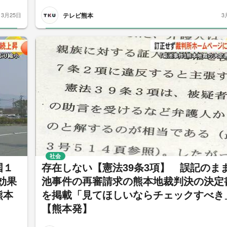
テレビ熊本
3月25日
3
社会
国１
存在しない【憲法39条3項】 誤記のま
効果
池事件の再審請求の熊本地裁判決の決定
熊本
を掲載「見てほしいならチェックすべき
【熊本発】