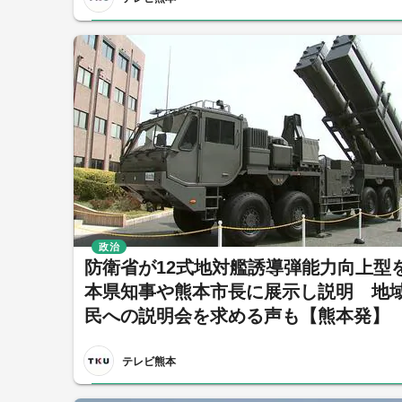
政治
防衛省が12式地対艦誘導弾能力向上型
本県知事や熊本市長に展示し説明 地
民への説明会を求める声も【熊本発】
テレビ熊本