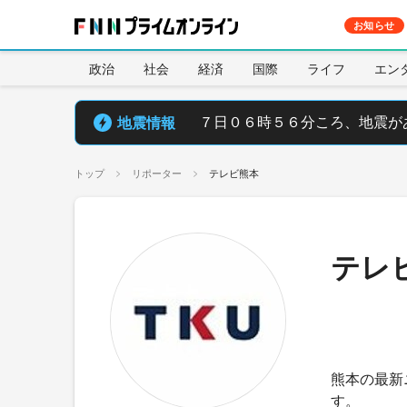
お知らせ
政治
社会
経済
国際
ライフ
エン
地震情報
７日０６時５６分ころ、地震が
トップ
リポーター
テレビ熊本
テレ
熊本の最新
す。