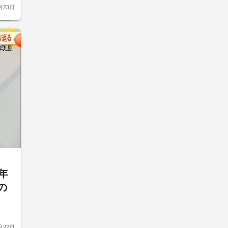
月23日
0年
の
月22日