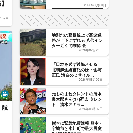
口」のおいしい関係 青く変化
発】
2026年7月30日
した「辛口カーブ」が飲み頃の
サイン！
月27日
地割れの延長線上で高速道
路が上下にずれる 八代イン
ター近くで確認 最...
2026年07月29日
「日本を必ず後悔させる」
北朝鮮金総書記の妹・金与
正氏 海自のミサイル...
2026年08月05日
元ものまねタレントの清水
良太郎さん(37)死去 タレン
ト・清水アキラ...
 航
2026年08月02日
熊本に緊急地震速報 熊本・
宇城市と氷川町で最大震度