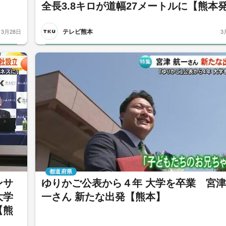
全長3.8キロが道幅27メートルに【熊本
テレビ熊本
3月28日
3
都道府県
ンサ
ゆりかご公表から４年 大学を卒業 宮津
大学
一さん 新たな出発【熊本】
【熊