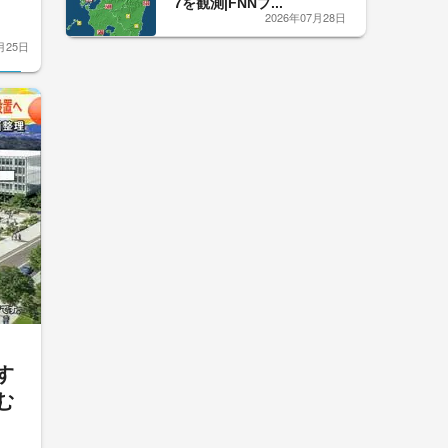
7を観測|FNNプ...
2026年07月28日
月25日
す
む