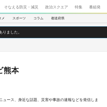
そなえる防災・減災
政治スクエア
特集
番組発
タメ
スポーツ
コラム
都道府県
ありました。
ビ熊本
ニュース、身近な話題、災害や事故の速報などを発信しま