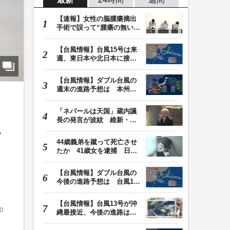
【速報】女性の脳腫瘍摘出
手術で誤って“腫瘍の無い部
位”を摘出 脳…
【台風情報】台風15号は来
週、東日本や北日本に接近
か お盆期間中の…
【台風情報】ダブル台風の
週末の進路予想は 本州は
土曜晴れも日曜は…
「ネパールは天国」蔵内議
長の発言が波紋 維新・吉
植
村代表「福岡県議…
44歳義弟を蹴って死亡させ
たか 41歳女を逮捕 日頃
から同じ敷地内の…
【台風情報】ダブル台風の
今後の進路予想は 台風13
号は9日（日）午後…
【台風情報】台風13号が沖
0
縄最接近、今後の進路は？
台風15号は「雨台…