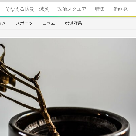
そなえる防災・減災
政治スクエア
特集
番組発
タメ
スポーツ
コラム
都道府県