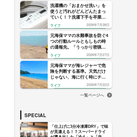
洗濯機の「おまかせ洗い」を
使うと汚れがどんどんたまっ
ていく！？洗濯下手を卒業す
るための正しい設定方法
2026年7月28日
ライフ
元海保ママの水難事故を防ぐ4
つの行動ルールともしもの時
の通報先。「うっかり密猟
者」にならないようにも注意
2026年7月27日
ライフ
して！
元海保ママが海レジャーで危
険を判断する基準。天気だけ
じゃない、海に行く時にチェ
ックしたい9つの情報
2026年7月22日
ライフ
一覧ページへ
SPECIAL
PR
「仕上げに3分冷凍庫DRY」で味
が見違える！？スーパードライ
が導き出した「冷え」と「辛