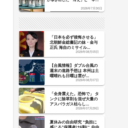
口」のおいしい関係 青く変化
2026年7月30日
した「辛口カーブ」が飲み頃の
サイン！
「日本を必ず後悔させる」
北朝鮮金総書記の妹・金与
正氏 海自のミサイル...
2026年08月05日
【台風情報】ダブル台風の
週末の進路予想は 本州は土
曜晴れも日曜は雲が...
2026年08月07日
「全身震えた。恐怖で」 タ
ンクに除草剤を混ぜ大量の
アスパラガス枯らし...
2026年07月29日
夏休みの自由研究 “負担に
感じる”保護者は6割に 自由