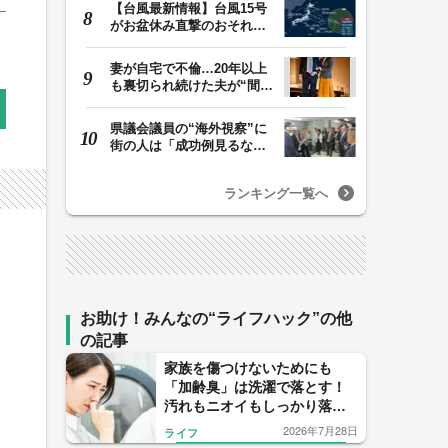
【台風最新情報】台風15号
がお盆休み直撃のおそれ
列島に台風が接近…
妻が自宅で不倫…20年以上
も裏切られ続けた夫が“間
男”に請求した慰…
県議会議員の“海外視察”に
街の人は「成功例見るなら
価値ある」「市…
ランキング一覧へ
お助け！みんなの“ライフハック”の他
の記事
家族を傷つけないためにも
「加齢臭」は洗濯で落とす！
汚れもニオイもしっかり落と
す洗剤の選び方と洗濯機で洗
2026年7月28日
ライフ
う際のコツ