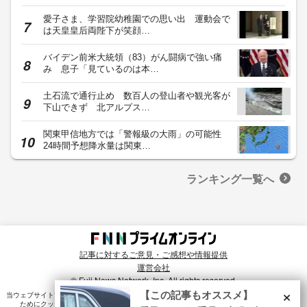
愛子さま、学習院幼稚園での思い出 運動会で
は天皇皇后両陛下が笑顔…
バイデン前米大統領（83）がん闘病で強い痛
み 息子「見ているのは本…
土石流で通行止め 数百人の登山者や観光客が
下山できず 北アルプス…
関東甲信地方では「警報級の大雨」の可能性
24時間予想降水量は関東…
ランキング一覧へ
記事に対するご意見・ご感想や情報提供
運営会社
© Fuji News Network, Inc. All rights reserved.
×
【この記事もオススメ】
当ウェブサイトでは、ユーザのニーズ・興味・関⼼に合致したコンテンツや広告配信を提供する
ためにクッキーを使⽤しています。詳細は、
プライバシーポリシー
をご確認ください。