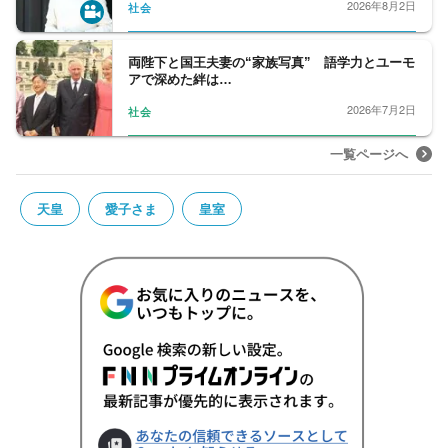
2026年8月2日
社会
両陛下と国王夫妻の“家族写真” 語学力とユーモ
アで深めた絆は…
2026年7月2日
社会
一覧ページへ
天皇
愛子さま
皇室