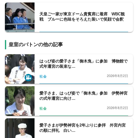
天皇ご一家が東京ドーム貴賓席に着席 WBC観
戦 ブルーに色味をそろえた装いで笑顔で会釈
皇室のバトンの他の記事
はっぴ姿の愛子さま「御木曳」に参加 博物館で
式年遷宮の装束な…
2026年8月2日
社会
愛子さま、はっぴ姿で「御木曳」参加 伊勢神宮
の式年遷宮に向け…
2026年8月2日
社会
愛子さまが伊勢神宮を2年ぶりに参拝 外宮内宮
の順に拝礼 白い…