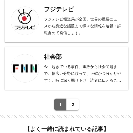
フジテレビ
フジテレビ報道局が全国、世界の重要ニュー
スから身近な話題まで様々な情報を速報・詳
報含めて発信します。
社会部
今、起きている事件、事故から社会問題ま
で、幅広い分野に渡って、正確かつ分かりや
すく、時に深く掘り下げ、読者に伝えること
をモットーとしております。
事件、事故、裁判から、医療、年金、運輸･
交通･国土、教育、科学、宇宙、災害・防災
1
2
など、幅広い分野をフォロー。天皇陛下など
皇室の動向、都政から首都圏自治体の行政も
担当。社会問題、調査報道については、分野
【よく一緒に読まれている記事】
の垣根を越えて取材に取り組んでいます。