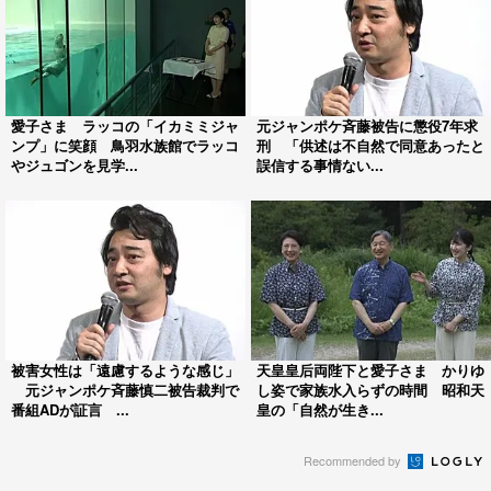
愛子さま ラッコの「イカミミジャ
元ジャンポケ斉藤被告に懲役7年求
ンプ」に笑顔 鳥羽水族館でラッコ
刑 「供述は不自然で同意あったと
やジュゴンを見学...
誤信する事情ない...
被害女性は「遠慮するような感じ」
天皇皇后両陛下と愛子さま かりゆ
元ジャンポケ斉藤慎二被告裁判で
し姿で家族水入らずの時間 昭和天
番組ADが証言 ...
皇の「自然が生き...
Recommended by