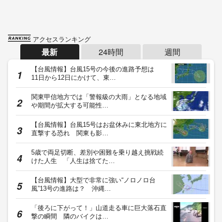
アクセスランキング
最新
24時間
週間
【台風情報】台風15号の今後の進路予想は
11日から12日にかけて、東…
関東甲信地方では「警報級の大雨」となる地域
や期間が拡大する可能性…
【台風情報】台風15号はお盆休みに東北地方に
直撃する恐れ 関東も影…
5歳で両足切断、差別や困難を乗り越え挑戦続
けた人生 「人生は捨てた…
【台風情報】大型で非常に強い“ノロノロ台
風”13号の進路は？ 沖縄…
「後ろに下がって！」山道走る車に巨大落石直
撃の瞬間 隣のバイクは…