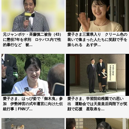
元ジャンポケ・斉藤慎二被告（43）
愛子さま三重県入り クリーム色の
に懲役7年を求刑 ロケバス内で性
装いで集まった人たちに笑顔で手を
的暴行など 被...
振られる あす伊...
愛子さま、はっぴ姿で「御木曳」参
愛子さま、学習院幼稚園での思い
加 伊勢神宮の式年遷宮に向けた伝
出 運動会では天皇皇后両陛下が笑
統行事｜FNNプ...
顔で応援 星取表を...