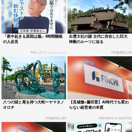
「夜中起きる原因は脳」4時間睡眠
出雲大社の謎 古代に存在した巨大
の人必見
神殿のルーツに迫る
PR(ビタブリッドジャパン)
PR(國學院大學)
八つの頭と尾を持つ大蛇ーヤマタノ
【見城徹×藤田晋】AI時代でも変わ
オロチ
らない経営者の本質
PR(國學院大學)
PR(FINCHI on GOETHE)