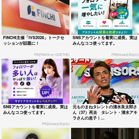
FINCHI主催「IVS2026」トークセ
SNSアカウントを着実に成長。実は
ッションが話題に！
みんなココ使ってます。
PR(FINCHI on GOETHE)
PR(Dreaw合同会社)
SNSアカウントを着実に成長。実は
元ものまねタレントの清水良太郎さ
みんなココ使ってます。
ん（37）死去 タレント・清水アキ
ラさんの息子｜...
PR(Dreaw合同会社)