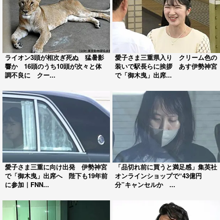
ライオン3頭が相次ぎ死ぬ 猛暑影
愛子さま三重県入り クリーム色の
響か 16頭のうち10頭が次々と体
装いで駅長らに挨拶 あす伊勢神宮
調不良に クー...
で「御木曳」出席...
愛子さま三重に向け出発 伊勢神宮
「品切れ前に買うと満足感」集英社
で「御木曳」出席へ 陛下も19年前
オンラインショップで“43億円
に参加｜FNN...
分”キャンセルか ...