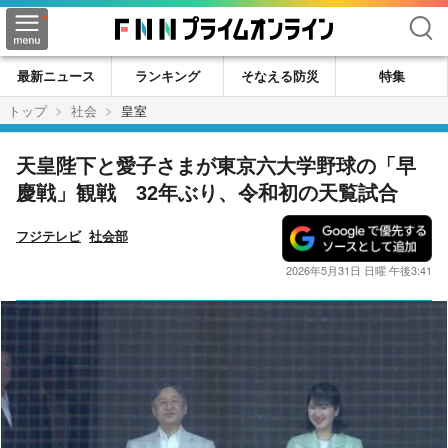
検索
最新ニュース
ランキング
そなえる防災
特集
トップ
社会
皇室
天皇陛下と愛子さまが東京六大学野球の「早
慶戦」観戦 32年ぶり、令和初の天覧試合
フジテレビ
社会部
2026年5月31日 日曜 午後3:41