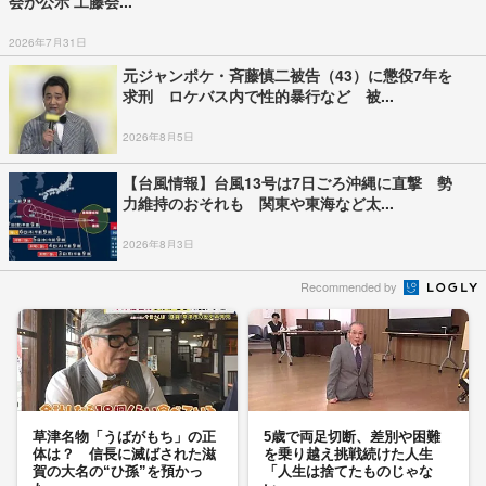
会が公示 工藤会...
2026年7月31日
元ジャンポケ・斉藤慎二被告（43）に懲役7年を
求刑 ロケバス内で性的暴行など 被...
2026年8月5日
【台風情報】台風13号は7日ごろ沖縄に直撃 勢
力維持のおそれも 関東や東海など太...
2026年8月3日
Recommended by
草津名物「うばがもち」の正
5歳で両足切断、差別や困難
体は？ 信長に滅ばされた滋
を乗り越え挑戦続けた人生
賀の大名の“ひ孫”を預かっ
「人生は捨てたものじゃな