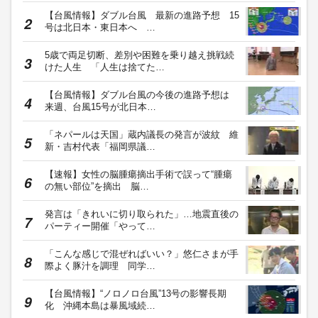
【台風情報】ダブル台風 最新の進路予想 15
号は北日本・東日本へ …
5歳で両足切断、差別や困難を乗り越え挑戦続
けた人生 「人生は捨てた…
【台風情報】ダブル台風の今後の進路予想は
来週、台風15号が北日本…
「ネパールは天国」蔵内議長の発言が波紋 維
新・吉村代表「福岡県議…
【速報】女性の脳腫瘍摘出手術で誤って“腫瘍
の無い部位”を摘出 脳…
発言は「きれいに切り取られた」…地震直後の
パーティー開催「やって…
「こんな感じで混ぜればいい？」悠仁さまが手
際よく豚汁を調理 同学…
【台風情報】“ノロノロ台風”13号の影響長期
化 沖縄本島は暴風域続…