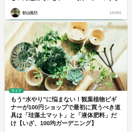
杉山拓巳
2月24日
ライフ
もう“水やり”に悩まない！観葉植物ビギ
ナーが100円ショップで最初に買うべき道
具は「珪藻土マット」と「液体肥料」だ
け【いざ、100均ガーデニング】