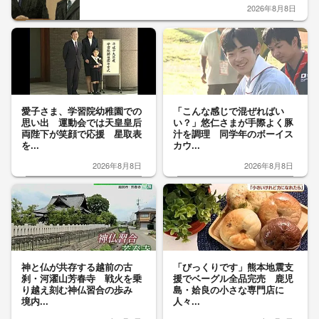
2026年8月8日
愛子さま、学習院幼稚園での
「こんな感じで混ぜればい
思い出 運動会では天皇皇后
い？」悠仁さまが手際よく豚
両陛下が笑顔で応援 星取表
汁を調理 同学年のボーイス
を...
カウ...
2026年8月8日
2026年8月8日
神と仏が共存する越前の古
「びっくりです」熊本地震支
刹・河濯山芳春寺 戦火を乗
援でベーグル全品完売 鹿児
り越え刻む神仏習合の歩み
島・姶良の小さな専門店に
境内...
人々...