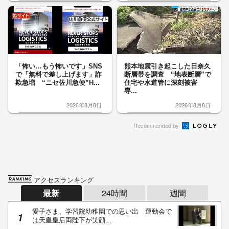
「怖い…もう怖いです」SNS
熊本地震引き起こした日奈久
で「無料で差し上げます」詐
断層帯を調査 “地表断層”で
欺急増 “ニセ佐川急便”H...
住宅や水道管に深刻被害
専...
2026年8月8日
2026年8月8日
Recommended by
アクセスランキング
最新
24時間
週間
愛子さま、学習院幼稚園での思い出 運動会で
は天皇皇后両陛下が笑顔…