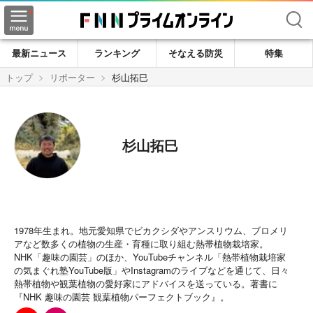
検索
最新ニュース
ランキング
そなえる防災
特集
トップ
リポーター
杉山拓巳
杉山拓巳
1978年生まれ。地元愛知県でビカクシダやアンスリウム、ブロメリ
アなど数多くの植物の生産・育種に取り組む熱帯植物栽培家。
NHK「趣味の園芸」のほか、YouTubeチャンネル「熱帯植物栽培家
の気まぐれ塾YouTube版」やInstagramのライブなどを通じて、日々
熱帯植物や観葉植物の愛好家にアドバイスを送っている。著書に
『NHK 趣味の園芸 観葉植物パーフェクトブック』。