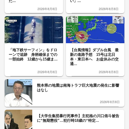
た...
い」...
2026年8月8日
2026年8月8日
「地下鉄サーフィン」をドロ
【台風情報】ダブル台風 最
ーンで追跡 身柄確保までの
新の進路予想 15号は北日
一部始終 12歳から15歳ま...
本・東日本へ お盆休みの交
通...
2026年8月8日
2026年8月8日
熊本県の地震は南海トラフ巨大地震の発生に影響
はなし
2026年8月8日
【大学生集団暴行死事件】主犯格の川口侑斗被告
に“無期懲役”…犯行時18歳の“特定...