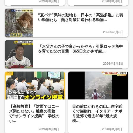
2026年8月8日
2026年8月8日
“夏バテ”気味の動物も…日本の「高温多湿」に弱
い動物たち 熱さ対策に追われる動物...
2026年8月8日
「お父さんの子で良かったやろ」引退ロッテ角中
を育てた父の言葉 365日欠かさず続...
2026年8月8日
【高校教育】「対面ではニー
目の前にがれきの山…住宅近
ズ満たせない」離島の高校
くで崖崩れ イタリア・ナポ
で“オンライン授業” 学校の
リ近郊で過去40年“最大規
小...
模...
2026年8月8日
2026年8月8日