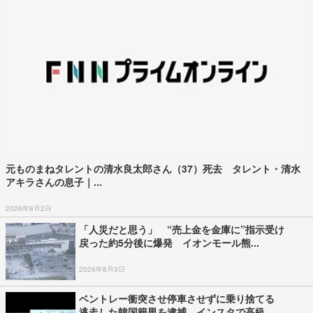
元ものまねタレントの清水良太郎さん（37）死去 タレント・清水
アキラさんの息子｜...
2026年8月2日
「人災だと思う」 “売上金を金庫に”指示受け
戻った約5分後に爆発 イオンモール熊...
2026年8月3日
ベントレー衝突させ停車させずに乗り捨てる
逃走した韓国籍男を逮捕 インスタで高級...