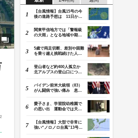
【台風情報】台風15号の今
後の進路予想は 11日から
12日にかけて、東…
関東甲信地方では「警報級
の大雨」となる地域や期間
が拡大する可能性…
5歳で両足切断、差別や困難
を乗り越え挑戦続けた人
生 「人生は捨てた…
万
登山者など約400人孤立か
北アルプスの登山口につな
がる県の橋が流さ…
バイデン前米大統領（83）
がん闘病で強い痛み 息子
「見ているのは本…
愛子さま、学習院幼稚園で
の思い出 運動会では天皇
皇后両陛下が笑顔…
2
【台風情報】大型で非常に
強い“ノロノロ台風”13号の
進路は？ 沖縄…