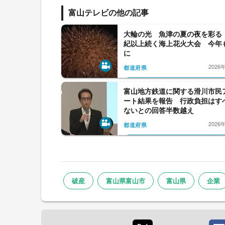
富山テレビの他の記事
大輪の光 魚津の夏の夜を彩る
紀以上続く海上花火大会 今年
に
2026
都道府県
富山地方鉄道に関する滑川市民
ート結果を報告 行政負担はす
ないとの回答半数越え
2026
都道府県
破産
富山県富山市
富山県
企業