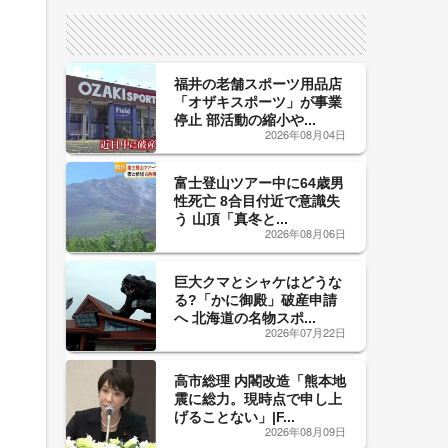
サイン！
福井の老舗スポーツ用品店
「オザキスポーツ」が事業
停止 部活動の縮小や...
2026年08月04日
富士登山ツアー中に64歳男
性死亡 8合目付近で意識失
う 山頂「真冬と...
2026年08月06日
巨大クマとシャケはどうな
る?「かに御殿」破産申請
へ 北海道の名物スポ...
2026年07月22日
高市総理 内閣改造「熊本地
震に総力。現時点で申し上
げることない」|F...
2026年08月09日