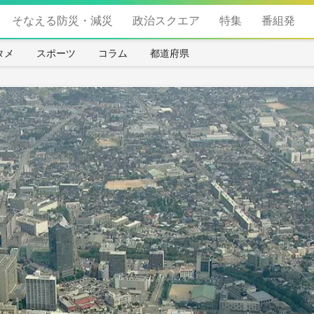
そなえる防災・減災
政治スクエア
特集
番組発
タメ
スポーツ
コラム
都道府県