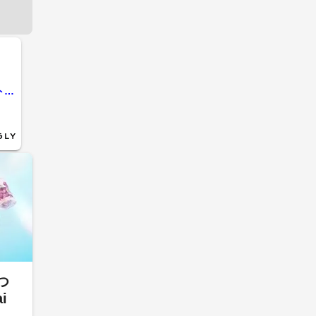
売上16億円の婦人・子供服販売会社が破産 ピーク時はショッピングモール中心に26店舗、20～40代女性をメインターゲットに展開 後継予定者の死去も事業継続断念の...
つ
i