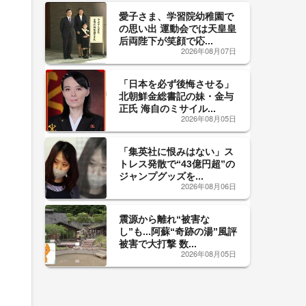
愛子さま、学習院幼稚園で
の思い出 運動会では天皇皇
后両陛下が笑顔で応...
2026年08月07日
「日本を必ず後悔させる」
北朝鮮金総書記の妹・金与
正氏 海自のミサイル...
2026年08月05日
「集英社に恨みはない」ス
トレス発散で“43億円超”の
ジャンプグッズを...
2026年08月06日
震源から離れ“被害な
し”も...阿蘇“奇跡の湯”風評
被害で大打撃 数...
2026年08月05日