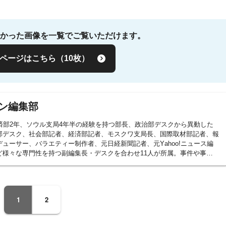
かった画像を一覧でご覧いただけます。
ページはこちら（10枚）
ン編集部
済部2年、ソウル支局4年半の経験を持つ部長、政治部デスクから異動した
部デスク、社会部記者、経済部記者、モスクワ支局長、国際取材部記者、報
ューサー、バラエティー制作者、元日経新聞記者、元Yahoo!ニュース編
ど様々な専門性を持つ副編集長・デスクを合わせ11人が所属。事件や事
ポーツまで、あらゆるニュースを取り扱うプロ集団です。
1
2