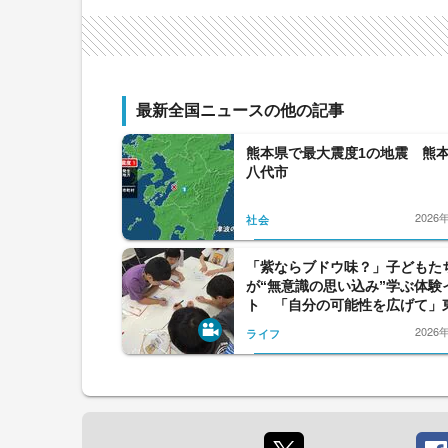
最新全国ニュースの他の記事
熊本県で最大震度1の地震 熊
八代市
2026
社会
「紫ならブドウ味？」子どもた
が“無意識の思い込み”学ぶ体験
ト 「自分の可能性を広げて」
開催
2026
ライフ