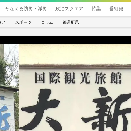
そなえる防災・減災
政治スクエア
特集
番組発
タメ
スポーツ
コラム
都道府県