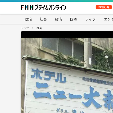
お知らせ
政治
社会
経済
国際
ライフ
エン
トップ
社会