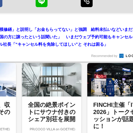
“音信不通”ホテル
「初日の出の名所」
ル社長「“キャンセル料を免除してほしい”と それは困る」
Recommended by
、収
全国の絶景ポイン
FINCHI主催「I
その
トにサウナ付きの
2026」トーク
シェア別荘を展開
ッションが話
に！
OETHE)
PR(COCO VILLA on GOETHE)