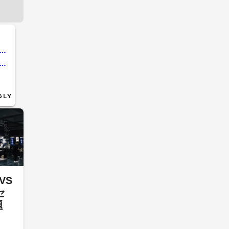
女性社長が謝罪…休業状態は「大規模修繕」と説明し「お金もらってない」と強調 給料未払いなどいまだ多くの課題 千葉・銚子市
老舗ホテルが突然の休業状態「中国の方に譲ったという話聞いた」 いまだウェブ予約可能もキャンセルできず 千葉・銚子市
VS
セ
題