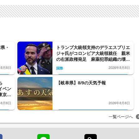
本県・
トランプ大統領支持のデラエスプリエ
ジャ氏がコロンビア大統領就任 親米
の右派政権発足 麻薬犯罪組織の壊滅
宣言 アメリカは1600億円支援へ
年8月8日
2026年8月8日
国際
ち
【岐阜県】8/9の天気予報
イベン
東京で
年8月8日
2026年8月8日
一覧ページへ