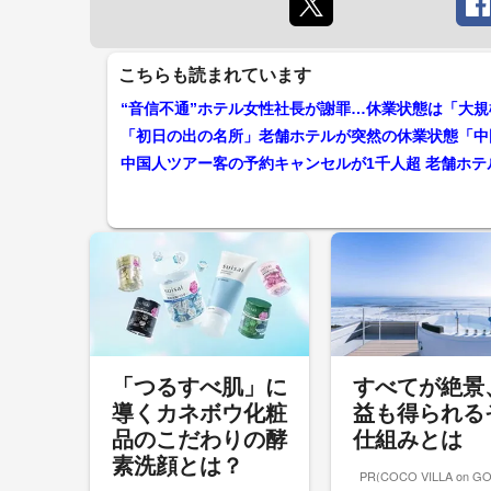
こちらも読まれています
中国人ツアー客の予約キャンセルが1千人超 老舗ホテ
「つるすべ肌」に
すべてが絶景
導くカネボウ化粧
益も得られる
品のこだわりの酵
仕組みとは
素洗顔とは？
PR(COCO VILLA on G