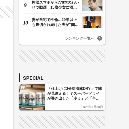
押収スマホから770本のわい
せつ動画 15歳少女に酒と
薬飲ませ性的暴行…
妻が自宅で不倫…20年以上
も裏切られ続けた夫が“間
男”に請求した慰…
ランキング一覧へ
SPECIAL
PR
「仕上げに3分冷凍庫DRY」で味
が見違える！？スーパードライ
が導き出した「冷え」と「辛
口」のおいしい関係 青く変化
2026年7月30日
した「辛口カーブ」が飲み頃の
サイン！