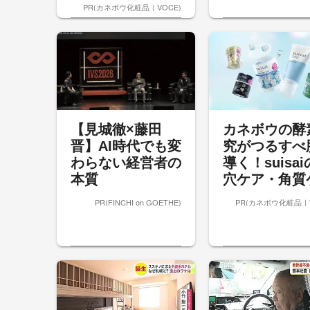
PR(カネボウ化粧品｜VOCE)
【見城徹×藤田
カネボウの酵
晋】AI時代でも変
究がつるすべ
わらない経営者の
導く！suisa
本質
穴ケア・角質
PR(FINCHI on GOETHE)
PR(カネボウ化粧品｜V