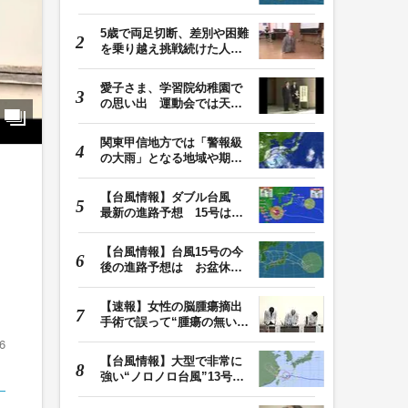
る恐れ 関東も影…
5歳で両足切断、差別や困難
を乗り越え挑戦続けた人
生 「人生は捨てた…
愛子さま、学習院幼稚園で
の思い出 運動会では天皇
皇后両陛下が笑顔…
関東甲信地方では「警報級
の大雨」となる地域や期間
が拡大する可能性…
オ
【台風情報】ダブル台風
最新の進路予想 15号は北
日本・東日本へ …
【台風情報】台風15号の今
後の進路予想は お盆休み
に東北地方に直撃…
【速報】女性の脳腫瘍摘出
手術で誤って“腫瘍の無い部
位”を摘出 脳…
6
【台風情報】大型で非常に
強い“ノロノロ台風”13号の
進路は？ 沖縄…