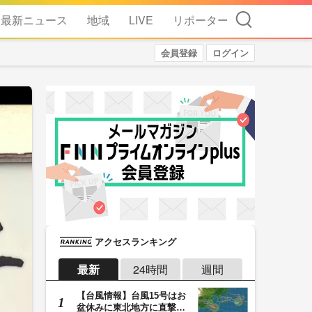
検索
最新ニュース
地域
LIVE
リポーター
会員登録
ログイン
アクセスランキング
最新
24時間
週間
【台風情報】台風15号はお
盆休みに東北地方に直撃す