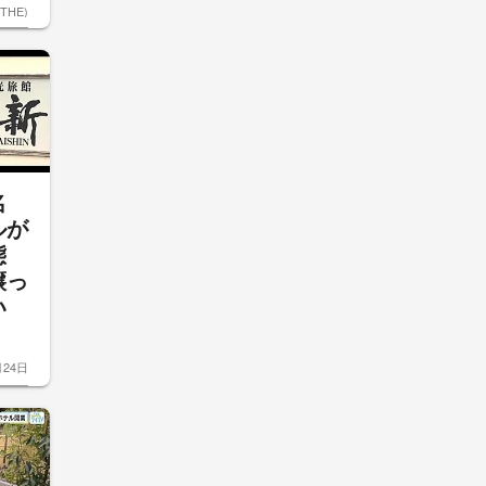
ETHE)
名
ルが
態
譲っ
い
月24日