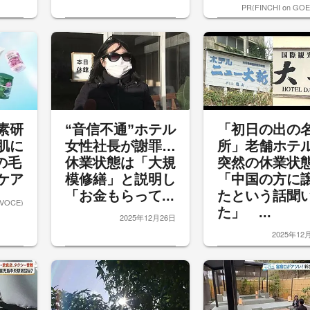
PR(FINCHI on GO
素研
“音信不通”ホテル
「初日の出の
肌に
女性社長が謝罪…
所」老舗ホテ
iの毛
休業状態は「大規
突然の休業状
ケア
模修繕」と説明し
「中国の方に
「お金もらって...
たという話聞
OCE)
た」 ...
2025年12月26日
2025年12