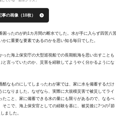
備している「節水グッズ」
記事の画像（10枚）
番困ったのが約1カ月間の断水でした。水が手に入らず四苦八
でいかに重要な要素であるのかを思い知る毎日でした。
かった海上保安庁の大型巡視船での長期航海を思い出すことも
よ｣と言っていたのか、災害を経験してようやく分かるようにな
過酷なものにしてしまったわが家では、家に水を備蓄するだけ
ようになりました。なぜなら、実際に大規模災害で被災してライ
ったこと、家に備蓄できる水の量にも限りがあるので、なるべ
。そこで、海上保安官としての経験を基に、被災後に7つの｢節
にしました。