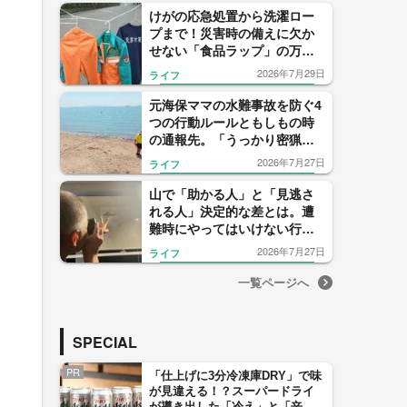
けがの応急処置から洗濯ロー
プまで！災害時の備えに欠か
せない「食品ラップ」の万能
活用法を解説
2026年7月29日
ライフ
元海保ママの水難事故を防ぐ4
つの行動ルールともしもの時
の通報先。「うっかり密猟
者」にならないようにも注意
2026年7月27日
ライフ
して！
山で「助かる人」と「見逃さ
れる人」決定的な差とは。遭
難時にやってはいけない行動
と自衛隊も実践する上空ヘリ
2026年7月27日
ライフ
への合図
一覧ページへ
SPECIAL
PR
「仕上げに3分冷凍庫DRY」で味
が見違える！？スーパードライ
が導き出した「冷え」と「辛