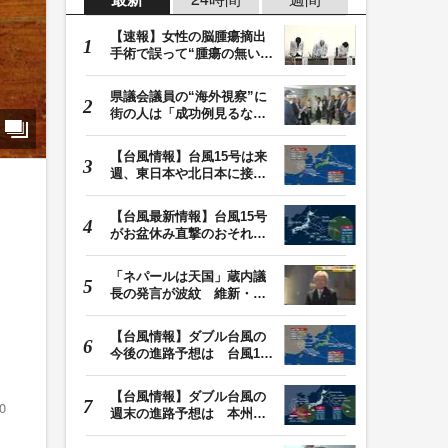
【速報】女性の脳腫瘍摘出
手術で誤って“腫瘍の無い部
位”を摘出 脳…
県議会議員の“海外視察”に
街の人は「成功例見るなら
価値ある」「市…
【台風情報】台風15号は来
週、東日本や北日本に接近
か お盆期間中の…
【台風最新情報】台風15号
がお盆休み直撃のおそれ
列島に台風が接近…
「ネパールは天国」蔵内議
長の発言が波紋 維新・吉
村代表「福岡県議…
【台風情報】ダブル台風の
今後の進路予想は 台風13
号は9日（日）午後…
【台風情報】ダブル台風の
0
週末の進路予想は 本州は
土曜晴れも日曜は…