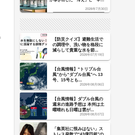
口」のおいしい関係 青く変化
2026年7月30日
した「辛口カーブ」が飲み頃の
サイン！
苦
【防災クイズ】避難生活で
の調理中、洗い物を格段に
減らして貴重な水を節...
2026年07月19日
【台風情報】“トリプル台
風”から“ダブル台風”へ 13
号、15号とも...
2026年08月06日
【台風情報】ダブル台風の
週末の進路予想は 本州は土
曜晴れも日曜は雲が...
2026年08月07日
「集英社に恨みはない」ス
トレス発散で“43億円超”の