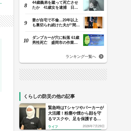
44歳義弟を蹴って死亡させ
たか 41歳女を逮捕 日頃
から同じ敷地内の…
妻が自宅で不倫…20年以上
も裏切られ続けた夫が“間
男”に請求した慰…
ダンプカーが穴に転落 61歳
男性死亡 盛岡市の作業
場 岩手県
ランキング一覧へ
くらしの防災の他の記事
緊急時はTシャツやパーカーが
大活躍！粉塵や煙から顔を守
るマスクや、足を保護する靴
に。覚えておきたい衣類の活
2026年7月29日
ライフ
用法