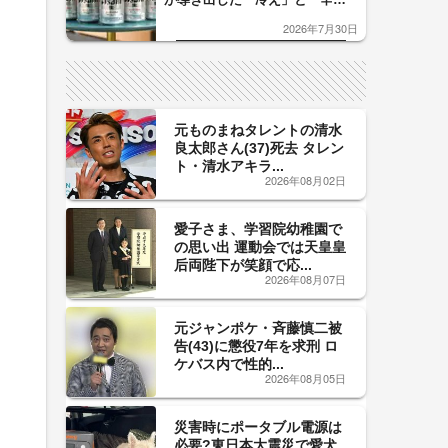
口」のおいしい関係 青く変化
2026年7月30日
した「辛口カーブ」が飲み頃の
サイン！
元ものまねタレントの清水
良太郎さん(37)死去 タレン
ト・清水アキラ...
2026年08月02日
愛子さま、学習院幼稚園で
の思い出 運動会では天皇皇
后両陛下が笑顔で応...
2026年08月07日
元ジャンポケ・斉藤慎二被
告(43)に懲役7年を求刑 ロ
ケバス内で性的...
2026年08月05日
災害時にポータブル電源は
必要?東日本大震災で愛犬