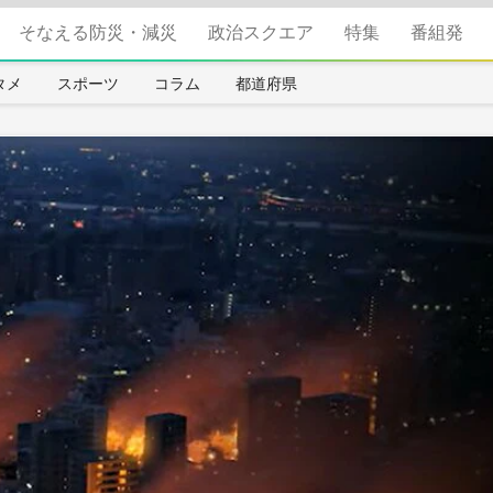
そなえる防災・減災
政治スクエア
特集
番組発
タメ
スポーツ
コラム
都道府県