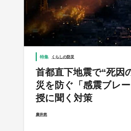
くらしの防災
首都直下地震で“死因
災を防ぐ「感震ブレー
授に聞く対策
廣井悠