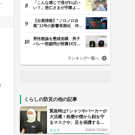
「こんな感じで混ぜればい
い？」悠仁さまが手際よく
豚汁を調理 同学…
【台風情報】“ノロノロ台
風”13号の影響長期化 沖縄
本島は暴風域続…
男性教諭を懲戒免職 男子
バレー部顧問が部費14万円
余を私的流用…旅…
ランキング一覧へ
メ
くらしの防災の他の記事
緊急時はTシャツやパーカーが
大活躍！粉塵や煙から顔を守
るマスクや、足を保護する靴
に。覚えておきたい衣類の活
2026年7月29日
ライフ
用法