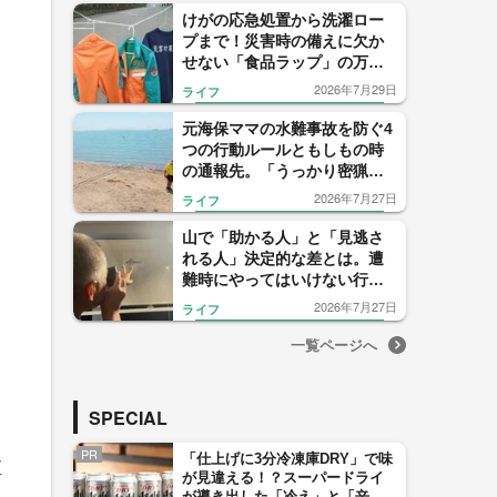
けがの応急処置から洗濯ロー
プまで！災害時の備えに欠か
せない「食品ラップ」の万能
活用法を解説
2026年7月29日
ライフ
元海保ママの水難事故を防ぐ4
つの行動ルールともしもの時
の通報先。「うっかり密猟
者」にならないようにも注意
2026年7月27日
ライフ
して！
山で「助かる人」と「見逃さ
れる人」決定的な差とは。遭
難時にやってはいけない行動
と自衛隊も実践する上空ヘリ
2026年7月27日
ライフ
への合図
一覧ページへ
SPECIAL
PR
「仕上げに3分冷凍庫DRY」で味
直
が見違える！？スーパードライ
が導き出した「冷え」と「辛