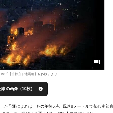
Tube「【首都直下地震編】全体版」より
記事の画像（10枚）
発表した予測によれば、冬の午後6時、風速8メートルで都心南部