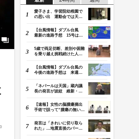
愛子さま、学習院幼稚園で
の思い出 運動会では天皇
皇后両陛下が笑顔…
【台風情報】ダブル台風
最新の進路予想 15号は北
日本・東日本へ …
5歳で両足切断、差別や困難
を乗り越え挑戦続けた人
生 「人生は捨てた…
【台風情報】ダブル台風の
今後の進路予想は 来週、
台風15号が北日本…
「ネパールは天国」蔵内議
教
長の発言が波紋 維新・吉
村代表「福岡県議…
【速報】女性の脳腫瘍摘出
手術で誤って“腫瘍の無い部
位”を摘出 脳…
発言は「きれいに切り取ら
0
れた」…地震直後のパーテ
ィー開催「やって…