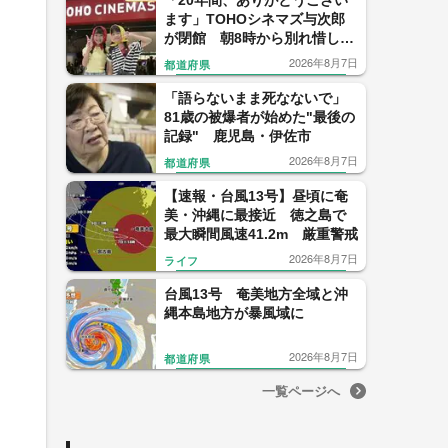
「20年間、ありがとうござい
ます」TOHOシネマズ与次郎
が閉館 朝8時から別れ惜しむ
ファンも【鹿児島】
2026年8月7日
都道府県
「語らないまま死なないで」
81歳の被爆者が始めた"最後の
記録" 鹿児島・伊佐市
2026年8月7日
都道府県
【速報・台風13号】昼頃に奄
美・沖縄に最接近 徳之島で
最大瞬間風速41.2m 厳重警戒
2026年8月7日
ライフ
台風13号 奄美地方全域と沖
縄本島地方が暴風域に
2026年8月7日
都道府県
一覧ページへ