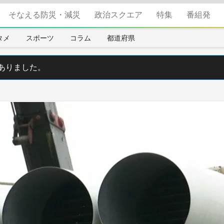
そなえる防災・減災
政治スクエア
特集
番組発
タメ
スポーツ
コラム
都道府県
ありました。