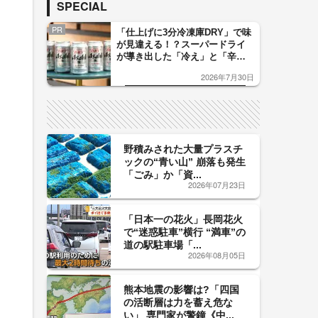
SPECIAL
PR
「仕上げに3分冷凍庫DRY」で味
が見違える！？スーパードライ
が導き出した「冷え」と「辛
口」のおいしい関係 青く変化
2026年7月30日
した「辛口カーブ」が飲み頃の
サイン！
野積みされた大量プラスチ
ックの“青い山” 崩落も発生
「ごみ」か「資...
2026年07月23日
「日本一の花火」長岡花火
で“迷惑駐車”横行 “満車”の
道の駅駐車場「...
2026年08月05日
熊本地震の影響は?「四国
の活断層は力を蓄え危な
い」 専門家が警鐘《中...