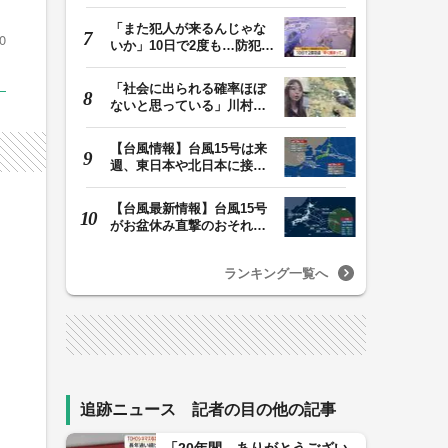
けが 容疑者の14歳…
「また犯人が来るんじゃな
0
いか」10日で2度も…防犯カ
メラが捉えた“タ…
「社会に出られる確率ほぼ
ないと思っている」川村葉
音被告に無期懲役…
【台風情報】台風15号は来
週、東日本や北日本に接近
か お盆期間中の…
【台風最新情報】台風15号
がお盆休み直撃のおそれ
列島に台風が接近…
ランキング一覧へ
追跡ニュース 記者の目の他の記事