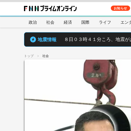
お知らせ
政治
社会
経済
国際
ライフ
エン
地震情報
８日０３時４１分ころ、地震が
トップ
社会