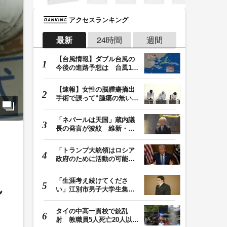
アクセスランキング
最新
24時間
週間
【台風情報】ダブル台風の
今後の進路予想は 台風13
号は9日（日）午後…
【速報】女性の脳腫瘍摘出
手術で誤って“腫瘍の無い部
位”を摘出 脳…
「ネパールは天国」蔵内議
長の発言が波紋 維新・吉
村代表「福岡県議…
「トランプ大統領はロシア
政府のために活動の可能
性」FBIは現職大統領…
「生涯考え続けてくださ
れ
い」江別市男子大学生集団
暴行死 主犯格・当…
タイの中高一貫校で銃乱
射 教職員5人死亡20人以上