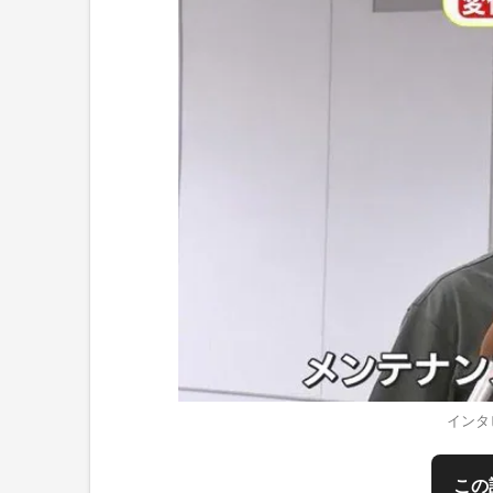
インタ
この