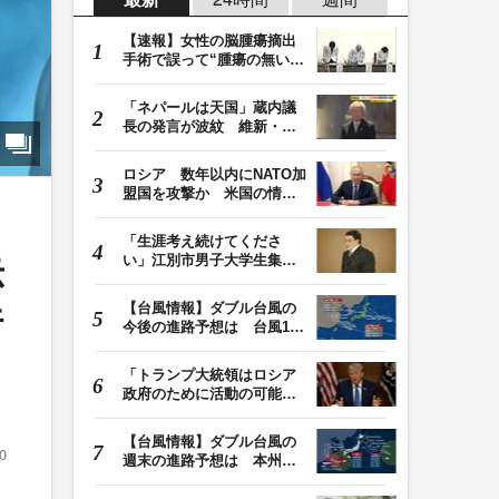
【速報】女性の脳腫瘍摘出
手術で誤って“腫瘍の無い部
位”を摘出 脳…
「ネパールは天国」蔵内議
長の発言が波紋 維新・吉
村代表「福岡県議…
ロシア 数年以内にNATO加
盟国を攻撃か 米国の情報
機関が分析 プー…
「生涯考え続けてくださ
い」江別市男子大学生集団
示
暴行死 主犯格・当…
【台風情報】ダブル台風の
行
今後の進路予想は 台風13
号は9日（日）午後…
「トランプ大統領はロシア
政府のために活動の可能
性」FBIは現職大統領…
【台風情報】ダブル台風の
0
週末の進路予想は 本州は
土曜晴れも日曜は…