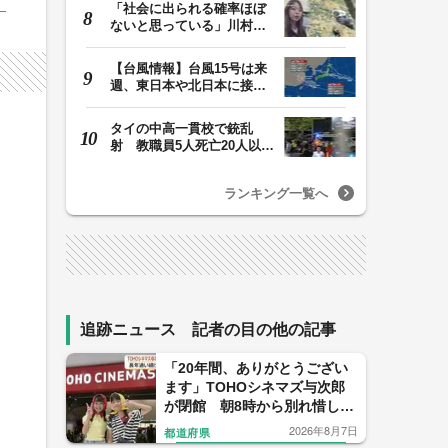
「社会に出られる確率ほぼ
ないと思っている」川村葉
音被告に無期懲役…
【台風情報】台風15号は来
週、東日本や北日本に接近
か お盆期間中の…
タイの中高一貫校で銃乱
射 教職員5人死亡20人以上
けが 容疑者の14歳…
ランキング一覧へ
追跡ニュース 記者の目の他の記事
「20年間、ありがとうござい
ます」TOHOシネマズ与次郎
が閉館 朝8時から別れ惜しむ
ファンも【鹿児島】
2026年8月7日
都道府県