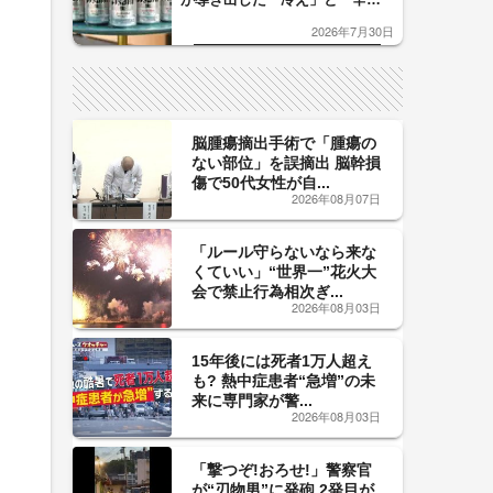
口」のおいしい関係 青く変化
2026年7月30日
した「辛口カーブ」が飲み頃の
サイン！
脳腫瘍摘出手術で「腫瘍の
ない部位」を誤摘出 脳幹損
傷で50代女性が自...
2026年08月07日
「ルール守らないなら来な
くていい」“世界一”花火大
会で禁止行為相次ぎ...
2026年08月03日
15年後には死者1万人超え
も? 熱中症患者“急増”の未
来に専門家が警...
2026年08月03日
「撃つぞ!おろせ!」警察官
が“刃物男”に発砲 2発目が