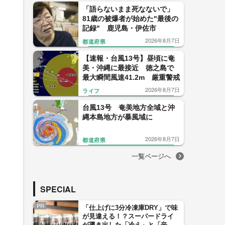
「語らないまま死なないで」
81歳の被爆者が始めた"最後の
記録" 鹿児島・伊佐市
2026年8月7日
都道府県
【速報・台風13号】昼頃に奄
美・沖縄に最接近 徳之島で
最大瞬間風速41.2m 厳重警戒
2026年8月7日
ライフ
台風13号 奄美地方全域と沖
縄本島地方が暴風域に
2026年8月7日
都道府県
一覧ページへ
SPECIAL
PR
「仕上げに3分冷凍庫DRY」で味
が見違える！？スーパードライ
が導き出した「冷え」と「辛