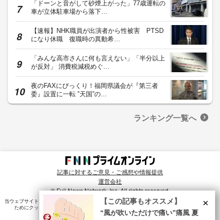
「ドーンと音がして砂煙上がった」77歳運転の
車が立体駐車場から落下…
【速報】NHK職員が出演者から性被害 PTSD
になり休職 復職時の異動希…
「みんな高市さんに何も言えない」「半分以上
が反対」 消費税減税めぐ…
夜のFAXにびっくり！福岡県議会が『第三者
委』設置に一転 ‟天国”の…
ランキング一覧へ
記事に対するご意見・ご感想や情報提供
運営会社
© Fuji News Network, Inc. All rights reserved.
×
【この記事もオススメ】
当ウェブサイトでは、ユーザのニーズ・興味・関⼼に合致したコンテンツや広告配信を提供する
ためにクッキーを使⽤しています。詳細は、
プライバシーポリシー
をご確認ください。
“風が吹いただけで痛い”痛風 夏