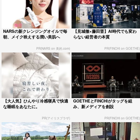
NARSの新クレンジングオイルで毎
【見城徹×藤田晋】AI時代でも変わ
朝、メイク映えする潤い美肌へ
らない経営者の本質
PR(NARS on 美的.com)
PR(FINCHI on GOETHE)
【大人気】ひんやり冷感寝具で快適
GOETHEとFINCHIがタッグを組
な睡眠をあなたに。
み、新メディアを創設
PR(アイリスプラザ)
PR(FINCHI on GOETHE)