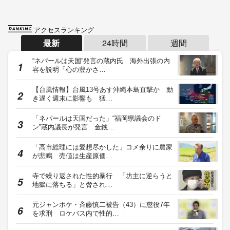
アクセスランキング
最新
24時間
週間
“ネパールは天国”発言の蔵内氏 海外出張の内
容を説明「心の豊かさ…
【台風情報】台風13号あす沖縄本島直撃か 動
き遅く週末に影響も 猛…
「ネパールは天国だった」“福岡県議会のド
ン”蔵内議長が発言 金銭…
「高市総理には愛想尽かした」コメ余りに農家
が悲鳴 売値は生産原価…
寺で繰り返された性的暴行 「坊主に逆らうと
地獄に落ちる」と脅され…
元ジャンポケ・斉藤慎二被告（43）に懲役7年
を求刑 ロケバス内で性的…