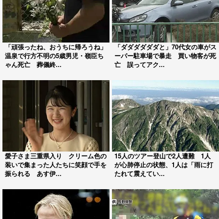
「頑張ったね、おうちに帰ろうね」
「ダダダダダダと」70代女の車がス
温泉で行方不明の5歳男児・嶺臣ち
ーパー駐車場で暴走 買い物客が死
ゃん死亡 葬儀終...
亡 誤ってアク...
愛子さま三重県入り クリーム色の
15人のツアー登山で2人遭難 1人
装いで集まった人たちに笑顔で手を
が心肺停止の状態、1人は「雨に打
振られる あす伊...
たれて震えてい...