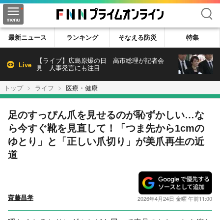
検索
最新ニュース
ランキング
そなえる防災
特集
【ライブ】広島原爆の日 高市総理が記者会
Live
見 人事発言にも注目
トップ
ライフ
医療・健康
足のすっぴん爪を見せるのが恥ずかしい…な
ら今すぐ靴を見直して！「つま先から1cmの
ゆとり」と「正しい爪切り」が美爪再生の近
道
齋藤昌孝
2026年4月24日 金曜 午前11:00