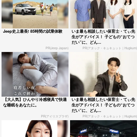
Jeep史上最長! 85時間の試乗体験
いま最も相談したい保育士・てぃ先
生がアドバイス！ 子どもの“おてつ
だい”に、どん...
PR(Jeep Japan)
PR(アタック・キュキュット｜Hugkum)
【大人気】ひんやり冷感寝具で快適
いま最も相談したい保育士・てぃ先
な睡眠をあなたに。
生がアドバイス！ 子どもの“おてつ
だい”に、どん...
PR(アイリスプラザ)
PR(アタック・キュキュット｜Hugkum)