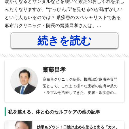
暖かくなるとサンダルなどを履いて素足のおしゃれを楽し
みたくなりますが、“すっぴん爪”を見せるのが恥ずかしい
という人もいるのでは？ 爪疾患のスペシャリストである
麻布台クリニック・院長の齋藤昌孝さんは、…
続きを読む
齋藤昌孝
麻布台クリニック院長。機構認定皮膚科専門
医として、これまで様々な患者の皮膚や爪の
トラブルを治療してきた、皮膚・爪疾患のス
ペシャリスト。爪の処置や手術全般、陥入爪
の低侵襲手術を得意としている。『足爪治療
私を整える、体と心のセルフケアの他の記事
マスターBOOK』（全日本病院出版会）の共
同編集者の一人。
効果もダウン！日焼け止めを塗ると出る「カス」