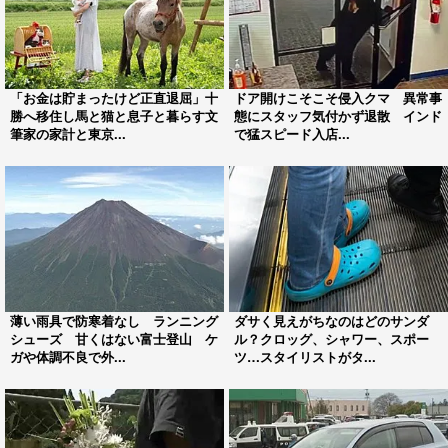
「お金は貯まったけど正直退屈」十
ドア開けこそこそ侵入クマ 異常事
勝へ移住し馬と猫と息子と暮らす文
態にスタッフ気付かず退散 インド
筆家の家計と東京...
で猛スピード入店...
薄い雨具で防寒着なし ランニング
ダサく見えがちなのはどのサンダ
シューズ 甘くはない富士登山 ケ
ル？クロッグ、シャワー、スポー
ガや体調不良で外...
ツ…スタイリストがタ...