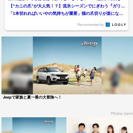
カ月徹底すれば“美爪”を...
【“カニの爪”が大人気！？】流氷シーズンでにぎわう『ガリン
コ号』で「くじ」が爆売...
「1本切れればいいやの気持ちが重要」猫の爪切りが楽になる
コツと慣れさせるためのポ...
Recommended by
Jeepで家族と夏一番の大冒険へ！
PR(Jeep Japan)