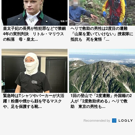
皇太子妃の長男が性犯罪などで禁錮
ヘリで救助の男性は2度目の遭難
4年の実刑判決 リトル・マリウス
「山菜を置いていけない」捜索隊に
の転落 母・皇太...
抵抗も 死を覚悟「...
緊急時はTシャツやパーカーが大活
1回の登山で「2度遭難」外国籍の2
躍！粉塵や煙から顔を守るマスク
人が「2度救助求める」ヘリで救
や、足を保護する靴...
助 東京の男性も...
Recommended by