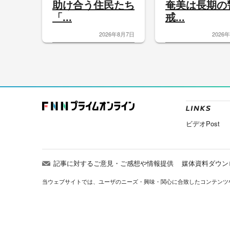
助け合う住民たち
奄美は長期の
「...
戒...
2026年8月7日
2026
ビデオPost
記事に対するご意見・ご感想や情報提供
媒体資料ダウン
当ウェブサイトでは、ユーザのニーズ・興味・関⼼に合致したコンテンツ