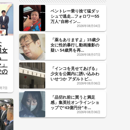
ベントレー乗り捨て猛ダッ
シュで逃走...フォロワー55
万人“自称イン...
2026年08月04日
「薬もありますよ」15歳少
な
女に性的暴行し動画撮影の
男女
疑い 54歳男を再...
2026年08月07日
寝も
ャ」
「インコを見せてあげる」
せの
少女を公園内に誘い込みわ
いせつか アダルトビ...
2026年08月06日
8月7日
「品切れ前に買うと満足
感」集英社オンラインショ
ップで“43億円分”キ...
2026年08月06日