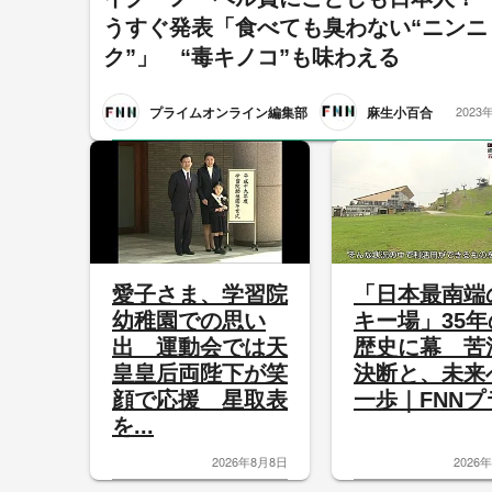
うすぐ発表「食べても臭わない“ニンニ
ク”」 “毒キノコ”も味わえる
プライムオンライン編集部
麻生小百合
2023
愛子さま、学習院
「日本最南端
幼稚園での思い
キー場」35年
出 運動会では天
歴史に幕 苦
皇皇后両陛下が笑
決断と、未来
顔で応援 星取表
一歩｜FNNプラ
を...
2026年8月8日
2026