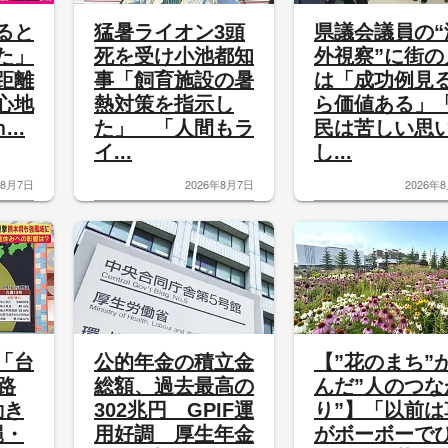
ると
猛暑ライオン3頭
県議会議員の“
た」
死を受け小池都知
外視察”に街の
距離
事「飼育施設の暑
は「成功例見
心地
熱対策を指示し
ら価値ある」
..
た」 「人間もラ
民は苦しい思
イ...
し...
年8月7日
2026年8月7日
2026年
「台
公的年金の積立金
【”花のまち”
路
総額、過去最高の
んだ”人のつな
動き
302兆円 GPIF運
り”】「以前は
縄・
用好調 厚生年金
がボーボーで