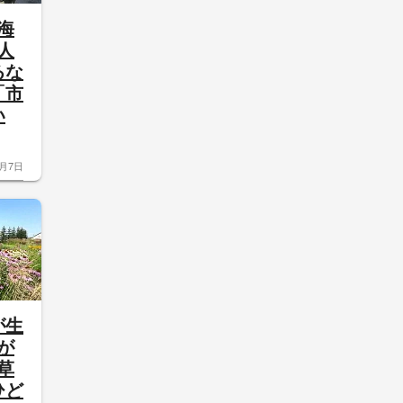
海
人
るな
「市
い
8月7日
が生
が
草
ひど