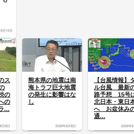
年9月15日
のス
熊本県の地震は南
【台風情報】
の
海トラフ巨大地震
ル台風 最新
渋の
の発生に影響はな
路予想 15号
への
し
北日本・東日
...
へ お盆休み
通...
年8月8日
2026年8月8日
2026年