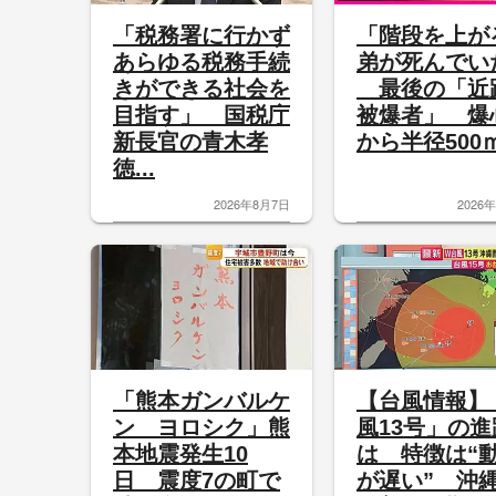
「税務署に行かず
「階段を上が
あらゆる税務手続
弟が死んでい
きができる社会を
最後の「近
目指す」 国税庁
被爆者」 爆
新長官の青木孝
から半径500ｍ.
徳...
2026年8月7日
2026
「熊本ガンバルケ
【台風情報】
ン ヨロシク」熊
風13号」の進
本地震発生10
は 特徴は“
日 震度7の町で
が遅い” 沖