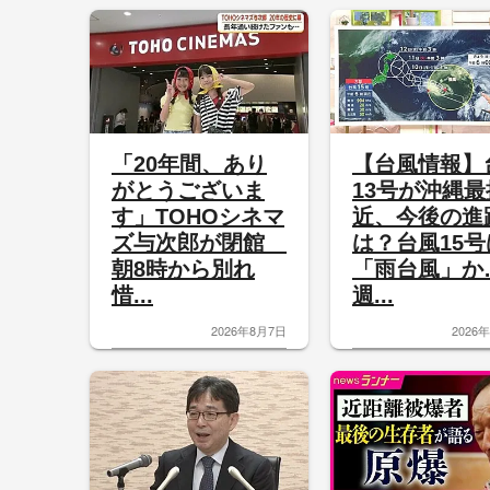
「20年間、あり
【台風情報】
がとうございま
13号が沖縄最
す」TOHOシネマ
近、今後の進
ズ与次郎が閉館
は？台風15号
朝8時から別れ
「雨台風」か
惜...
週...
2026年8月7日
2026