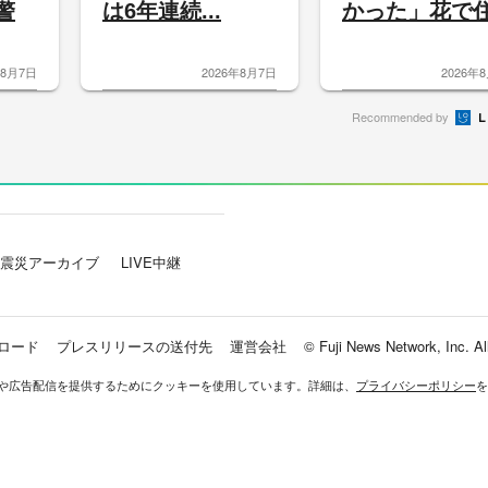
警
は6年連続...
かった」花で住.
年8月7日
2026年8月7日
2026年
Recommended by
震災アーカイブ
LIVE中継
ロード
プレスリリースの送付先
運営会社
© Fuji News Network, Inc. All
や広告配信を提供するためにクッキーを使⽤しています。詳細は、
プライバシーポリシー
を