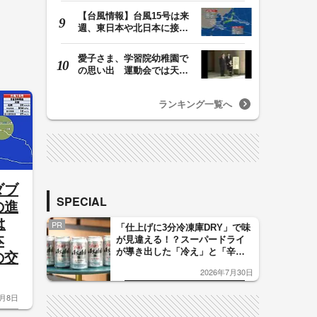
【台風情報】台風15号は来
週、東日本や北日本に接近
か お盆期間中の…
愛子さま、学習院幼稚園で
の思い出 運動会では天皇
皇后両陛下が笑顔…
ランキング一覧へ
ダブ
SPECIAL
の進
は
PR
「仕上げに3分冷凍庫DRY」で味
本
が見違える！？スーパードライ
が導き出した「冷え」と「辛
の交
口」のおいしい関係 青く変化
2026年7月30日
した「辛口カーブ」が飲み頃の
サイン！
8月8日