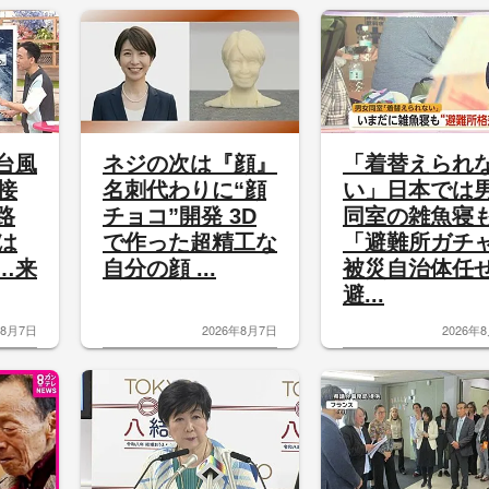
台風
ネジの次は『顔』
「着替えられ
接
名刺代わりに“顔
い」日本では
路
チョコ”開発 3D
同室の雑魚
は
で作った超精工な
「避難所ガチ
…来
自分の顔 ...
被災自治体任
避...
年8月7日
2026年8月7日
2026年