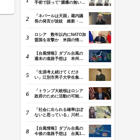
手術で誤って“腫瘍の無い部
位”を摘出 脳…
「ネパールは天国」蔵内議
長の発言が波紋 維新・吉
村代表「福岡県議…
ロシア 数年以内にNATO加
盟国を攻撃か 米国の情報
機関が分析 プー…
【台風情報】ダブル台風の
週末の進路予想は 本州は
土曜晴れも日曜は…
「生涯考え続けてくださ
い」江別市男子大学生集団
暴行死 主犯格・当…
「トランプ大統領はロシア
政府のために活動の可能
性」FBIは現職大統領…
「社会に出られる確率ほぼ
ないと思っている」川村葉
音被告に無期懲役…
【台風情報】ダブル台風の
今後の進路予想は 台風13
号は9日（日）午後…