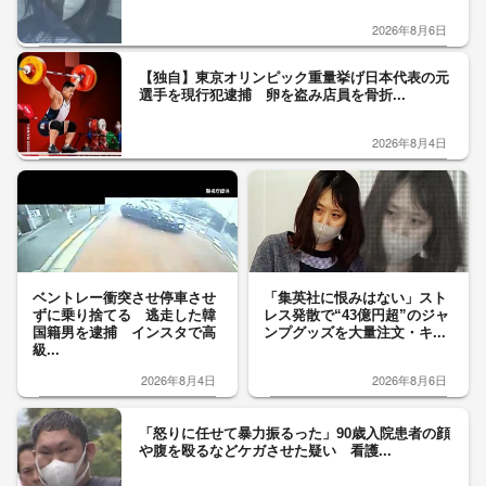
2026年8月6日
【独自】東京オリンピック重量挙げ日本代表の元
選手を現行犯逮捕 卵を盗み店員を骨折...
2026年8月4日
ベントレー衝突させ停車させ
「集英社に恨みはない」スト
ずに乗り捨てる 逃走した韓
レス発散で“43億円超”のジャ
国籍男を逮捕 インスタで高
ンプグッズを大量注文・キ...
級...
2026年8月4日
2026年8月6日
「怒りに任せて暴力振るった」90歳入院患者の顔
や腹を殴るなどケガさせた疑い 看護...