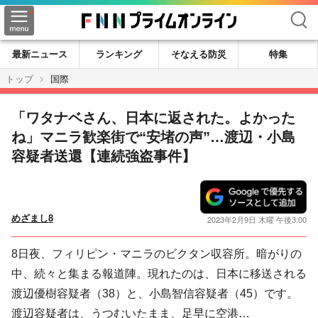
検索
最新ニュース
ランキング
そなえる防災
特集
トップ
国際
「ワタナベさん、日本に返された。よかった
ね」マニラ歓楽街で“安堵の声”…渡辺・小島
容疑者送還【連続強盗事件】
めざまし8
2023年2月9日 木曜 午後3:00
8日夜、フィリピン・マニラのビクタン収容所。暗がりの
中、続々と集まる報道陣。現れたのは、日本に移送される
渡辺優樹容疑者（38）と、小島智信容疑者（45）です。
渡辺容疑者は、うつむいたまま、足早に空港…