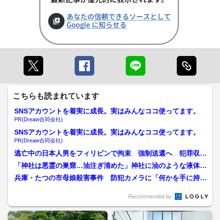
こちらも読まれています
SNSアカウントを着実に成長。実はみんなココ使ってます。
PR(Dreaw合同会社)
SNSアカウントを着実に成長。実はみんなココ使ってます。
PR(Dreaw合同会社)
逃亡中の日本人男をフィリピンで拘束 強制送還へ 犯罪収益
移転防止法違反の疑いで逮...
「神社は悪霊の巣窟…油注ぎ清めた」神社に油のような液体を
かけた疑いで男逮捕 新潟...
兵庫・たつの市母娘殺害事件 防犯カメラに「何かを手に持っ
ておぼつかない足取りで歩...
Recommended by