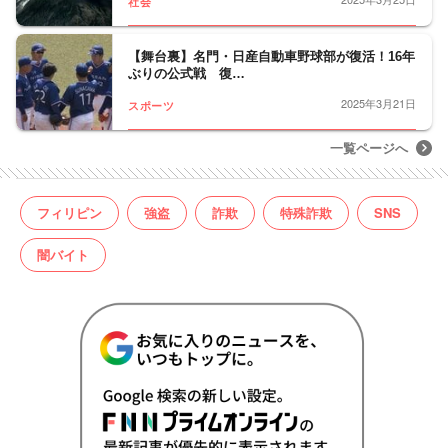
社会
【舞台裏】名門・日産自動車野球部が復活！16年
ぶりの公式戦 復…
2025年3月21日
スポーツ
一覧ページへ
フィリピン
強盗
詐欺
特殊詐欺
SNS
闇バイト