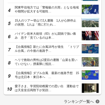
関東甲信地方では「警報級の大雨」となる地域
や期間が拡大する可能性…
15人のツアー登山で2人遭難 1人が心肺停止
の状態、1人は「雨に打たれ…
バイデン前米大統領（83）がん闘病で強い痛
み 息子「見ているのは本…
【台風情報】新たに台風16号が発生 「トリプ
ル台風」の今後の進路予…
ヘリで救助の男性は2度目の遭難「山菜を置い
ていけない」捜索隊に抵抗…
【台風情報】ダブル台風 最新の進路予想 15
号は北日本・東日本へ …
愛子さま、学習院幼稚園での思い出 運動会で
は天皇皇后両陛下が笑顔…
ランキング一覧へ