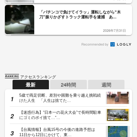
「パチンコで負けてイラッ」運転しながら“木
刀”振りかざすトラック運転手を逮捕 あ...
2026年7月31日
Recommended by
アクセスランキング
最新
24時間
週間
5歳で両足切断、差別や困難を乗り越え挑戦続
けた人生 「人生は捨てた…
【迷惑行為】“日本一の花火大会”で長時間駐車
にゴミのポイ捨て…“…
【台風情報】台風15号の今後の進路予想は
11日から12日にかけて、東…