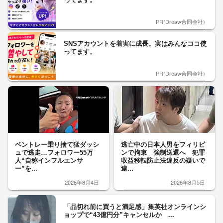
PR(Dreaw合同会社)
SNSアカウントを着実に成長。実はみんなココ使
ってます。
PR(Dreaw合同会社)
ベントレー乗り捨て猛ダッシ
逃亡中の日本人男をフィリピ
ュで逃走…フォロワー55万
ンで拘束 強制送還へ 犯罪
人“自称インフルエンサ
収益移転防止法違反の疑いで
ー”を...
逮...
2026年8月4日
2026年8月5日
「品切れ前に買うと満足感」集英社オンラインシ
ョップで“43億円分”キャンセルか ...