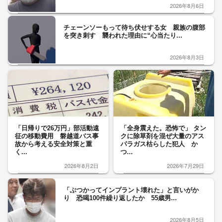
2026年8月6日
チェーンソーもって待ち伏せする女 親族の腹部
を突き刺す 襲われた理由に“心当たり...
2026年8月3日
「日帰りで26万円」部活動遠
「全身震えた。恐怖で」 タン
征の移動費用 磐越道バス事
クに除草剤を混ぜ大量のアス
故から考える安全対策と重
パラガス枯らした犯人 か
く...
つ...
2026年8月2日
2026年7月29日
「ぶつかってインプラント壊れた」と言いがか
り 恐喝100件繰り返したか 55歳男...
2026年8月5日