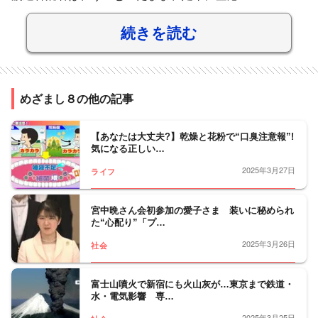
続きを読む
めざまし８の他の記事
【あなたは大丈夫?】乾燥と花粉で“口臭注意報”!
気になる正しい…
2025年3月27日
ライフ
宮中晩さん会初参加の愛子さま 装いに秘められ
た“心配り”「プ…
2025年3月26日
社会
富士山噴火で新宿にも火山灰が…東京まで鉄道・
水・電気影響 専…
2025年3月25日