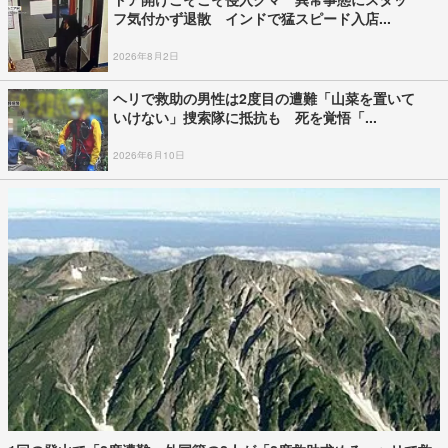
フ気付かず退散 インドで猛スピード入店...
2026年8月2日
ヘリで救助の男性は2度目の遭難「山菜を置いて
いけない」捜索隊に抵抗も 死を覚悟「...
2026年6月10日