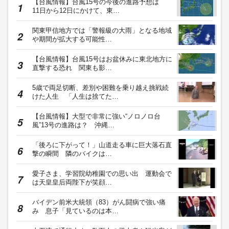
【台風情報】台風15号の今後の進路予想は
11日から12日にかけて、東…
関東甲信地方では「警報級の大雨」となる地域
や期間が拡大する可能性…
【台風情報】台風15号はお盆休みに東北地方に
直撃する恐れ 関東も影…
5歳で両足切断、差別や困難を乗り越え挑戦続
けた人生 「人生は捨てた…
【台風情報】大型で非常に強い“ノロノロ台
風”13号の進路は？ 沖縄…
「後ろに下がって！」山道走る車に巨大落石直
撃の瞬間 隣のバイクは…
愛子さま、学習院幼稚園での思い出 運動会で
は天皇皇后両陛下が笑顔…
バイデン前米大統領（83）がん闘病で強い痛
み 息子「見ているのは本…