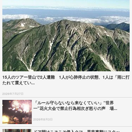
15人のツアー登山で2人遭難 1人が心肺停止の状態、1人は「雨に打
たれて震えてい...
2026年7月27日
「ルール守らないなら来なくていい」“世界
一”花火大会で禁止行為相次ぎ怒りの声 場...
2026年8月3日
ドア開けこそこそ侵入クマ 異常事態にスタッ