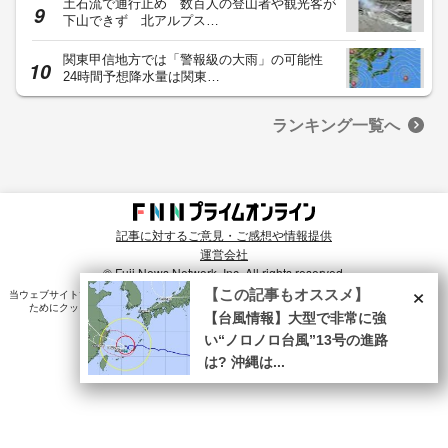
土石流で通行止め 数百人の登山者や観光客が
下山できず 北アルプス…
関東甲信地方では「警報級の大雨」の可能性
24時間予想降水量は関東…
ランキング一覧へ
記事に対するご意見・ご感想や情報提供
運営会社
© Fuji News Network, Inc. All rights reserved.
×
【この記事もオススメ】
当ウェブサイトでは、ユーザのニーズ・興味・関⼼に合致したコンテンツや広告配信を提供する
ためにクッキーを使⽤しています。詳細は、
プライバシーポリシー
をご確認ください。
【台風情報】大型で非常に強
い“ノロノロ台風”13号の進路
は? 沖縄は...