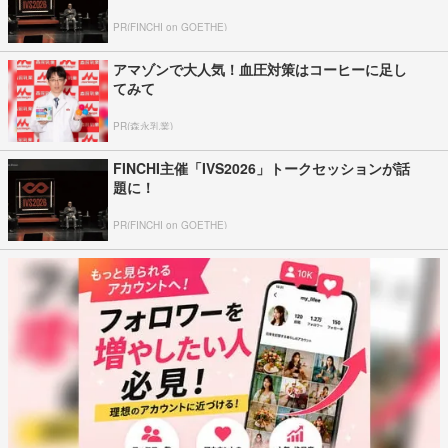
PR(FINCHI on GOETHE)
アマゾンで大人気！血圧対策はコーヒーに足し
てみて
PR(森永乳業)
FINCHI主催「IVS2026」トークセッションが話
題に！
PR(FINCHI on GOETHE)