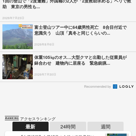
1回の登山で「2度遭難」外国籍の2人が「2度救助求める」ヘリで救
助 東京の男性も...
2026年7月23日
富士登山ツアー中に64歳男性死亡 8合目付近で
意識失う 山頂「真冬と同じくらいの...
2026年8月6日
体重105㎏のオス…大型クマと出勤した従業員が
鉢合わせ 建物内に居座る 緊急銃猟...
2026年7月30日
Recommended by
アクセスランキング
最新
24時間
週間