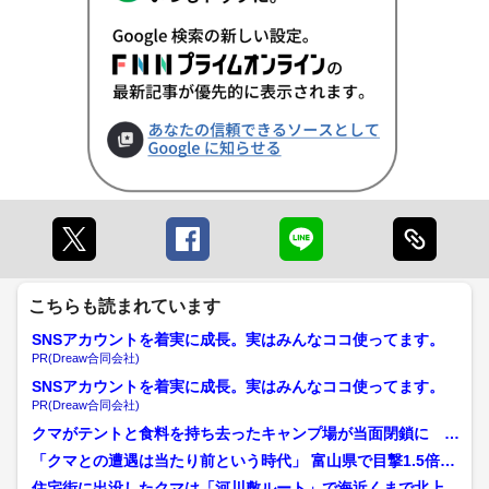
こちらも読まれています
SNSアカウントを着実に成長。実はみんなココ使ってます。
PR(Dreaw合同会社)
SNSアカウントを着実に成長。実はみんなココ使ってます。
PR(Dreaw合同会社)
クマがテントと食料を持ち去ったキャンプ場が当面閉鎖に 専
門家「テント内に食べ物を...
「クマとの遭遇は当たり前という時代」 富山県で目撃1.5倍
に、この秋クマ大量出没...
住宅街に出没したクマは「河川敷ルート」で海近くまで北上