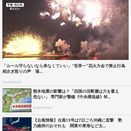
「ルール守らないなら来なくていい」“世界一”花火大会で禁止行為
相次ぎ怒りの声 場...
2026年8月3日
熊本地震の影響は？「四国の活断層は力を蓄え
危ない」 専門家が警鐘《中央構造線》M...
2026年8月4日
【台風情報】台風13号は7日ごろ沖縄に直撃 勢
力維持のおそれも 関東や東海など太...