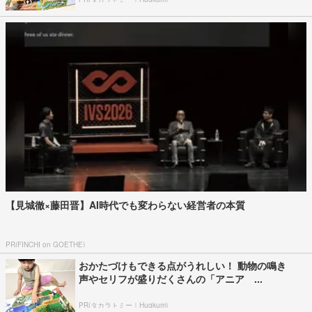
【見城徹×藤田晋】AI時代でも変わらない経営者の本質
PR(FINCHI on GOETHE)
おかたづけもできる点がうれしい！ 動物の鳴き
声やセリフが盛りだくさんの「アニア ...
PR(タカラトミー｜Hugkum)