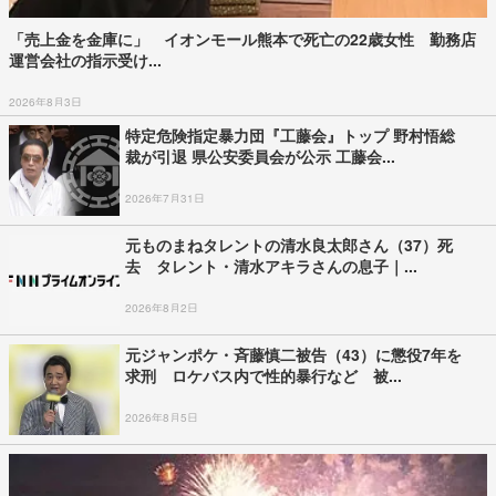
「売上金を金庫に」 イオンモール熊本で死亡の22歳女性 勤務店
運営会社の指示受け...
2026年8月3日
特定危険指定暴力団『工藤会』トップ 野村悟総
裁が引退 県公安委員会が公示 工藤会...
2026年7月31日
元ものまねタレントの清水良太郎さん（37）死
去 タレント・清水アキラさんの息子｜...
2026年8月2日
元ジャンポケ・斉藤慎二被告（43）に懲役7年を
求刑 ロケバス内で性的暴行など 被...
2026年8月5日