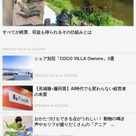
すべてが絶景、収益も得られるその仕組みとは
PR(COCO VILLA on GOETHE)
シェア別荘「COCO VILLA Owners」3選
PR(COCO VILLA on GOETHE)
【見城徹×藤田晋】AI時代でも変わらない経営者
の本質
PR(FINCHI on GOETHE)
おかたづけもできる点がうれしい！ 動物の鳴き
声やセリフが盛りだくさんの「アニア ...
PR(タカラトミー｜Hugkum)