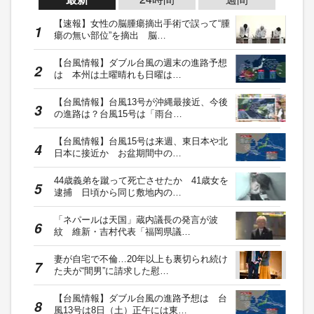
【速報】女性の脳腫瘍摘出手術で誤って“腫
瘍の無い部位”を摘出 脳…
【台風情報】ダブル台風の週末の進路予想
は 本州は土曜晴れも日曜は…
【台風情報】台風13号が沖縄最接近、今後
の進路は？台風15号は「雨台…
【台風情報】台風15号は来週、東日本や北
日本に接近か お盆期間中の…
44歳義弟を蹴って死亡させたか 41歳女を
逮捕 日頃から同じ敷地内の…
「ネパールは天国」蔵内議長の発言が波
紋 維新・吉村代表「福岡県議…
妻が自宅で不倫…20年以上も裏切られ続け
た夫が“間男”に請求した慰…
【台風情報】ダブル台風の進路予想は 台
風13号は8日（土）正午には東…