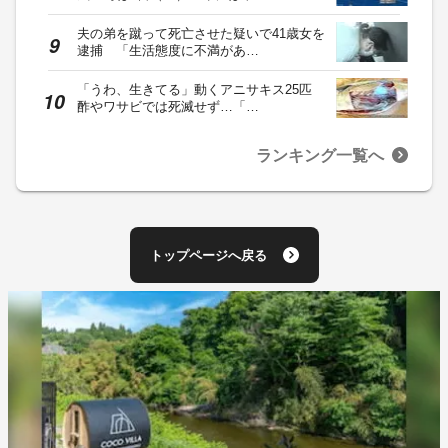
夫の弟を蹴って死亡させた疑いで41歳女を
逮捕 「生活態度に不満があ…
「うわ、生きてる」動くアニサキス25匹
酢やワサビでは死滅せず…「…
ランキング一覧へ
トップページへ戻る