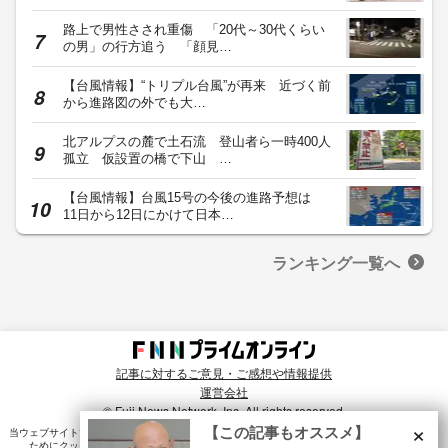
路上で男性さされ重傷 「20代～30代くらい
の男」の行方追う 「顔見…
【台風情報】“トリプル台風”が再来 近づく前
から進路図の外でも大…
北アルプスの麓で土石流 登山者ら一時400人
孤立 仮設置の橋で下山 …
【台風情報】台風15号の今後の進路予想は
11日から12日にかけて日本…
ランキング一覧へ
記事に対するご意見・ご感想や情報提供
運営会社
© Fuji News Network, Inc. All rights reserved.
×
【この記事もオススメ】
当ウェブサイトでは、ユーザのニーズ・興味・関⼼に合致したコンテンツや広告配信を提供する
ためにクッキーを使⽤しています。詳細は、
プライバシーポリシー
をご確認ください。