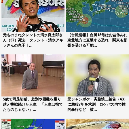
元ものまねタレントの清水良太郎さ
【台風情報】台風15号はお盆休みに
ん（37）死去 タレント・清水アキ
東北地方に直撃する恐れ 関東も影
ラさんの息子｜...
響を受ける可能...
5歳で両足切断、差別や困難を乗り
元ジャンポケ・斉藤慎二被告（43）
越え挑戦続けた人生 「人生は捨て
に懲役7年を求刑 ロケバス内で性
たものじゃない」...
的暴行など 被...