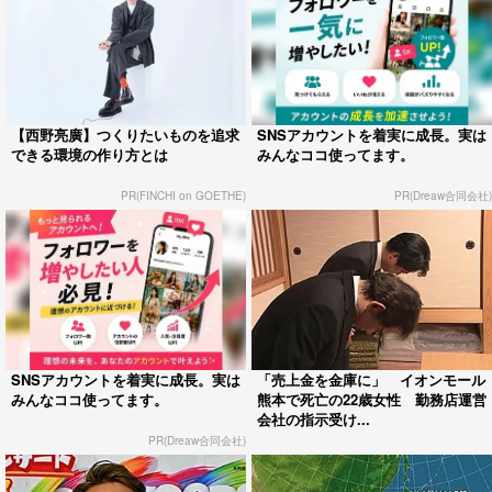
【西野亮廣】つくりたいものを追求
SNSアカウントを着実に成長。実は
できる環境の作り方とは
みんなココ使ってます。
PR(FINCHI on GOETHE)
PR(Dreaw合同会社)
SNSアカウントを着実に成長。実は
「売上金を金庫に」 イオンモール
みんなココ使ってます。
熊本で死亡の22歳女性 勤務店運営
会社の指示受け...
PR(Dreaw合同会社)