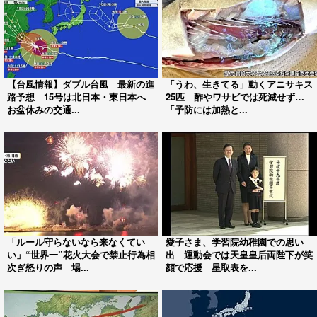
【台風情報】ダブル台風 最新の進
「うわ、生きてる」動くアニサキス
路予想 15号は北日本・東日本へ
25匹 酢やワサビでは死滅せず…
お盆休みの交通...
「予防には加熱と...
「ルール守らないなら来なくてい
愛子さま、学習院幼稚園での思い
い」“世界一”花火大会で禁止行為相
出 運動会では天皇皇后両陛下が笑
次ぎ怒りの声 場...
顔で応援 星取表を...