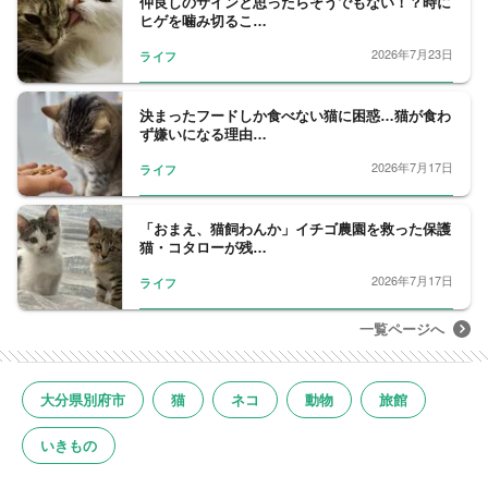
仲良しのサインと思ったらそうでもない！？時に
ヒゲを噛み切るこ…
2026年7月23日
ライフ
決まったフードしか食べない猫に困惑…猫が食わ
ず嫌いになる理由…
2026年7月17日
ライフ
「おまえ、猫飼わんか」イチゴ農園を救った保護
猫・コタローが残…
2026年7月17日
ライフ
一覧ページへ
大分県別府市
猫
ネコ
動物
旅館
いきもの