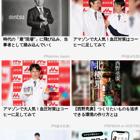
時代の「最"現場"」に飛び込み、当
アマゾンで大人気！血圧対策はコー
事者として踏み込んでいく
ヒーに足してみて
PR(dentsu Japan)
PR(森永乳業)
アマゾンで大人気！血圧対策はコー
【西野亮廣】つくりたいものを追求
ヒーに足してみて
できる環境の作り方とは
PR(森永乳業)
PR(FINCHI on GOETHE)