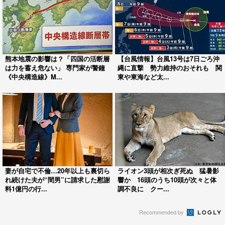
熊本地震の影響は？「四国の活断層
【台風情報】台風13号は7日ごろ沖
は力を蓄え危ない」 専門家が警鐘
縄に直撃 勢力維持のおそれも 関
《中央構造線》M...
東や東海など太...
妻が自宅で不倫…20年以上も裏切ら
ライオン3頭が相次ぎ死ぬ 猛暑影
れ続けた夫が“間男”に請求した慰謝
響か 16頭のうち10頭が次々と体
料1億円の行...
調不良に クー...
Recommended by