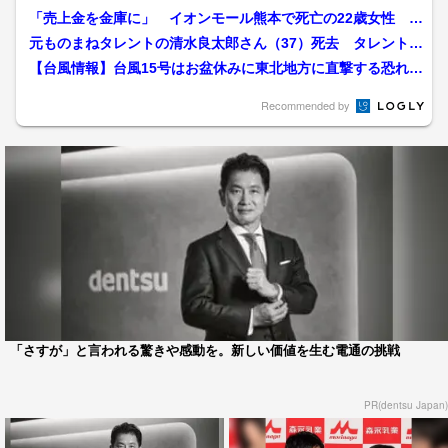
「売上金を金庫に」 イオンモール熊本で死亡の22歳女性 勤
務店運営会社の指示受け...
元ものまねタレントの清水良太郎さん（37）死去 タレント・
清水アキラさんの息子
【台風情報】台風15号はお盆休みに東北地方に直撃する恐れ
関東も影響を受ける可能...
Recommended by
「さすが」と言われる驚きや感動を。新しい価値を生む電通の挑戦
PR(dentsu Japan)