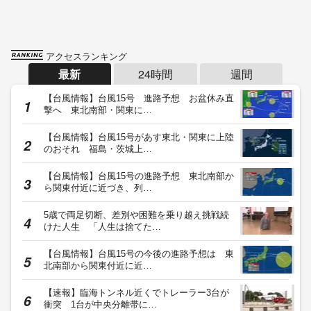
アクセスランキング
最新
24時間
週間
【台風情報】台風15号 進路予想 お盆休み直
撃へ 東北南部・関東に…
【台風情報】台風15号があす東北・関東に上陸
のおそれ 福島・茨城上…
【台風情報】台風15号の進路予想 東北南部か
ら関東付近に近づき、列…
5歳で両足切断、差別や困難を乗り越え挑戦続
けた人生 「人生は捨てた…
【台風情報】台風15号の今後の進路予想は 東
北南部から関東付近に近…
【速報】臨海トンネル近くでトレーラー3台が
衝突 1台が中央分離帯に…