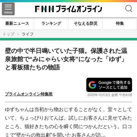
検索
最新ニュース
ランキング
そなえる防災
特集
トップ
ライフ
壁の中で半日鳴いていた子猫。保護された温
泉旅館で“みにゃらい女将”になった「ゆず」
と看板猫たちの物語
プライムオンライン特集班
2025年10月3日 金曜 午前6:00
ゆずちゃんは当初から物おじすることがなく、堂々として
いて、ちょっぴりおてんば。試しにお客さんに見せてみた
ところ、猫好きたちの心を瞬く間につかんだという。口コ
ミで“壁からの救出劇”を聞いたお客さんが訪…