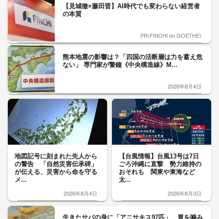
【見城徹×藤田晋】AI時代でも変わらない経営者
の本質
PR(FINCHI on GOETHE)
熊本地震の影響は？「四国の活断層は力を蓄え危
ない」 専門家が警鐘《中央構造線》M...
2026年8月4日
地図記号に刻まれた先人から
【台風情報】台風13号は7日
の警告 「自然災害伝承碑」
ごろ沖縄に直撃 勢力維持の
が伝える、災害から命を守る
おそれも 関東や東海など
メ...
太...
2026年8月4日
2026年8月3日
生きたサバの身に「アニサキス97匹」 胃を噛み