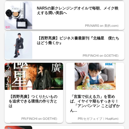
NARSの新クレンジングオイルで毎朝、メイク映
えする潤い美肌へ
PR(NARS on 美的.com)
【西野亮廣】ビジネス書最新刊『北極星 僕たち
はどう働くか』
PR(FINCHI on GOETHE)
【西野亮廣】つくりたいもの
「言葉で伝える力」を育め
を追求できる環境の作り方と
ば、イヤイヤ期もすっきり！
は
「アンパンマン ことばずか
ん...
PR(FINCHI on GOETHE)
PR(セガフェイブ｜HugKum)