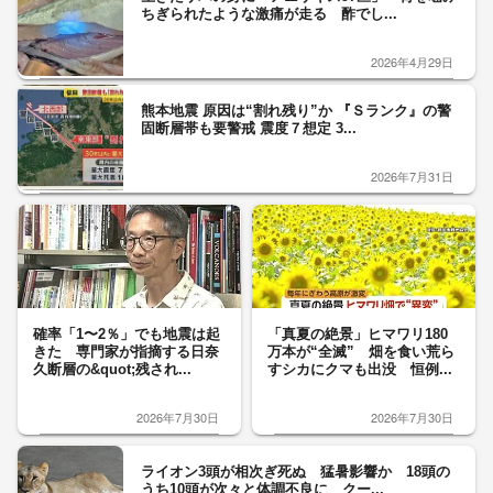
ちぎられたような激痛が走る 酢でし...
2026年4月29日
熊本地震 原因は“割れ残り”か 『Ｓランク』の警
固断層帯も要警戒 震度７想定 3...
2026年7月31日
確率「1〜2％」でも地震は起
「真夏の絶景」ヒマワリ180
きた 専門家が指摘する日奈
万本が“全滅” 畑を食い荒ら
久断層の&quot;残され...
すシカにクマも出没 恒例...
2026年7月30日
2026年7月30日
ライオン3頭が相次ぎ死ぬ 猛暑影響か 18頭の
うち10頭が次々と体調不良に クー...