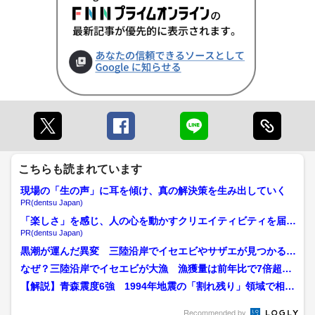
こちらも読まれています
現場の「生の声」に耳を傾け、真の解決策を生み出していく
PR(dentsu Japan)
「楽しさ」を感じ、人の心を動かすクリエイティビティを届け
る
PR(dentsu Japan)
黒潮が運んだ異変 三陸沿岸でイセエビやサザエが見つかる
宮城の海を見つめ続けてき...
なぜ？三陸沿岸でイセエビが大漁 漁獲量は前年比で7倍超
に 初の生息数調査から見え...
【解説】青森震度6強 1994年地震の「割れ残り」領域で相次
ぐ地震 まだ“東側”...
Recommended by