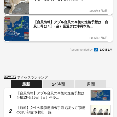
2026年8月3日
【台風情報】ダブル台風の今後の進路予想は 台
風13号は7日（金）昼過ぎに沖縄本島...
2026年8月6日
Recommended by
アクセスランキング
最新
24時間
週間
【台風情報】ダブル台風の今後の進路予想は
台風13号は9日（日）午後…
【速報】女性の脳腫瘍摘出手術で誤って“腫瘍
の無い部位”を摘出 脳…