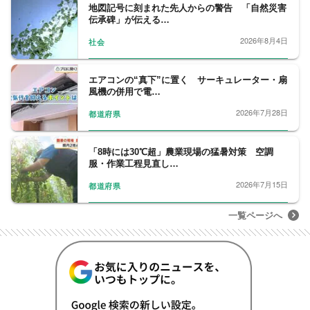
地図記号に刻まれた先人からの警告 「自然災害
伝承碑」が伝える…
2026年8月4日
社会
エアコンの“真下”に置く サーキュレーター・扇
風機の併用で電…
2026年7月28日
都道府県
「8時には30℃超」農業現場の猛暑対策 空調
服・作業工程見直し…
2026年7月15日
都道府県
一覧ページへ