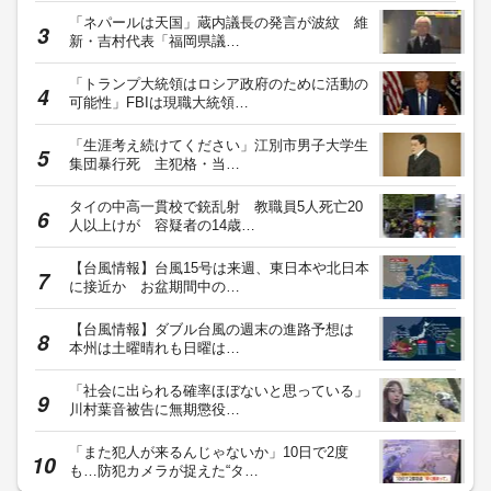
「ネパールは天国」蔵内議長の発言が波紋 維
新・吉村代表「福岡県議…
「トランプ大統領はロシア政府のために活動の
可能性」FBIは現職大統領…
「生涯考え続けてください」江別市男子大学生
集団暴行死 主犯格・当…
タイの中高一貫校で銃乱射 教職員5人死亡20
人以上けが 容疑者の14歳…
【台風情報】台風15号は来週、東日本や北日本
に接近か お盆期間中の…
【台風情報】ダブル台風の週末の進路予想は
本州は土曜晴れも日曜は…
「社会に出られる確率ほぼないと思っている」
川村葉音被告に無期懲役…
「また犯人が来るんじゃないか」10日で2度
も…防犯カメラが捉えた“タ…