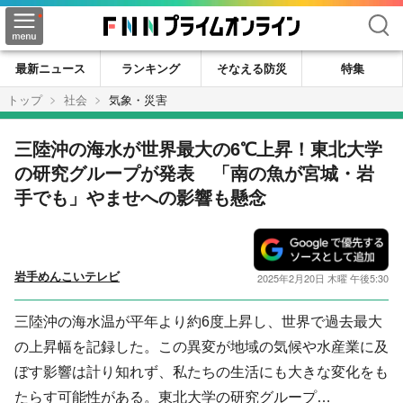
検索
最新ニュース
ランキング
そなえる防災
特集
トップ
社会
気象・災害
三陸沖の海水が世界最大の6℃上昇！東北大学
の研究グループが発表 「南の魚が宮城・岩
手でも」やませへの影響も懸念
岩手めんこいテレビ
2025年2月20日 木曜 午後5:30
三陸沖の海水温が平年より約6度上昇し、世界で過去最大
の上昇幅を記録した。この異変が地域の気候や水産業に及
ぼす影響は計り知れず、私たちの生活にも大きな変化をも
たらす可能性がある。東北大学の研究グループ…