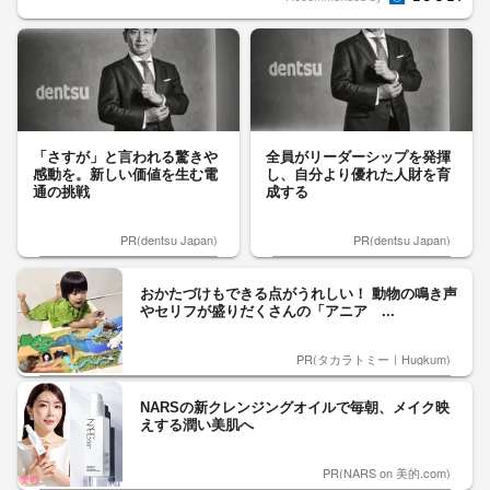
「さすが」と言われる驚きや
全員がリーダーシップを発揮
感動を。新しい価値を生む電
し、自分より優れた人財を育
通の挑戦
成する
PR(dentsu Japan)
PR(dentsu Japan)
おかたづけもできる点がうれしい！ 動物の鳴き声
やセリフが盛りだくさんの「アニア ...
PR(タカラトミー｜Hugkum)
NARSの新クレンジングオイルで毎朝、メイク映
えする潤い美肌へ
PR(NARS on 美的.com)