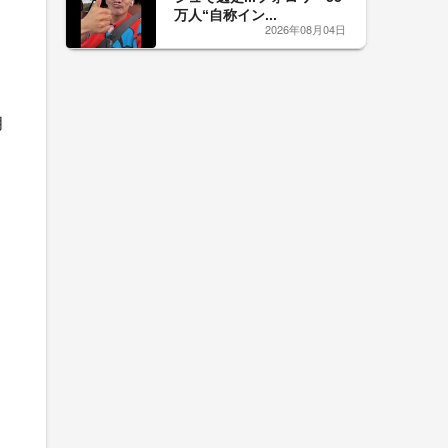
万人“自称イン...
2026年08月04日
月