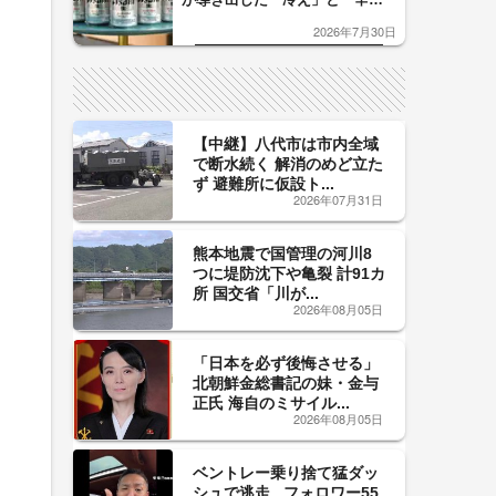
口」のおいしい関係 青く変化
2026年7月30日
した「辛口カーブ」が飲み頃の
サイン！
【中継】八代市は市内全域
で断水続く 解消のめど立た
ず 避難所に仮設ト...
2026年07月31日
熊本地震で国管理の河川8
つに堤防沈下や亀裂 計91カ
所 国交省「川が...
2026年08月05日
「日本を必ず後悔させる」
北朝鮮金総書記の妹・金与
正氏 海自のミサイル...
2026年08月05日
ベントレー乗り捨て猛ダッ
シュで逃走...フォロワー55