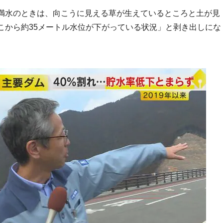
満水のときは、向こうに見える草が生えているところと土が見
こから約35メートル水位が下がっている状況」と剥き出しにな