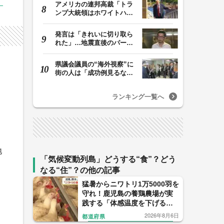
アメリカの連邦高裁「トラ
ンプ大統領はホワイトハウ
スの所有者ではな…
発言は「きれいに切り取ら
れた」…地震直後のパーテ
ィー開催「やって…
県議会議員の“海外視察”に
街の人は「成功例見るなら
価値ある」「市…
ランキング一覧へ
地
「気候変動列島」どうする“食”？どう
、
なる“住”？の他の記事
猛暑からニワトリ1万5000羽を
守れ！鹿児島の養鶏農場が実
践する「体感温度を下げる」
驚きの暑さ対策
2026年8月6日
都道府県