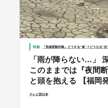
「気候変動列島」どうする“食”？どうなる“住
「雨が降らない…」 
このままでは『夜間断
と頭を抱える 【福岡
テレビ西日本