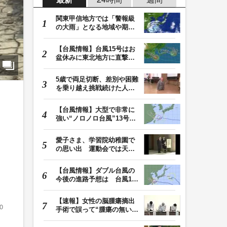
関東甲信地方では「警報級
の大雨」となる地域や期間
が拡大する可能性…
【台風情報】台風15号はお
盆休みに東北地方に直撃す
る恐れ 関東も影…
5歳で両足切断、差別や困難
を乗り越え挑戦続けた人
生 「人生は捨てた…
【台風情報】大型で非常に
強い“ノロノロ台風”13号の
進路は？ 沖縄…
愛子さま、学習院幼稚園で
の思い出 運動会では天皇
皇后両陛下が笑顔…
【台風情報】ダブル台風の
今後の進路予想は 台風15
号は11日（火）午…
【速報】女性の脳腫瘍摘出
0
手術で誤って“腫瘍の無い部
位”を摘出 脳…