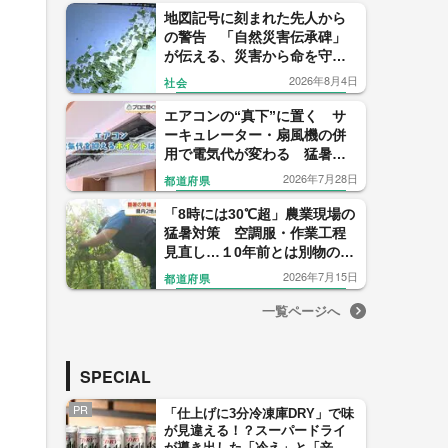
地図記号に刻まれた先人から
の警告 「自然災害伝承碑」
が伝える、災害から命を守る
メッセージ〈宮城発〉
2026年8月4日
社会
エアコンの“真下”に置く サ
ーキュレーター・扇風機の併
用で電気代が変わる 猛暑で
実践したい節約術をプロが伝
2026年7月28日
都道府県
授
「8時には30℃超」農業現場の
猛暑対策 空調服・作業工程
見直し…１0年前とは別物の夏
【鹿児島発】
2026年7月15日
都道府県
一覧ページへ
SPECIAL
PR
「仕上げに3分冷凍庫DRY」で味
が見違える！？スーパードライ
が導き出した「冷え」と「辛