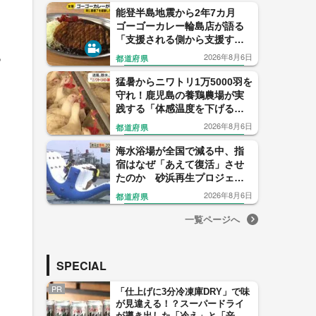
能登半島地震から2年7カ月
ゴーゴーカレー輪島店が語る
「支援される側から支援する
側へ」
2026年8月6日
っ
都道府県
猛暑からニワトリ1万5000羽を
守れ！鹿児島の養鶏農場が実
践する「体感温度を下げる」
驚きの暑さ対策
2026年8月6日
都道府県
海水浴場が全国で減る中、指
宿はなぜ「あえて復活」させ
たのか 砂浜再生プロジェク
トの舞台裏
2026年8月6日
都道府県
一覧ページへ
SPECIAL
PR
「仕上げに3分冷凍庫DRY」で味
が見違える！？スーパードライ
が導き出した「冷え」と「辛