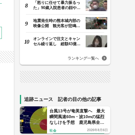
「怒りに任せて暴力振るっ
た」90歳入院患者の顔や腹
を殴るなどケガさ…
地震発生時の熊本城内部の
映像公開 観光客が悲鳴…
壁や柱にしがみつ…
オンラインで注文とキャン
セル繰り返し 総額43億円
か「品切れ前に購…
ランキング一覧へ
く
追跡ニュース 記者の目の他の記事
台風13号が奄美直撃へ 最大
瞬間風速60m・波10mの猛烈
なしけを予想 鹿児島県全域
がすでに強風域 気象予報士
2026年8月6日
社会
解説