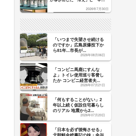
口」のおいしい関係 青く変化
2026年7月30日
した「辛口カーブ」が飲み頃の
サイン！
「いつまで失望させ続ける
のですか」広島原爆投下か
ら81年...市長が...
2026年08月06日
「コンビニ馬鹿にすんな
よ」トイレ使用巡り客脅し
たか コンビニ経営者夫...
2026年07月21日
「何もすることがない」2
年以上続く仮設住宅暮らし
のリアル 地震から2...
2026年07月20日
「日本を必ず後悔させる」
北朝鮮金総書記の妹・金与