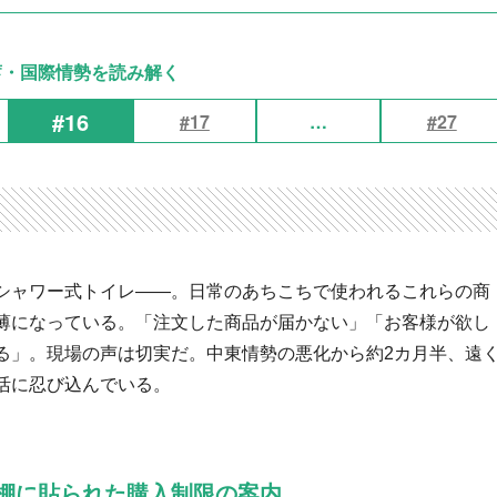
蓄・国際情勢を読み解く
#16
#17
…
#27
シャワー式トイレ——。日常のあちこちで使われるこれらの商
薄になっている。「注文した商品が届かない」「お客様が欲し
る」。現場の声は切実だ。中東情勢の悪化から約2カ月半、遠
活に忍び込んでいる。
棚に貼られた購入制限の案内