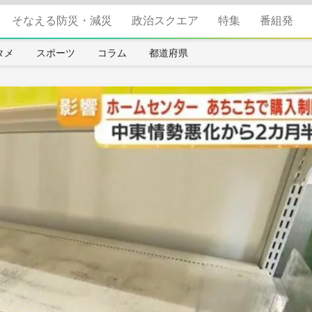
そなえる防災・減災
政治スクエア
特集
番組発
タメ
スポーツ
コラム
都道府県