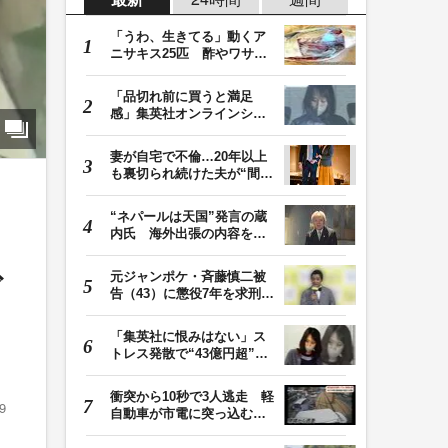
「うわ、生きてる」動くア
ニサキス25匹 酢やワサビ
では死滅せず…「…
「品切れ前に買うと満足
感」集英社オンラインショ
ップで“43億円分”…
妻が自宅で不倫…20年以上
も裏切られ続けた夫が“間
男”に請求した慰…
“ネパールは天国”発言の蔵
内氏 海外出張の内容を説
明「心の豊かさ…
元ジャンポケ・斉藤慎二被
ゴ
告（43）に懲役7年を求刑
ロケバス内で性的…
「集英社に恨みはない」ス
トレス発散で“43億円超”の
ジャンプグッズ…
衝突から10秒で3人逃走 軽
9
自動車が市電に突っ込む一
部始終をドラレコ…