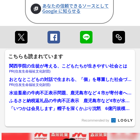
こちらも読まれています
関西学院の生徒が考える、こどもたちが生きやすい社会とは
PR(住友生命福祉文化財団)
おとなとこどもの対話で生まれる、「個」を尊重した社会づく
り
PR(住友生命福祉文化財団)
水迫畜産の牛肉不正表示問題、鹿児島市など４市が寄付者への
補償案内を開始 新た...
ふるさと納税返礼品の牛肉不正表示 鹿児島市など4市が水迫
畜産に同等商品または金券...
「いつかは会見します」帽子を深くかぶり沈黙 6億円規模に
膨らむ鹿児島・牛肉不正表...
Recommended by