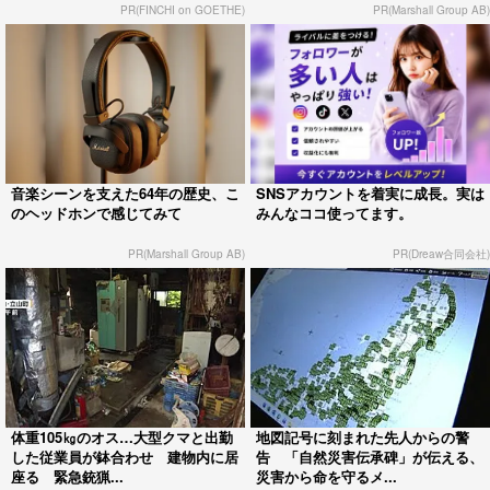
PR(FINCHI on GOETHE)
PR(Marshall Group AB)
音楽シーンを支えた64年の歴史、こ
SNSアカウントを着実に成長。実は
のヘッドホンで感じてみて
みんなココ使ってます。
PR(Marshall Group AB)
PR(Dreaw合同会社)
体重105㎏のオス…大型クマと出勤
地図記号に刻まれた先人からの警
した従業員が鉢合わせ 建物内に居
告 「自然災害伝承碑」が伝える、
座る 緊急銃猟...
災害から命を守るメ...