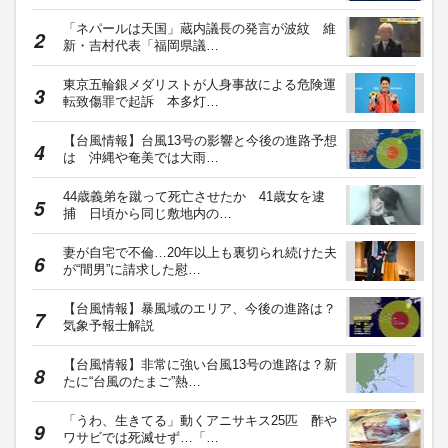
「ネパールは天国」蔵内議長の発言が波紋 維
新・吉村代表「福岡県議…
東京五輪銀メダリストが人身事故による危険運
転致傷罪で起訴 本多灯…
【台風情報】台風13号の影響と今後の進路予想
は 沖縄や奄美では大雨…
44歳義弟を蹴って死亡させたか 41歳女を逮
捕 日頃から同じ敷地内の…
妻が自宅で不倫…20年以上も裏切られ続けた夫
が“間男”に請求した慰…
【台風情報】暴風域のエリア、今後の進路は？
気象予報士解説
【台風情報】非常に強い台風13号の進路は？新
たに“台風のたまご”熱…
「うわ、生きてる」動くアニサキス25匹 酢や
ワサビでは死滅せず…「…