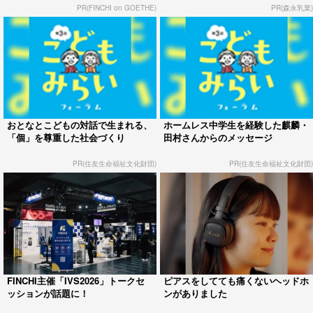
PR(FINCHI on GOETHE)
PR(森永乳業)
おとなとこどもの対話で生まれる、
ホームレス中学生を経験した麒麟・
「個」を尊重した社会づくり
田村さんからのメッセージ
PR(住友生命福祉文化財団)
PR(住友生命福祉文化財団)
FINCHI主催「IVS2026」トークセ
ピアスをしてても痛くないヘッドホ
ッションが話題に！
ンがありました