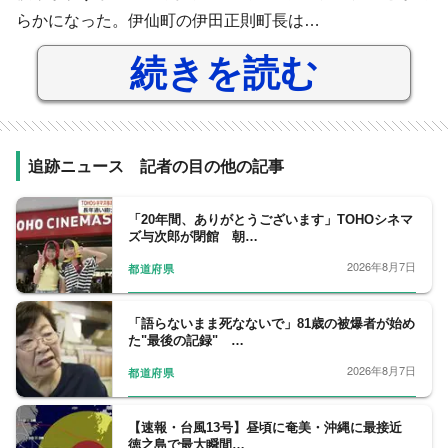
らかになった。伊仙町の伊田正則町長は…
続きを読む
追跡ニュース 記者の目の他の記事
「20年間、ありがとうございます」TOHOシネマ
ズ与次郎が閉館 朝…
2026年8月7日
都道府県
「語らないまま死なないで」81歳の被爆者が始め
た"最後の記録" …
2026年8月7日
都道府県
【速報・台風13号】昼頃に奄美・沖縄に最接近
徳之島で最大瞬間…