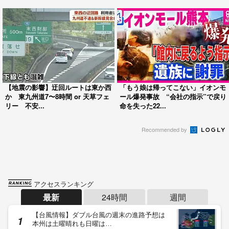
【地震の影響】迂回ルートは東か西
「もう娘は帰ってこない」イオンモ
か 東九州道7〜8時間 or 天草フェ
ール爆発事故 “会社の指示”で戻り
リー 不安...
命を失った22...
Recommended by
アクセスランキング
最新
24時間
週間
【台風情報】ダブル台風の週末の進路予想は
本州は土曜晴れも日曜は…