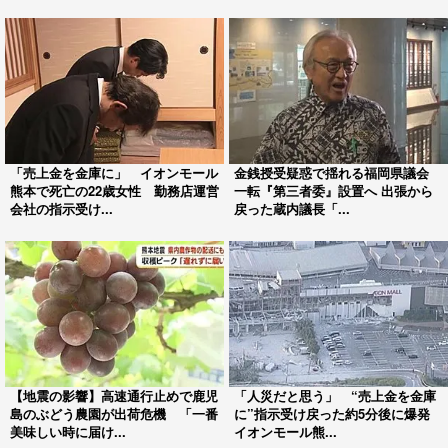
「売上金を金庫に」 イオンモール
金銭授受疑惑で揺れる福岡県議会
熊本で死亡の22歳女性 勤務店運営
一転『第三者委』設置へ 出張から
会社の指示受け...
戻った蔵内議長「...
【地震の影響】高速通行止めで鹿児
「人災だと思う」 “売上金を金庫
島のぶどう農園が出荷危機 「一番
に”指示受け戻った約5分後に爆発
美味しい時に届け...
イオンモール熊...