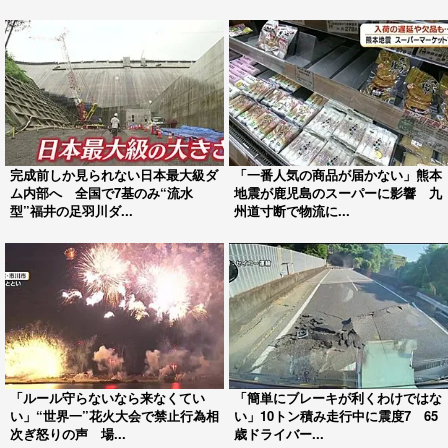
完成前しか見られない日本最大級ダ
「一番人気の商品が届かない」熊本
ム内部へ 全国で7基のみ“流水
地震が鹿児島のスーパーに影響 九
型”福井の足羽川ダ...
州道寸断で物流に...
「ルール守らないなら来なくてい
「簡単にブレーキが利くわけではな
い」“世界一”花火大会で禁止行為相
い」10トン積み走行中に震度7 65
次ぎ怒りの声 場...
歳ドライバー...