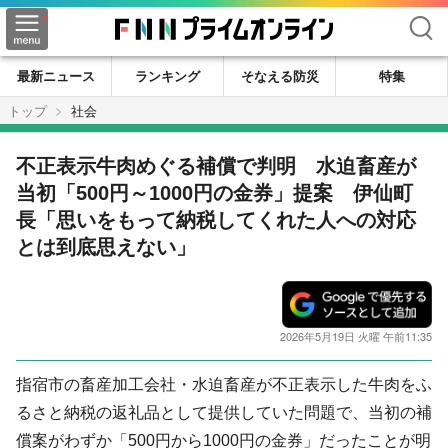
検索
最新ニュース
ランキング
そなえる防災
特集
トップ
社会
不正表示牛肉めぐる補償で判明 水迫畜産が
当初「500円～1000円の金券」提案 伊仙町
長「思いをもって納税してくれた人への対応
とは到底思えない」
2026年5月19日 火曜 午前11:35
指宿市の畜産加工会社・水迫畜産が不正表示した牛肉をふ
るさと納税の返礼品として提供していた問題で、当初の補
償案がわずか「500円から1000円の金券」だったことが明