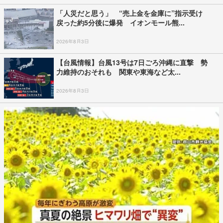
「人災だと思う」 “売上金を金庫に”指示受け
戻った約5分後に爆発 イオンモール熊...
2026年8月3日
【台風情報】台風13号は7日ごろ沖縄に直撃 勢
力維持のおそれも 関東や東海など太...
2026年8月3日