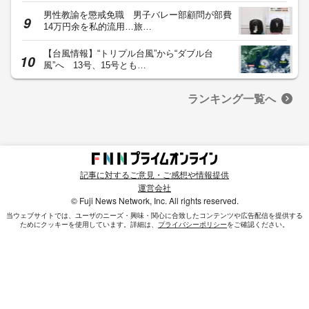
男性教諭を懲戒免職 男子バレー部顧問が部費
14万円余を私的流用…旅…
【台風情報】“トリプル台風”から“ダブル台
風”へ 13号、15号とも…
ランキング一覧へ
記事に対するご意見・ご感想や情報提供
運営会社
© Fuji News Network, Inc. All rights reserved.
当ウェブサイトでは、ユーザのニーズ・興味・関⼼に合致したコンテンツや広告配信を提供する
ためにクッキーを使⽤しています。詳細は、
プライバシーポリシー
をご確認ください。