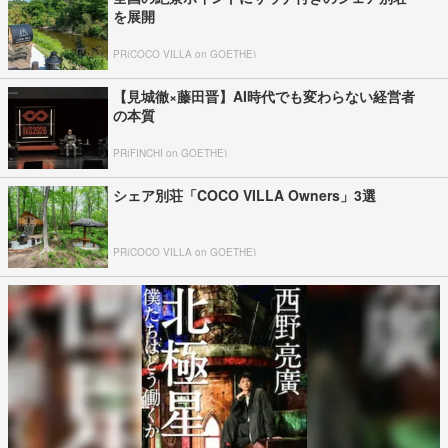
を展開
PR(COCO VILLA on GOETHE)
【見城徹×藤田晋】AI時代でも変わらない経営者
の本質
PR(FINCHI on GOETHE)
シェア別荘「COCO VILLA Owners」3選
PR(COCO VILLA on GOETHE)