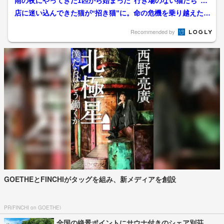
雨の夜にやってきた1匹から始まった“行き場のない猫たち”と
の絆。貸本店「輝らら」...
店に迷い込んできた猫が“招き猫”に。命の危機を乗り越えた
「かみちゃん」がつなぐ、...
Recommended by
GOETHEとFINCHIがタッグを組み、新メディアを創設
PR(FINCHI on GOETHE)
全国の絶景ポイントにサウナ付きのシェア別荘