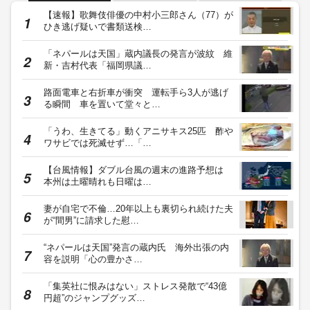
【速報】歌舞伎俳優の中村小三郎さん（77）が
ひき逃げ疑いで書類送検…
「ネパールは天国」蔵内議長の発言が波紋 維
新・吉村代表「福岡県議…
路面電車と右折車が衝突 運転手ら3人が逃げ
る瞬間 車を置いて堂々と…
「うわ、生きてる」動くアニサキス25匹 酢や
ワサビでは死滅せず…「…
【台風情報】ダブル台風の週末の進路予想は
本州は土曜晴れも日曜は…
妻が自宅で不倫…20年以上も裏切られ続けた夫
が“間男”に請求した慰…
“ネパールは天国”発言の蔵内氏 海外出張の内
容を説明「心の豊かさ…
「集英社に恨みはない」ストレス発散で“43億
円超”のジャンプグッズ…