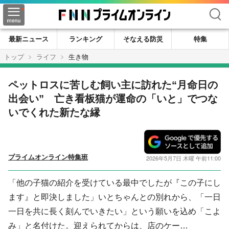
検索
最新ニュース
ランキング
そなえる防災
特集
トップ
ライフ
生き物
ペットロスに苦しむ飼い主に訪れた“月命日の
出会い” 亡き看板猫が運命の「いと」でつな
いでくれた新たな縁
プライムオンライン特集班
2026年5月7日 木曜 午前11:00
「他の子猫の紹介を受けている最中でしたが『この子にし
ます』と即決しました」いとちゃんとの別れから、「一日
一日を共に長く刻んでいきたい」という願いを込め「こよ
み」と名付けた。迎えられてからは、店のケー…