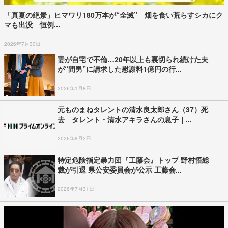
「真夏の絶景」ヒマワリ180万本が“全滅” 畑を食い荒らすシカにク
マも出没 恒例...
2026年7月30日
妻が自宅で不倫…20年以上も裏切られ続けた夫
が“間男”に請求した慰謝料1億円の行...
2026年1月8日
元ものまねタレントの清水良太郎さん（37）死
去 タレント・清水アキラさんの息子｜...
2026年8月2日
特定危険指定暴力団『工藤会』トップ 野村悟総
裁が引退 県公安委員会が公示 工藤会...
2026年7月31日