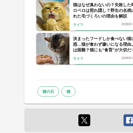
猫はなぜ臭わないの？失敗した
ロペロは照れ隠し？野生の名残
れた毛づくろいの理由を解説
2026年
ライフ
決まったフードしか食べない猫
惑…猫が食わず嫌いになる理由
は困難？猫にも“食育”が大切だ
2026年
ライフ
猫の日
猫