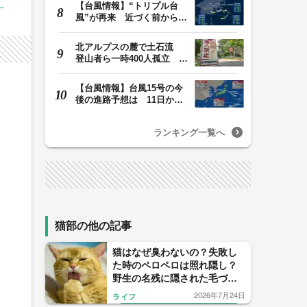
【台風情報】“トリプル台
風”が再来 近づく前から進
路図の外でも大…
北アルプスの麓で土石流
登山者ら一時400人孤立 仮
設置の橋で下山 …
【台風情報】台風15号の今
後の進路予想は 11日から
12日にかけて日本…
ランキング一覧へ
猫部の他の記事
猫はなぜ臭わないの？失敗し
た時のペロペロは照れ隠し？
野生の名残に隠された毛づく
ろいの理由を解説
2026年7月24日
ライフ