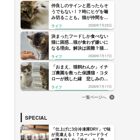
仲良しのサインと思ったらそ
うでもない！？時にヒゲを噛
み切ることも。猫が仲間を毛
づくろいする複雑な心理
2026年7月23日
ライフ
決まったフードしか食べない
猫に困惑…猫が食わず嫌いに
なる理由。解決は困難？猫に
も“食育”が大切だった！
2026年7月17日
ライフ
「おまえ、猫飼わんか」イチ
ゴ農園を救った保護猫・コタ
ローが残した縁 悲しみの先
ではじまったムギくんとコナ
2026年7月17日
ライフ
ツちゃんの物語
一覧ページへ
SPECIAL
PR
「仕上げに3分冷凍庫DRY」で味
が見違える！？スーパードライ
が導き出した「冷え」と「辛