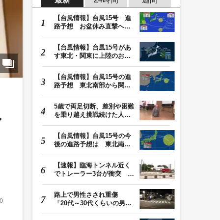
【台風情報】台風15号 進
路予想 お盆休み直撃へ
東北南部・関東に…
【台風情報】台風15号があ
す東北・関東に上陸のおそ
れ 福島・茨城上…
【台風情報】台風15号の進
路予想 東北南部から関東
付近に近づき、列…
5歳で両足切断、差別や困難
を乗り越え挑戦続けた人
ァ
生 「人生は捨てた…
【台風情報】台風15号の今
後の進路予想は 東北南部
から関東付近に近…
【速報】臨海トンネル近く
でトレーラー3台が衝突 1
台が中央分離帯に…
路上で男性さされ重傷
0
「20代～30代くらいの男」
の行方追う 「顔見…