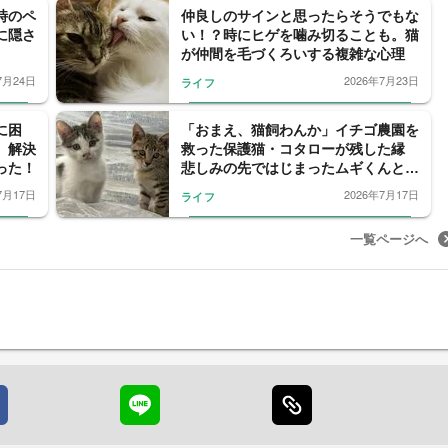
時のペ
仲良しのサインと思ったらそうでもな
に隠さ
い！？時にヒゲを噛み切ることも。猫
が仲間を毛づくろいする複雑な心理
7月24日
2026年7月23日
ライフ
に困
「おまえ、猫飼わんか」イチゴ農園を
。解決
救った保護猫・コタローが残した縁
った！
悲しみの先ではじまったムギくんとコ
ナツちゃんの物語
7月17日
2026年7月17日
ライフ
一覧ページへ