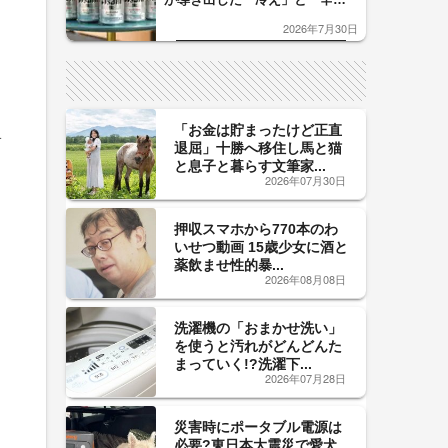
口」のおいしい関係 青く変化
2026年7月30日
した「辛口カーブ」が飲み頃の
サイン！
「お金は貯まったけど正直
ォ
退屈」十勝へ移住し馬と猫
と息子と暮らす文筆家...
2026年07月30日
押収スマホから770本のわ
いせつ動画 15歳少女に酒と
薬飲ませ性的暴...
2026年08月08日
洗濯機の「おまかせ洗い」
を使うと汚れがどんどんた
まっていく!?洗濯下...
2026年07月28日
災害時にポータブル電源は
必要?東日本大震災で愛犬