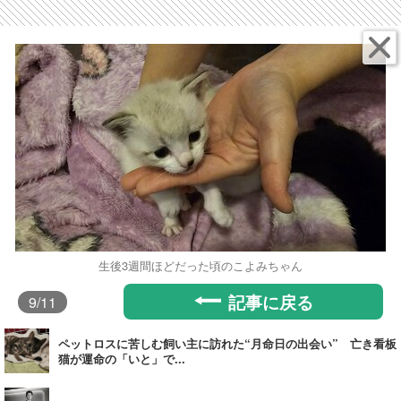
生後3週間ほどだった頃のこよみちゃん
記事に戻る
9
/11
ペットロスに苦しむ飼い主に訪れた“月命日の出会い” 亡き看板
猫が運命の「いと」で...