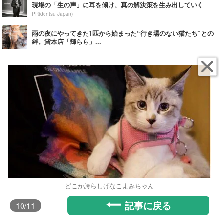
現場の「生の声」に耳を傾け、真の解決策を生み出していく
PR(dentsu Japan)
雨の夜にやってきた1匹から始まった“行き場のない猫たち”との
絆。貸本店「輝らら」...
どこか誇らしげなこよみちゃん
記事に戻る
10
/11