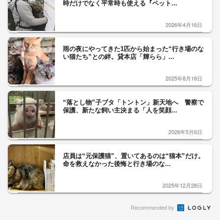
時だけでなく平常時も使える『ペット...
2026年4月16日
雨の夜にやってきた1匹から始まった“行き場のな
い猫たち”との絆。貸本店「輝らら」...
2025年8月18日
“落とし物”子ブタ「トントン」新天地へ 警察で
保護、新たな飼い主決まる「人を笑顔...
2026年5月6日
店員は“元保護猫”、置いてあるのは“猫本”だけ。
命を救えなかった後悔と行き場のな...
2025年12月28日
Recommended by