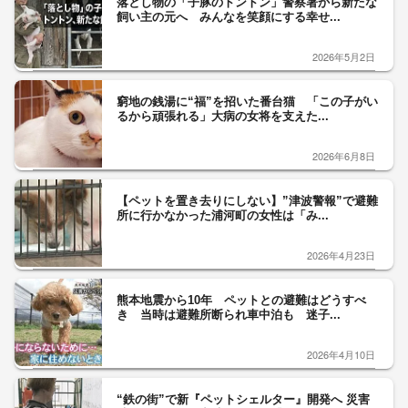
落とし物の「子豚のトントン」警察署から新たな
飼い主の元へ みんなを笑顔にする幸せ...
2026年5月2日
窮地の銭湯に“福”を招いた番台猫 「この子がい
るから頑張れる」大病の女将を支えた...
2026年6月8日
【ペットを置き去りにしない】”津波警報”で避難
所に行かなかった浦河町の女性は「み...
2026年4月23日
熊本地震から10年 ペットとの避難はどうすべ
き 当時は避難所断られ車中泊も 迷子...
2026年4月10日
“鉄の街”で新『ペットシェルター』開発へ 災害