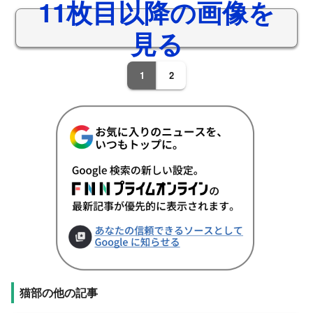
11枚目以降の画像を
見る
1
2
猫部の他の記事