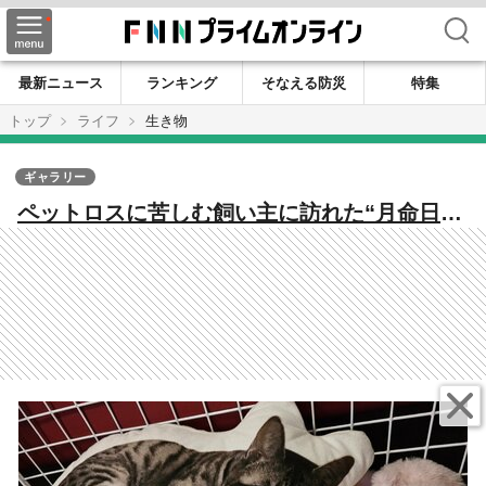
検索
最新ニュース
ランキング
そなえる防災
特集
トップ
ライフ
生き物
ギャラリー
ペットロスに苦しむ飼い主に訪れた“月命日の
出会い” 亡き看板猫が運命の「いと」でつな
いでくれた新たな縁