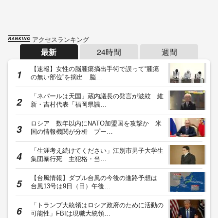
アクセスランキング
最新
24時間
週間
【速報】女性の脳腫瘍摘出手術で誤って“腫瘍
の無い部位”を摘出 脳…
「ネパールは天国」蔵内議長の発言が波紋 維
新・吉村代表「福岡県議…
ロシア 数年以内にNATO加盟国を攻撃か 米
国の情報機関が分析 プー…
「生涯考え続けてください」江別市男子大学生
集団暴行死 主犯格・当…
【台風情報】ダブル台風の今後の進路予想は
台風13号は9日（日）午後…
「トランプ大統領はロシア政府のために活動の
可能性」FBIは現職大統領…