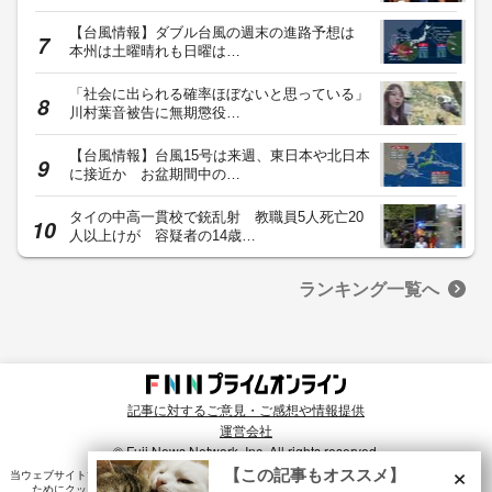
【台風情報】ダブル台風の週末の進路予想は
本州は土曜晴れも日曜は…
「社会に出られる確率ほぼないと思っている」
川村葉音被告に無期懲役…
【台風情報】台風15号は来週、東日本や北日本
に接近か お盆期間中の…
タイの中高一貫校で銃乱射 教職員5人死亡20
人以上けが 容疑者の14歳…
ランキング一覧へ
記事に対するご意見・ご感想や情報提供
運営会社
© Fuji News Network, Inc. All rights reserved.
×
【この記事もオススメ】
当ウェブサイトでは、ユーザのニーズ・興味・関⼼に合致したコンテンツや広告配信を提供する
ためにクッキーを使⽤しています。詳細は、
プライバシーポリシー
をご確認ください。