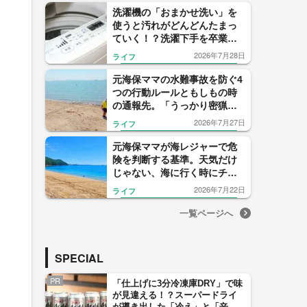
洗濯機の「おまかせ洗い」を
使うと汚れがどんどんたまっ
ていく！？洗濯下手を卒業す
るための正しい設定方法
2026年7月28日
ライフ
元海保ママの水難事故を防ぐ4
つの行動ルールともしもの時
の通報先。「うっかり密猟
者」にならないようにも注意
2026年7月27日
ライフ
して！
元海保ママが海レジャーで危
険を判断する基準。天気だけ
じゃない、海に行く時にチェ
ックしたい9つの情報
2026年7月22日
ライフ
一覧ページへ
SPECIAL
PR
「仕上げに3分冷凍庫DRY」で味
が見違える！？スーパードライ
が導き出した「冷え」と「辛