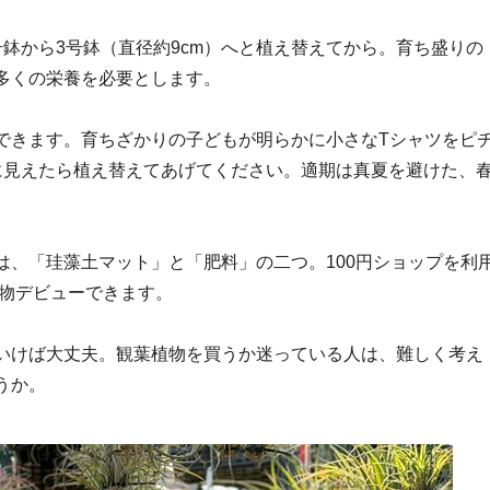
鉢から3号鉢（直径約9cm）へと植え替えてから。育ち盛りの
多くの栄養を必要とします。
できます。育ちざかりの子どもが明らかに小さなTシャツをピ
に見えたら植え替えてあげてください。適期は真夏を避けた、
は、「珪藻土マット」と「肥料」の二つ。100円ショップを利
植物デビューできます。
いけば大丈夫。観葉植物を買うか迷っている人は、難しく考え
うか。