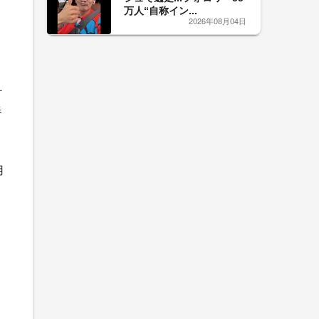
万人“自称イン...
2026年08月04日
チ
春
用