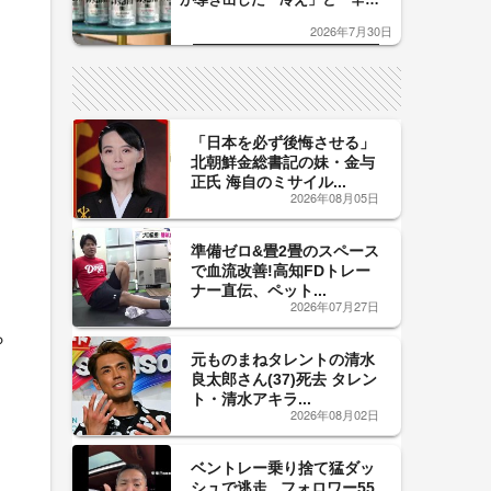
口」のおいしい関係 青く変化
2026年7月30日
した「辛口カーブ」が飲み頃の
サイン！
「日本を必ず後悔させる」
北朝鮮金総書記の妹・金与
正氏 海自のミサイル...
2026年08月05日
準備ゼロ&畳2畳のスペース
で血流改善!高知FDトレー
ナー直伝、ペット...
2026年07月27日
ら
元ものまねタレントの清水
良太郎さん(37)死去 タレン
ト・清水アキラ...
2026年08月02日
ベントレー乗り捨て猛ダッ
シュで逃走...フォロワー55