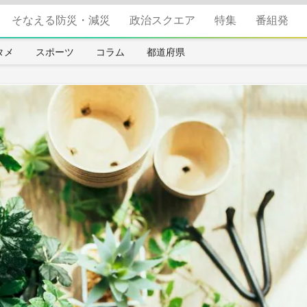
そなえる防災・減災
政治スクエア
特集
番組発
タメ
スポーツ
コラム
都道府県