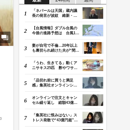
「ネパールは天国」蔵内議
長の発言が波紋 維新・吉
村代表「福岡県議…
【台風情報】ダブル台風の
今後の進路予想は 台風13
号は8日（土）にか…
妻が自宅で不倫…20年以上
も裏切られ続けた夫が“間
男”に請求した慰…
「うわ、生きてる」動くア
ニサキス25匹 酢やワサビ
では死滅せず…「…
「品切れ前に買うと満足
感」集英社オンラインショ
ップで“43億円分”…
オンラインで注文とキャン
セル繰り返し 総額43億円
か「品切れ前に購…
「集英社に恨みはない」ス
0
トレス発散で“43億円超”の
ジャンプグッズ…