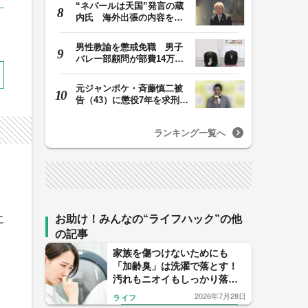
“ネパールは天国”発言の蔵
内氏 海外出張の内容を説
明「心の豊かさ…
男性教諭を懲戒免職 男子
バレー部顧問が部費14万円
余を私的流用…旅…
元ジャンポケ・斉藤慎二被
告（43）に懲役7年を求刑
ロケバス内で性的…
ランキング一覧へ
に
お助け！みんなの“ライフハック”の他
の記事
家族を傷つけないためにも
「加齢臭」は洗濯で落とす！
汚れもニオイもしっかり落と
す洗剤の選び方と洗濯機で洗
2026年7月28日
ライフ
う際のコツ