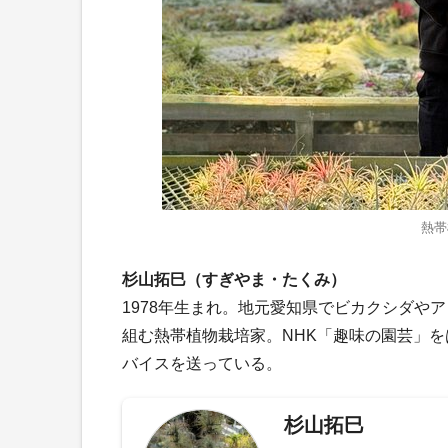
熱帯
杉山拓巳（すぎやま・たくみ）
1978年生まれ。地元愛知県でビカクシダや
組む熱帯植物栽培家。NHK「趣味の園芸」
バイスを送っている。
杉山拓巳