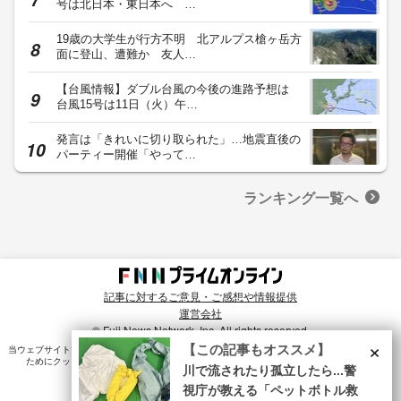
号は北日本・東日本へ …
19歳の大学生が行方不明 北アルプス槍ヶ岳方
面に登山、遭難か 友人…
【台風情報】ダブル台風の今後の進路予想は
台風15号は11日（火）午…
発言は「きれいに切り取られた」…地震直後の
パーティー開催「やって…
ランキング一覧へ
記事に対するご意見・ご感想や情報提供
運営会社
© Fuji News Network, Inc. All rights reserved.
×
【この記事もオススメ】
当ウェブサイトでは、ユーザのニーズ・興味・関⼼に合致したコンテンツや広告配信を提供する
ためにクッキーを使⽤しています。詳細は、
プライバシーポリシー
をご確認ください。
川で流されたり孤立したら...警
視庁が教える「ペットボトル救