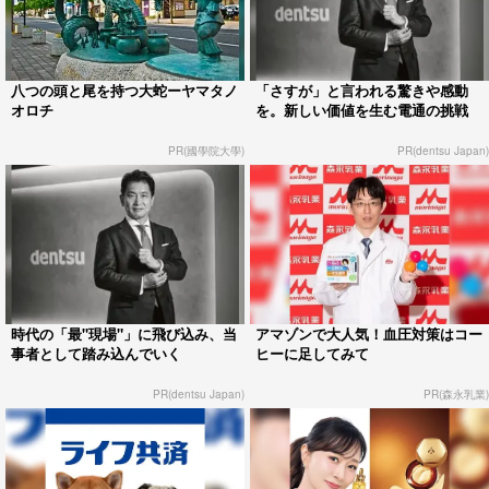
八つの頭と尾を持つ大蛇ーヤマタノ
「さすが」と言われる驚きや感動
オロチ
を。新しい価値を生む電通の挑戦
PR(國學院大學)
PR(dentsu Japan)
時代の「最"現場"」に飛び込み、当
アマゾンで大人気！血圧対策はコー
事者として踏み込んでいく
ヒーに足してみて
PR(dentsu Japan)
PR(森永乳業)