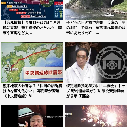
【台風情報】台風13号は7日ごろ沖
子どもの目の前で悲劇 兵庫の「淀
縄に直撃 勢力維持のおそれも 関
の洞門」で落石 家族連れ母親の頭
東や東海など太...
部にあたり死亡 ...
熊本地震の影響は？「四国の活断層
特定危険指定暴力団『工藤会』トッ
は力を蓄え危ない」 専門家が警鐘
プ 野村悟総裁が引退 県公安委員会
《中央構造線》M...
が公示 工藤会...