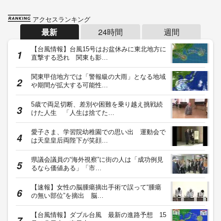
アクセスランキング
最新
24時間
週間
【台風情報】台風15号はお盆休みに東北地方に
直撃する恐れ 関東も影…
関東甲信地方では「警報級の大雨」となる地域
や期間が拡大する可能性…
5歳で両足切断、差別や困難を乗り越え挑戦続
けた人生 「人生は捨てた…
愛子さま、学習院幼稚園での思い出 運動会で
は天皇皇后両陛下が笑顔…
県議会議員の“海外視察”に街の人は「成功例見
るなら価値ある」「市…
【速報】女性の脳腫瘍摘出手術で誤って“腫瘍
の無い部位”を摘出 脳…
【台風情報】ダブル台風 最新の進路予想 15