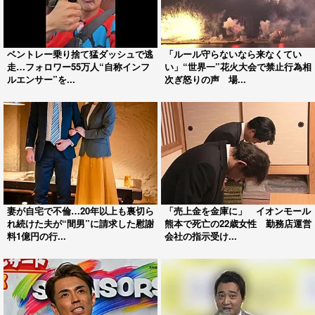
ベントレー乗り捨て猛ダッシュで逃
「ルール守らないなら来なくてい
走…フォロワー55万人“自称インフ
い」“世界一”花火大会で禁止行為相
ルエンサー”を...
次ぎ怒りの声 場...
妻が自宅で不倫…20年以上も裏切ら
「売上金を金庫に」 イオンモール
れ続けた夫が“間男”に請求した慰謝
熊本で死亡の22歳女性 勤務店運営
料1億円の行...
会社の指示受け...