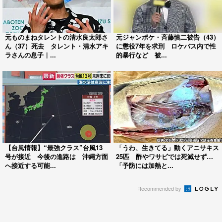
元ものまねタレントの清水良太郎さ
元ジャンポケ・斉藤慎二被告（43）
ん（37）死去 タレント・清水アキ
に懲役7年を求刑 ロケバス内で性
ラさんの息子｜...
的暴行など 被...
【台風情報】“最強クラス”台風13
「うわ、生きてる」動くアニサキス
号が接近 今後の進路は 沖縄方面
25匹 酢やワサビでは死滅せず…
へ接近する可能...
「予防には加熱と...
Recommended by