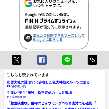
こちらも読まれています
出雲大社の謎 古代に存在した巨大神殿のルーツに迫る
PR(國學院大學)
手厚い“更生”施設、松平定信の「人足寄場」
PR(國學院大學)
「超危険生物」猛毒のヒョウモンダコを富山湾で初確認 「分
布域がどんどん広がってい...