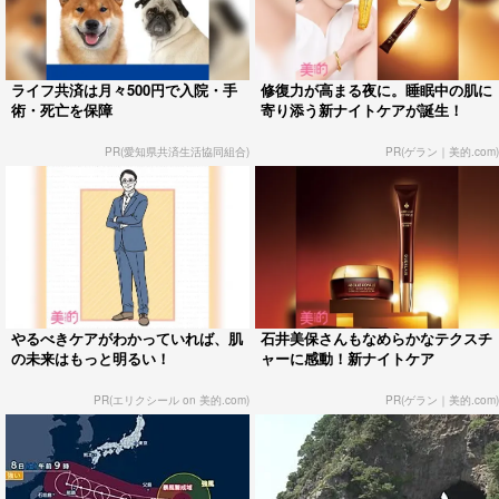
ライフ共済は月々500円で入院・手
修復力が高まる夜に。睡眠中の肌に
術・死亡を保障
寄り添う新ナイトケアが誕生！
PR(愛知県共済生活協同組合)
PR(ゲラン｜美的.com)
やるべきケアがわかっていれば、肌
石井美保さんもなめらかなテクスチ
の未来はもっと明るい！
ャーに感動！新ナイトケア
PR(エリクシール on 美的.com)
PR(ゲラン｜美的.com)