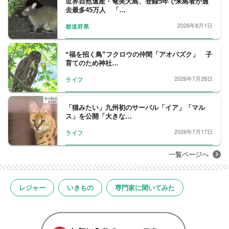
世界自然遺産・奄美大島、登録5年で来島者が過
去最多45万人 「…
2026年8月1日
都道府県
“福を招く鳥”フクロウの仲間「アオバズク」 子
育てのため神社…
2026年7月28日
ライフ
「猫みたい」九州初のサーバル「イア」「マル
ス」を公開「大きな…
2026年7月17日
ライフ
一覧ページへ
レジャー
いきもの
専門家に聞いてみた