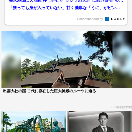
海水浴場は大混雑 押し寄せた“クジラの大群”に忍び寄る“公害
汚染” そして“戦争...
「獲っても身が入っていない」甘く濃厚な「うに」がピン
チ “ガンガゼバスターズ”海...
Recommended by
出雲大社の謎 古代に存在した巨大神殿のルーツに迫る
PR(國學院大學)