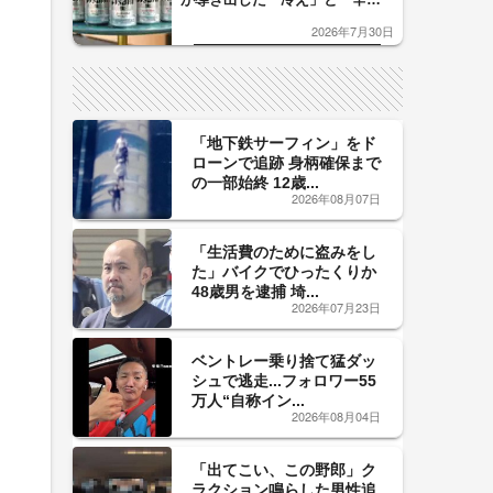
口」のおいしい関係 青く変化
2026年7月30日
した「辛口カーブ」が飲み頃の
サイン！
「地下鉄サーフィン」をド
ローンで追跡 身柄確保まで
の一部始終 12歳...
2026年08月07日
「生活費のために盗みをし
た」バイクでひったくりか
48歳男を逮捕 埼...
2026年07月23日
ベントレー乗り捨て猛ダッ
シュで逃走...フォロワー55
万人“自称イン...
2026年08月04日
「出てこい、この野郎」ク
ラクション鳴らした男性追