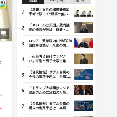
【速報】女性の脳腫瘍摘出
手術で誤って“腫瘍の無い部
位”を摘出 脳…
「ネパールは天国」蔵内議
長の発言が波紋 維新・吉
村代表「福岡県議…
ロシア 数年以内にNATO加
盟国を攻撃か 米国の情報
機関が分析 プー…
「生涯考え続けてくださ
い」江別市男子大学生集団
警
暴行死 主犯格・当…
【台風情報】ダブル台風の
今後の進路予想は 台風13
号は9日（日）午後…
「トランプ大統領はロシア
政府のために活動の可能
8
性」FBIは現職大統領…
【台風情報】ダブル台風の
週末の進路予想は 本州は
土曜晴れも日曜は…