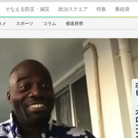
そなえる防災・減災
政治スクエア
特集
番組発
タメ
スポーツ
コラム
都道府県