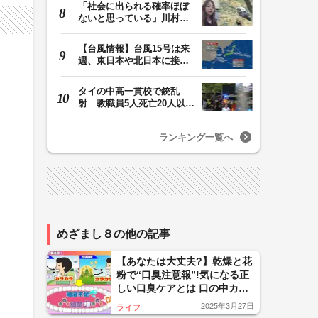
「社会に出られる確率ほぼ
ないと思っている」川村葉
音被告に無期懲役…
【台風情報】台風15号は来
週、東日本や北日本に接近
か お盆期間中の…
タイの中高一貫校で銃乱
射 教職員5人死亡20人以上
けが 容疑者の14歳…
ランキング一覧へ
めざまし８の他の記事
【あなたは大丈夫?】乾燥と花
粉で“口臭注意報”!気になる正
しい口臭ケアとは 口の中カラ
カラは黄色信号…唾液がポイ
2025年3月27日
ライフ
ント