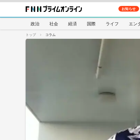
お知らせ
政治
社会
経済
国際
ライフ
エン
トップ
コラム