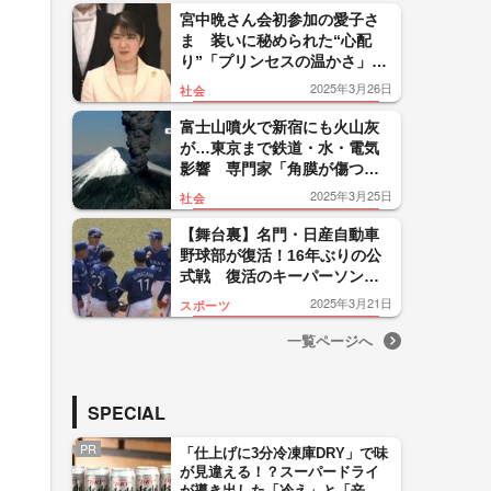
宮中晩さん会初参加の愛子さ
ま 装いに秘められた“心配
り”「プリンセスの温かさ」歌
手・マルシア明かす“聞き上手
2025年3月26日
社会
っぷり”
富士山噴火で新宿にも火山灰
が…東京まで鉄道・水・電気
影響 専門家「角膜が傷つい
たり、呼吸器の疾患が悪化す
2025年3月25日
社会
る可能性」
【舞台裏】名門・日産自動車
野球部が復活！16年ぶりの公
式戦 復活のキーパーソン語
る“野球の重要性” 日産社員
2025年3月21日
スポーツ
「胸が熱く」
一覧ページへ
SPECIAL
PR
「仕上げに3分冷凍庫DRY」で味
が見違える！？スーパードライ
が導き出した「冷え」と「辛