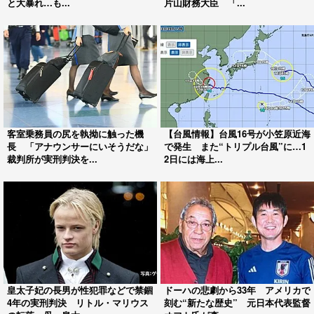
と大暴れ…も...
片山財務大臣 「...
客室乗務員の尻を執拗に触った機
【台風情報】台風16号が小笠原近海
長 「アナウンサーにいそうだな」
で発生 また“トリプル台風”に…1
裁判所が実刑判決を...
2日には海上...
皇太子妃の長男が性犯罪などで禁錮
ドーハの悲劇から33年 アメリカで
4年の実刑判決 リトル・マリウス
刻む“新たな歴史” 元日本代表監督