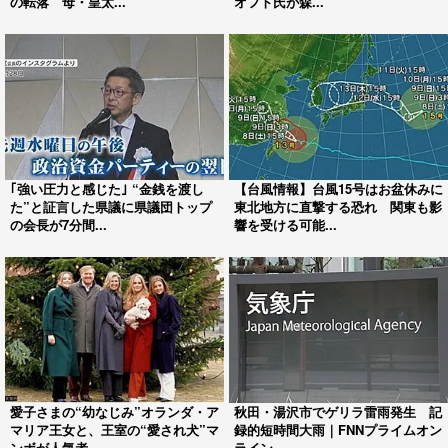
の転落 母・皇太...
オフト氏が森...
｢強い圧力と感じた｣ “金銭を渡し
【台風情報】台風15号はお盆休みに
た”と証言した県議に県議団トップ
東北地方に直撃する恐れ 関東も影
の会長が7分間...
響を受ける可能...
愛子さまの“幼なじみ”オランダ・ア
秋田・湯沢市でゲリラ雷雨発生 記
マリア王女と、王室の“愛され犬”マ
録的短時間大雨｜FNNプライムオン
ンボが人気者...
ライン