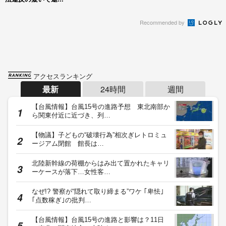
Recommended by
アクセスランキング
最新
24時間
週間
【台風情報】台風15号の進路予想 東北南部か
ら関東付近に近づき、列…
【物議】子どもの“破壊行為”相次ぎレトロミュ
ージアム閉館 館長は…
北陸新幹線の荷棚からはみ出て置かれたキャリ
ーケースが落下…女性客…
なぜ!? 警察が“隠れて取り締まる”ワケ ｢卑怯｣
｢点数稼ぎ｣の批判…
【台風情報】台風15号の進路と影響は？11日