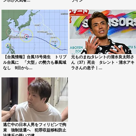
【台風情報】台風15号発生 トリプ
元ものまねタレントの清水良太郎さ
ル台風に 「大型」の勢力も暴風域
ん（37）死去 タレント・清水アキ
なし 9日から...
ラさんの息子｜...
逃亡中の日本人男をフィリピンで拘
束 強制送還へ 犯罪収益移転防止
法違反の疑いで逮...