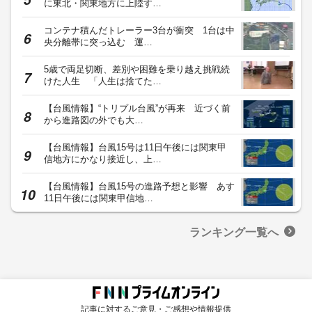
に東北・関東地方に上陸す…
コンテナ積んだトレーラー3台が衝突 1台は中
央分離帯に突っ込む 運…
5歳で両足切断、差別や困難を乗り越え挑戦続
けた人生 「人生は捨てた…
【台風情報】“トリプル台風”が再来 近づく前
から進路図の外でも大…
【台風情報】台風15号は11日午後には関東甲
信地方にかなり接近し、上…
【台風情報】台風15号の進路予想と影響 あす
11日午後には関東甲信地…
ランキング一覧へ
記事に対するご意見・ご感想や情報提供