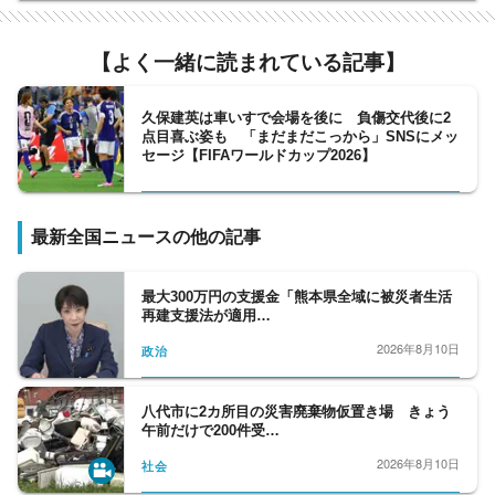
局長、国際取材部記者、報道番組ディレクタ
ー・プロデューサー、バラエティー制作者、
【よく一緒に読まれている記事】
元日経新聞記者、元Yahoo!ニュース編集者、
元スポーツ紙記者など様々な専門性を持つ副
編集長・デスクを合わせ11人が所属。事件や
久保建英は車いすで会場を後に 負傷交代後に2
点目喜ぶ姿も 「まだまだこっから」SNSにメッ
事故、政治に経済、芸能やスポーツまで、あ
セージ【FIFAワールドカップ2026】
らゆるニュースを取り扱うプロ集団です。
最新全国ニュースの他の記事
最大300万円の支援金「熊本県全域に被災者生活
再建支援法が適用…
2026年8月10日
政治
八代市に2カ所目の災害廃棄物仮置き場 きょう
午前だけで200件受…
2026年8月10日
社会