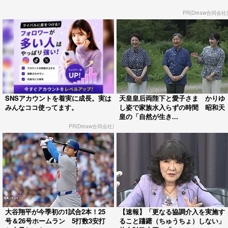
PR(Dreaw合同会社)
SNSアカウントを着実に成長。実は
天皇皇后両陛下と愛子さま かりゆ
みんなココ使ってます。
し姿で家族水入らずの時間 昭和天
皇の「自然が生き...
PR(Dreaw合同会社)
大谷翔平が今季初の1試合2本！25
【速報】「更なる協調介入を実施す
号＆26号ホームラン 5打数3安打
ること躊躇（ちゅうちょ）しない」