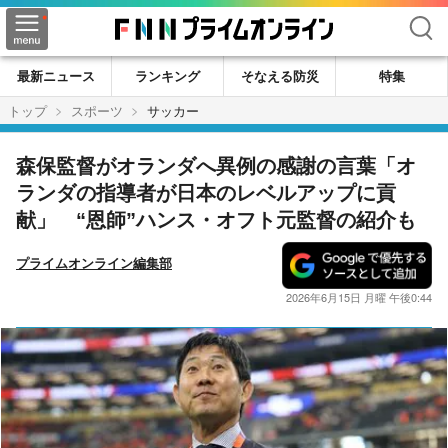
検索
最新ニュース
ランキング
そなえる防災
特集
トップ
スポーツ
サッカー
森保監督がオランダへ異例の感謝の言葉「オ
ランダの指導者が日本のレベルアップに貢
献」 “恩師”ハンス・オフト元監督の紹介も
プライムオンライン編集部
2026年6月15日 月曜 午後0:44