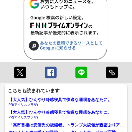
こちらも読まれています
【大人気】ひんやり冷感寝具で快適な睡眠をあなたに。
PR(アイリスプラザ)
【大人気】ひんやり冷感寝具で快適な睡眠をあなたに。
PR(アイリスプラザ)
「高市首相は安倍氏の後継者」トランプ大統領が親密ぶりアピ
ール 2泊3日の滞在終え...