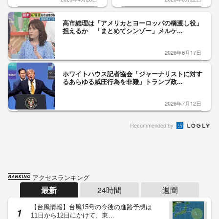
高市総理は「アメリカとヨーロッパの橋渡し役」
担えるか 「まとめてシンゾー」メルケ...
2026年6月17日
ホワイトハウス記者協会「ジャーナリストに対す
るあらゆる威圧行為を非難」トランプ政...
2026年7月12日
Recommended by
アクセスランキング
最新
24時間
週間
【台風情報】台風15号の今後の進路予想は
11日から12日にかけて、東…