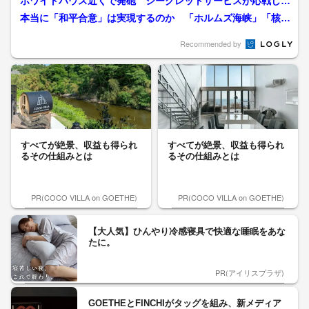
ホワイトハウス近くで発砲 シークレットサービスが応戦し21
歳男死亡 トランプ大統...
本当に「和平合意」は実現するのか 「ホルムズ海峡」「核」
は不透明なまま アメリカ...
Recommended by
すべてが絶景、収益も得られ
すべてが絶景、収益も得られ
るその仕組みとは
るその仕組みとは
PR(COCO VILLA on GOETHE)
PR(COCO VILLA on GOETHE)
【大人気】ひんやり冷感寝具で快適な睡眠をあな
たに。
PR(アイリスプラザ)
GOETHEとFINCHIがタッグを組み、新メディア