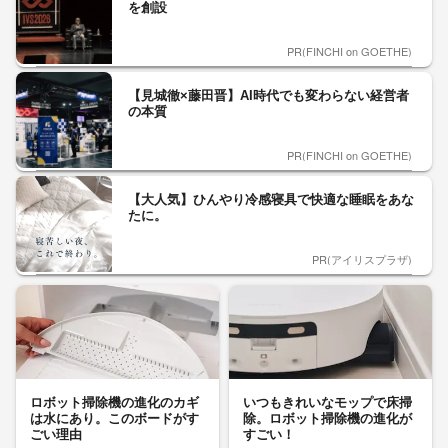
を創設
PR(FINCHI on GOETHE)
【見城徹×藤田晋】AI時代でも変わらない経営者
の本質
PR(FINCHI on GOETHE)
【大人気】ひんやり冷感寝具で快適な睡眠をあな
たに。
PR(アイリスプラザ)
ロボット掃除機の進化のカギ
いつもきれいなモップで床掃
は水にあり。このボードがす
除。ロボット掃除機の進化が
ごい理由
すごい！