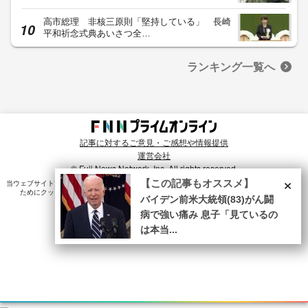
高市総理 非核三原則「堅持している」 長崎
平和祈念式典あいさつ全…
ランキング一覧へ
記事に対するご意見・ご感想や情報提供
運営会社
© Fuji News Network, Inc. All rights reserved.
×
【この記事もオススメ】
当ウェブサイトでは、ユーザのニーズ・興味・関⼼に合致したコンテンツや広告配信を提供する
ためにクッキーを使⽤しています。詳細は、
プライバシーポリシー
をご確認ください。
バイデン前米大統領(83)がん闘
病で強い痛み 息子「見ているの
は本当...