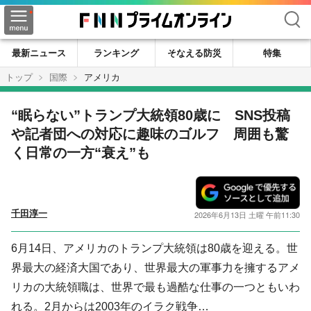
検索
最新ニュース
ランキング
そなえる防災
特集
トップ
国際
アメリカ
“眠らない”トランプ大統領80歳に SNS投稿
や記者団への対応に趣味のゴルフ 周囲も驚
く日常の一方“衰え”も
千田淳一
2026年6月13日 土曜 午前11:30
6月14日、アメリカのトランプ大統領は80歳を迎える。世
界最大の経済大国であり、世界最大の軍事力を擁するアメ
リカの大統領職は、世界で最も過酷な仕事の一つともいわ
れる。2月からは2003年のイラク戦争…