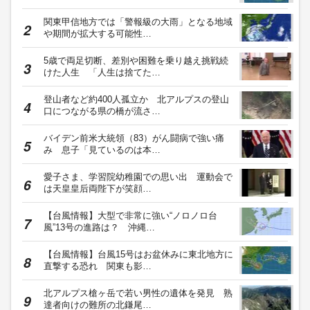
関東甲信地方では「警報級の大雨」となる地域
や期間が拡大する可能性…
5歳で両足切断、差別や困難を乗り越え挑戦続
けた人生 「人生は捨てた…
登山者など約400人孤立か 北アルプスの登山
口につながる県の橋が流さ…
バイデン前米大統領（83）がん闘病で強い痛
み 息子「見ているのは本…
愛子さま、学習院幼稚園での思い出 運動会で
は天皇皇后両陛下が笑顔…
【台風情報】大型で非常に強い“ノロノロ台
風”13号の進路は？ 沖縄…
【台風情報】台風15号はお盆休みに東北地方に
直撃する恐れ 関東も影…
北アルプス槍ヶ岳で若い男性の遺体を発見 熟
達者向けの難所の北鎌尾…