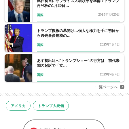
就任初日にサプライズ大統領令を準備？トランプ
分析や、安全保障政策などをフィールドワー
再登板の1月20日…
クにしている。
2025年1月20日
国際
トランプ復権の幕開け…強大な権力を手に初日か
ら過去最多規模の…
2025年1月1日
国際
あす初出廷へ“トランプショー”の行方は 前代未
聞の起訴で「支…
2023年4月4日
国際
一覧ページへ
アメリカ
トランプ大統領