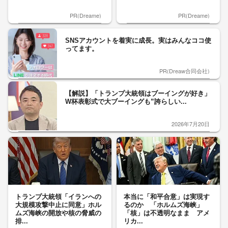
PR(Dreame)
PR(Dreame)
SNSアカウントを着実に成長。実はみんなココ使
ってます。
PR(Dreaw合同会社)
【解説】「トランプ大統領はブーイングが好き」
W杯表彰式で大ブーイングも”誇らしい...
2026年7月20日
トランプ大統領「イランへの
本当に「和平合意」は実現す
大規模攻撃中止に同意」ホル
るのか 「ホルムズ海峡」
ムズ海峡の開放や核の脅威の
「核」は不透明なまま アメ
排...
リカ...