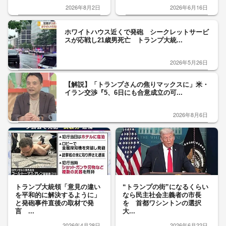
2026年8月2日
2026年6月16日
ホワイトハウス近くで発砲 シークレットサービ
スが応戦し21歳男死亡 トランプ大統...
2026年5月26日
【解説】「トランプさんの焦りマックスに」米・
イラン交渉『5、6日にも合意成立の可...
2026年8月6日
トランプ大統領「意見の違い
“トランプの街”になるくらい
を平和的に解決するように」
なら民主社会主義者の市長
と発砲事件直後の取材で発
を 首都ワシントンの選択
言 ...
大...
2026年4月28日
2026年6月22日