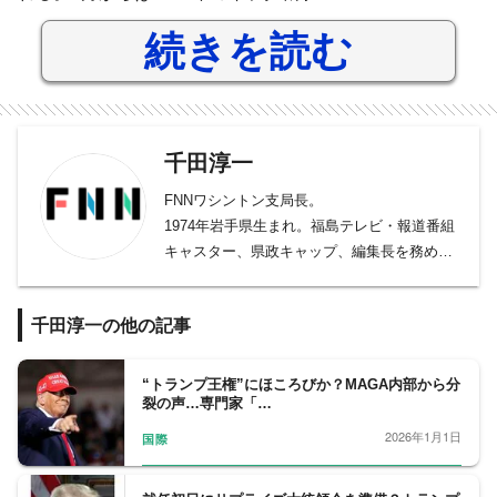
続きを読む
千田淳一
FNNワシントン支局長。
1974年岩手県生まれ。福島テレビ・報道番組
キャスター、県政キャップ、編集長を務め
た。東日本大震災の発災後には、福島第一原
発事故の現地取材・報道を指揮する。
千田淳一の他の記事
フジテレビ入社後には熊本地震を現地取材し
たほか、報道局政治部への配属以降は、菅官
房長官担当を始め、首相官邸、自民党担当、
“トランプ王権”にほころびか？MAGA内部から分
裂の声…専門家「…
野党キャップなどを担当する。
記者歴は25年。2022年からワシントン支局
2026年1月1日
国際
長。現在は2024年米国大統領選挙に向けた取
材や、中国の影響力が強まる国際社会情勢の