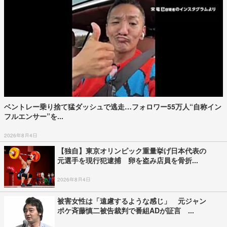
ベントレー乗り捨て猛ダッシュで逃走…フォロワー55万人“自称イン
フルエンサー”を...
2026年8月4日
【独自】東京オリンピック重量挙げ日本代表の
元選手を現行犯逮捕 卵を盗み店員を骨折...
2026年8月4日
被害女性は「遠慮するような感じ」 元ジャン
ポケ斉藤慎二被告裁判で番組ADが証言 ...