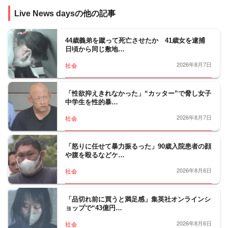
事件、事故、裁判から、医療、年金、運輸･
Live News daysの他の記事
交通･国土、教育、科学、宇宙、災害・防災
など、幅広い分野をフォロー。天皇陛下など
皇室の動向、都政から首都圏自治体の行政も
44歳義弟を蹴って死亡させたか 41歳女を逮捕
日頃から同じ敷地…
担当。社会問題、調査報道については、分野
の垣根を越えて取材に取り組んでいます。
2026年8月7日
社会
「性欲抑えきれなかった」“カッター”で脅し女子
中学生を性的暴…
2026年8月7日
社会
「怒りに任せて暴力振るった」90歳入院患者の顔
や腹を殴るなどケ…
2026年8月6日
社会
「品切れ前に買うと満足感」集英社オンラインシ
ョップで“43億円…
2026年8月6日
社会