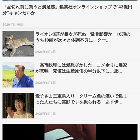
「品切れ前に買うと満足感」集英社オンラインショップで“43億円
分”キャンセルか ...
2026年8月6日
ライオン3頭が相次ぎ死ぬ 猛暑影響か 18頭の
うち10頭が次々と体調不良に クー...
2026年8月3日
「高市総理には愛想尽かした」コメ余りに農家
が悲鳴 売値は生産原価の半分以下に…肥...
2026年8月5日
愛子さま三重県入り クリーム色の装いで集ま
った人たちに笑顔で手を振られる あす伊...
2026年8月1日