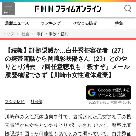
検索
最新ニュース
ランキング
そなえる防災
特集
トップ
社会
事件・事故・裁判
【続報】証拠隠滅か…白井秀征容疑者（27）
の携帯電話から岡﨑彩咲陽さん（20）とのや
りとり消去 7回任意聴取も「殺すぞ」メール
履歴確認できず【川崎市女性遺体遺棄】
フジテレビ
社会部
2025年5月8日 木曜 午後0:10
川崎市の女性死体遺棄事件で、逮捕された元交際相手の携
帯電話から女性とのやりとりが消去されていて、警察は証
拠隠滅を図った可能性もあるとみて調べている。白井秀征