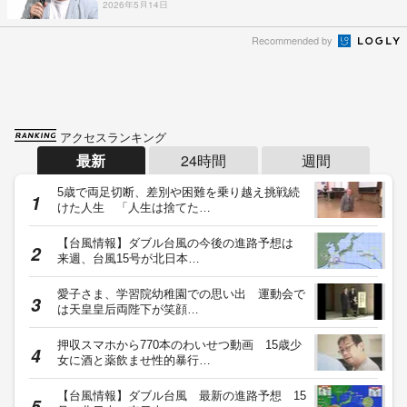
2026年5月14日
Recommended by
アクセスランキング
最新
24時間
週間
5歳で両足切断、差別や困難を乗り越え挑戦続
けた人生 「人生は捨てた…
【台風情報】ダブル台風の今後の進路予想は
来週、台風15号が北日本…
愛子さま、学習院幼稚園での思い出 運動会で
は天皇皇后両陛下が笑顔…
押収スマホから770本のわいせつ動画 15歳少
女に酒と薬飲ませ性的暴行…
【台風情報】ダブル台風 最新の進路予想 15