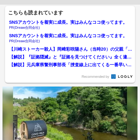
こちらも読まれています
SNSアカウントを着実に成長。実はみんなココ使ってます。
PR(Dreaw合同会社)
SNSアカウントを着実に成長。実はみんなココ使ってます。
PR(Dreaw合同会社)
【川崎ストーカー殺人】岡﨑彩咲陽さん（当時20）の父親「ま
だ受け入れられない」 ...
【解説】『証拠隠滅』と『証拠を見つけてください』全く違う
やり方をしている...京...
【解説】元兵庫県警刑事部長「捜査線上に出てくる一番早い家
族が容疑者だった」 神戸...
Recommended by