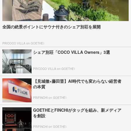
全国の絶景ポイントにサウナ付きのシェア別荘を展開
PR(COCO VILLA on GOETHE)
シェア別荘「COCO VILLA Owners」3選
PR(COCO VILLA on GOETHE)
【見城徹×藤田晋】AI時代でも変わらない経営者
の本質
PR(FINCHI on GOETHE)
GOETHEとFINCHIがタッグを組み、新メディア
を創設
PR(FINCHI on GOETHE)