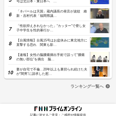
号は北日本・東日本へ …
「ネパールは天国」蔵内議長の発言が波紋 維
新・吉村代表「福岡県議…
「性欲抑えきれなかった」“カッター”で脅し女
子中学生を性的暴行か…
【台風情報】台風15号はお盆休みに東北地方に
直撃する恐れ 関東も影…
【速報】女性の脳腫瘍摘出手術で誤って“腫瘍
の無い部位”を摘出 脳…
妻が自宅で不倫…20年以上も裏切られ続けた夫
が“間男”に請求した慰…
ランキング一覧へ
記事に対するご意見・ご感想や情報提供