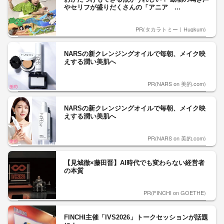
やセリフが盛りだくさんの「アニア ...
PR(タカラトミー｜Hugkum)
NARSの新クレンジングオイルで毎朝、メイク映
えする潤い美肌へ
PR(NARS on 美的.com)
NARSの新クレンジングオイルで毎朝、メイク映
えする潤い美肌へ
PR(NARS on 美的.com)
【見城徹×藤田晋】AI時代でも変わらない経営者
の本質
PR(FINCHI on GOETHE)
FINCHI主催「IVS2026」トークセッションが話題