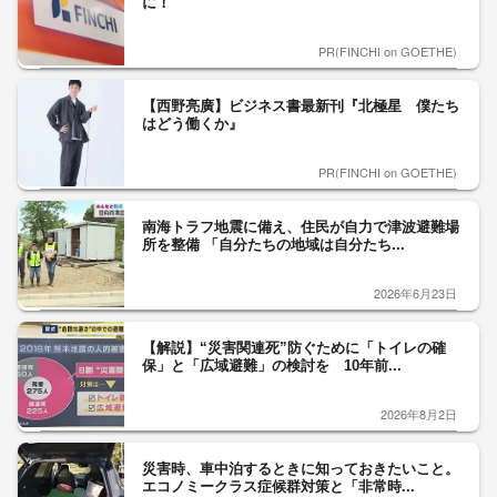
に！
PR(FINCHI on GOETHE)
【西野亮廣】ビジネス書最新刊『北極星 僕たち
はどう働くか』
PR(FINCHI on GOETHE)
南海トラフ地震に備え、住民が自力で津波避難場
所を整備 「自分たちの地域は自分たち...
2026年6月23日
【解説】“災害関連死”防ぐために「トイレの確
保」と「広域避難」の検討を 10年前...
2026年8月2日
災害時、車中泊するときに知っておきたいこと。
エコノミークラス症候群対策と「非常時...