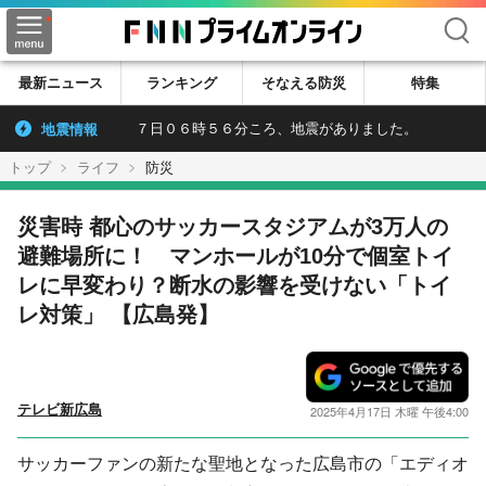
検索
最新ニュース
ランキング
そなえる防災
特集
地震情報
７日０６時５６分ころ、地震がありました。
トップ
ライフ
防災
災害時 都心のサッカースタジアムが3万人の
避難場所に！ マンホールが10分で個室トイ
レに早変わり？断水の影響を受けない「トイ
レ対策」 【広島発】
テレビ新広島
2025年4月17日 木曜 午後4:00
サッカーファンの新たな聖地となった広島市の「エディオ