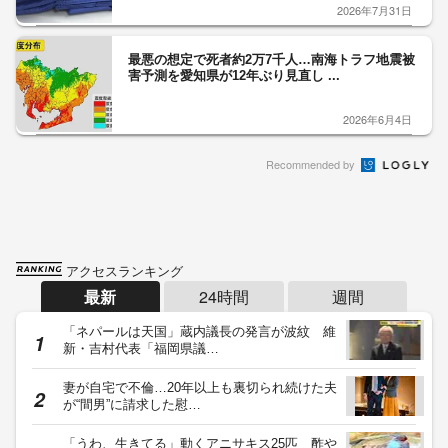
2026年7月31日
最悪の想定で死者約2万7千人…南海トラフ地震被
害予測を愛知県が12年ぶり見直し ...
2026年6月4日
Recommended by
アクセスランキング
最新
24時間
週間
「ネパールは天国」蔵内議長の発言が波紋 維
新・吉村代表「福岡県議…
妻が自宅で不倫…20年以上も裏切られ続けた夫
が“間男”に請求した慰…
「うわ、生きてる」動くアニサキス25匹 酢や