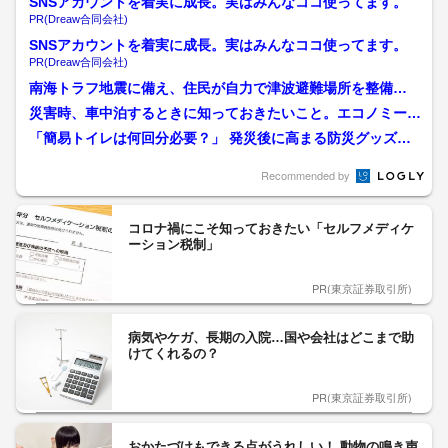
SNSアカウントを着実に成長。実はみんなココ使ってます。
PR(Dreaw合同会社)
SNSアカウントを着実に成長。実はみんなココ使ってます。
PR(Dreaw合同会社)
南海トラフ地震に備え、住民が自力で津波避難場所を整備
「自分たちの地域は自分たち...
災害時、車中泊するときに知っておきたいこと。エコノミーク
ラス症候群対策と「非常時...
「簡易トイレは何回分必要？」 発災後に高まる防災グッズ需
要 島根・鳥取地震をきっ...
Recommended by
コロナ禍にこそ知っておきたい「セルフメディケ
ーション税制」
PR(東京証券取引所)
病気やケガ、長期の入院…国や会社はどこまで助
けてくれるの？
PR(東京証券取引所)
おかたづけもできる点がうれしい！ 動物の鳴き声