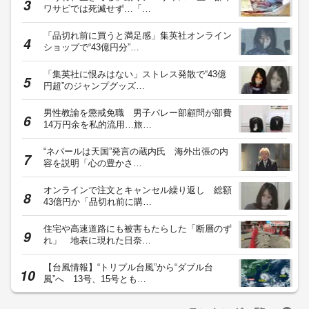
ワサビでは死滅せず…「…
「品切れ前に買うと満足感」集英社オンライン
ショップで“43億円分”…
「集英社に恨みはない」ストレス発散で“43億
円超”のジャンプグッズ…
男性教諭を懲戒免職 男子バレー部顧問が部費
14万円余を私的流用…旅…
“ネパールは天国”発言の蔵内氏 海外出張の内
容を説明「心の豊かさ…
オンラインで注文とキャンセル繰り返し 総額
43億円か「品切れ前に購…
住宅や高速道路にも被害もたらした「断層のず
れ」 地表に現れた日奈…
【台風情報】“トリプル台風”から“ダブル台
風”へ 13号、15号とも…