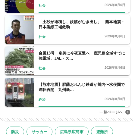
2026年8月6日
社会
「土砂が堆積し、鉄筋がむき出し」 熊本地震・
日本製紙工場救助…
2026年8月6日
社会
台風13号 奄美に今夜直撃へ 鹿児島全域すでに
強風域、JAL・ス…
2026年8月6日
社会
【熊本地震】肥薩おれんじ鉄道が川内〜水俣間で
運転再開 九州新…
2026年8月5日
経済
一覧ページへ
防災
サッカー
広島県広島市
避難所