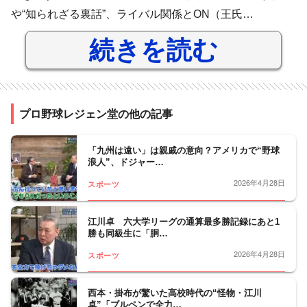
や“知られざる裏話”、ライバル関係とON（王氏…
続きを読む
プロ野球レジェン堂の他の記事
「九州は遠い」は親戚の意向？アメリカで“野球
浪人”、ドジャー…
2026年4月28日
スポーツ
江川卓 六大学リーグの通算最多勝記録にあと1
勝も同級生に「胴…
2026年4月28日
スポーツ
西本・掛布が驚いた高校時代の“怪物・江川
卓”「ブルペンで全力…