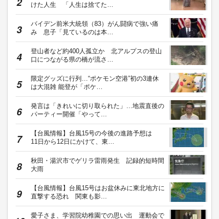
けた人生 「人生は捨てた…
バイデン前米大統領（83）がん闘病で強い痛
み 息子「見ているのは本…
登山者など約400人孤立か 北アルプスの登山
口につながる県の橋が流さ…
限定グッズに行列…“ポケモン空港”初の3連休
は大混雑 能登が「ポケ…
発言は「きれいに切り取られた」…地震直後の
パーティー開催「やって…
【台風情報】台風15号の今後の進路予想は
11日から12日にかけて、東…
秋田・湯沢市でゲリラ雷雨発生 記録的短時間
大雨
【台風情報】台風15号はお盆休みに東北地方に
直撃する恐れ 関東も影…
愛子さま、学習院幼稚園での思い出 運動会で