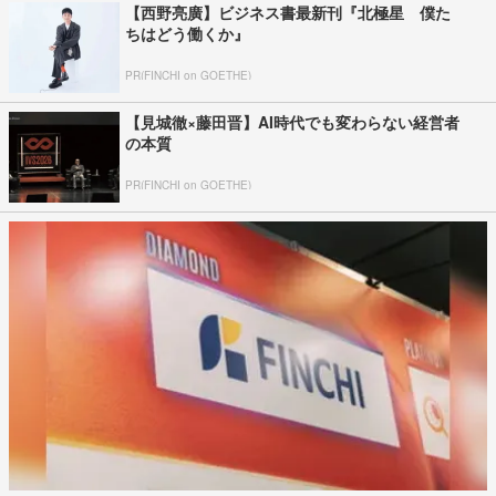
【西野亮廣】ビジネス書最新刊『北極星 僕た
ちはどう働くか』
PR(FINCHI on GOETHE)
【見城徹×藤田晋】AI時代でも変わらない経営者
の本質
PR(FINCHI on GOETHE)