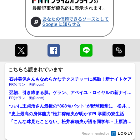
こちらも読まれています
石井美保さんもなめらかなテクスチャーに感動！新ナイトケア
PR(ゲラン｜美的.com)
翌朝、引き締まる肌。ゲラン、アベイユ・ロイヤルの新ナイト
ケア
PR(ゲラン｜美的.com)
ついに王貞治さん最後の“868号バット”が野球殿堂に 松井秀
喜が肖像に選んだ写真...
“史上最高の身体能力”松井稼頭央が明かすPL学園の寮生活と
「1年生ルール」 見抜...
「こんな球見たことない」松井稼頭央が語る同学年・上原浩治
との対戦 日本球界復帰は...
Recommended by