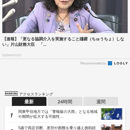
【速報】「更なる協調介入を実施すること躊躇（ちゅうちょ）しな
い」片山財務大臣 「...
2026年8月3日
Recommended by
アクセスランキング
最新
24時間
週間
関東甲信地方では「警報級の大雨」となる地域
や期間が拡大する可能性…
5歳で両足切断、差別や困難を乗り越え挑戦続