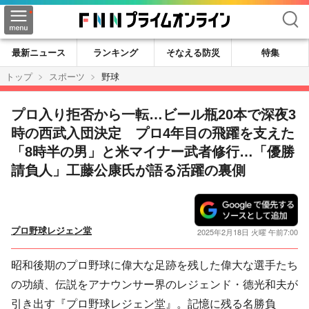
検索
最新ニュース
ランキング
そなえる防災
特集
トップ
スポーツ
野球
プロ入り拒否から一転…ビール瓶20本で深夜3
時の西武入団決定 プロ4年目の飛躍を支えた
「8時半の男」と米マイナー武者修行…「優勝
請負人」工藤公康氏が語る活躍の裏側
プロ野球レジェン堂
2025年2月18日 火曜 午前7:00
昭和後期のプロ野球に偉大な足跡を残した偉大な選手たち
の功績、伝説をアナウンサー界のレジェンド・德光和夫が
引き出す『プロ野球レジェン堂』。記憶に残る名勝負