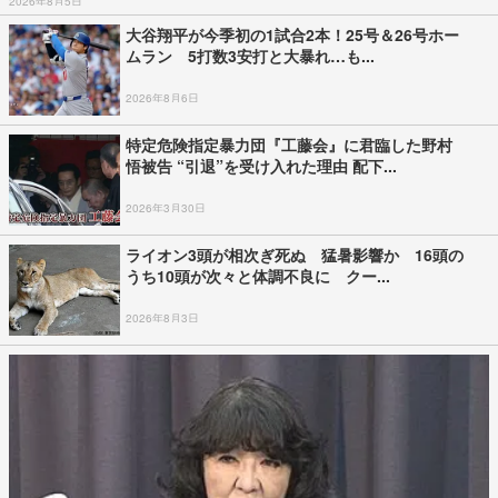
2026年8月5日
大谷翔平が今季初の1試合2本！25号＆26号ホー
ムラン 5打数3安打と大暴れ…も...
2026年8月6日
特定危険指定暴力団『工藤会』に君臨した野村
悟被告 “引退”を受け入れた理由 配下...
2026年3月30日
ライオン3頭が相次ぎ死ぬ 猛暑影響か 16頭の
うち10頭が次々と体調不良に クー...
2026年8月3日