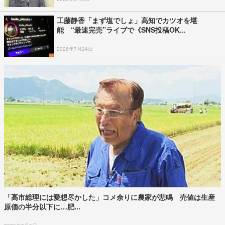
工藤静香「まず塩でしょ」高知でカツオを堪
能 “最速完売”ライブで《SNS投稿OK...
2026年7月24日
「高市総理には愛想尽かした」コメ余りに農家が悲鳴 売値は生産
原価の半分以下に…肥...