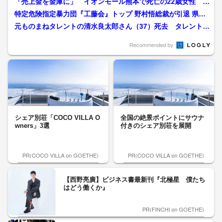
「売上金を金庫に」 イオンモール熊本で死亡の22歳女性 勤
務店運営会社の指示受け...
特定危険指定暴力団『工藤会』トップ 野村悟総裁が引退 県公
安委員会が公示 工藤会...
元ものまねタレントの清水良太郎さん（37）死去 タレント・
清水アキラさんの息子
Recommended by
シェア別荘「COCO VILLA O
全国の絶景ポイントにサウナ
wners」3選
付きのシェア別荘を展開
PR(COCO VILLA on GOETHE)
PR(COCO VILLA on GOETHE)
【西野亮廣】ビジネス書最新刊『北極星 僕たち
はどう働くか』
PR(FINCHI on GOETHE)