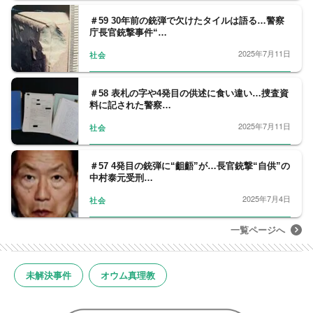
＃59 30年前の銃弾で欠けたタイルは語る…警察
庁長官銃撃事件“…
2025年7月11日
社会
＃58 表札の字や4発目の供述に食い違い…捜査資
料に記された警察…
2025年7月11日
社会
＃57 4発目の銃弾に“齟齬”が…長官銃撃“自供”の
中村泰元受刑…
2025年7月4日
社会
一覧ページへ
未解決事件
オウム真理教