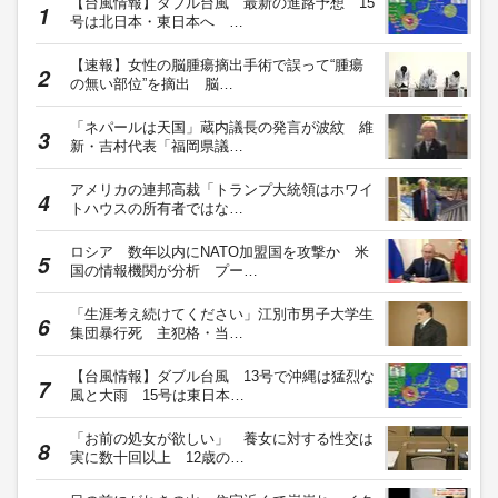
【台風情報】ダブル台風 最新の進路予想 15
号は北日本・東日本へ …
【速報】女性の脳腫瘍摘出手術で誤って“腫瘍
の無い部位”を摘出 脳…
「ネパールは天国」蔵内議長の発言が波紋 維
新・吉村代表「福岡県議…
アメリカの連邦高裁「トランプ大統領はホワイ
トハウスの所有者ではな…
ロシア 数年以内にNATO加盟国を攻撃か 米
国の情報機関が分析 プー…
「生涯考え続けてください」江別市男子大学生
集団暴行死 主犯格・当…
【台風情報】ダブル台風 13号で沖縄は猛烈な
風と大雨 15号は東日本…
「お前の処女が欲しい」 養女に対する性交は
実に数十回以上 12歳の…