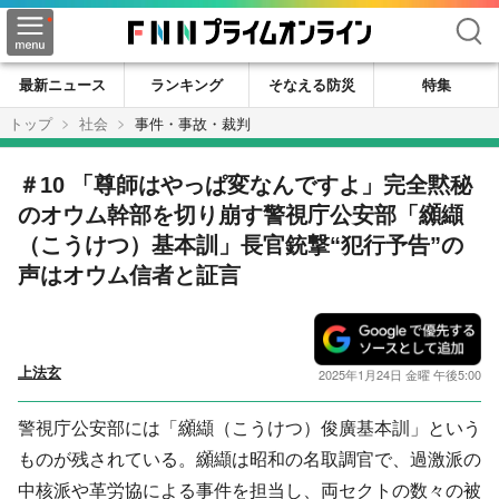
検索
最新ニュース
ランキング
そなえる防災
特集
トップ
社会
事件・事故・裁判
＃10 「尊師はやっぱ変なんですよ」完全黙秘
のオウム幹部を切り崩す警視庁公安部「纐纈
（こうけつ）基本訓」長官銃撃“犯行予告”の
声はオウム信者と証言
上法玄
2025年1月24日 金曜 午後5:00
警視庁公安部には「纐纈（こうけつ）俊廣基本訓」という
ものが残されている。纐纈は昭和の名取調官で、過激派の
中核派や革労協による事件を担当し、両セクトの数々の被