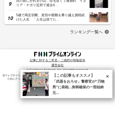
目の前にがれきの山…住宅近くで崖崩れ イタ
リア・ナポリ近郊で過去4…
5歳で両足切断、差別や困難を乗り越え挑戦続
けた人生 「人生は捨てた…
ランキング一覧へ
記事に対するご意見・ご感想や情報提供
運営会社
© Fuji News Network, Inc. All rights reserved.
×
【この記事もオススメ】
当ウェブサイトでは、ユーザのニーズ・興味・関⼼に合致したコンテンツや広告配信を提供する
ためにクッキーを使⽤しています。詳細は、
プライバシーポリシー
をご確認ください。
「武器をおろせ」警察官が“刃物
男”に発砲...身柄確保の一部始終
元...