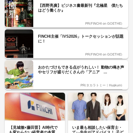
【西野亮廣】ビジネス書最新刊『北極星 僕たち
はどう働くか』
PR(FINCHI on GOETHE)
FINCHI主催「IVS2026」トークセッションが話題
に！
PR(FINCHI on GOETHE)
おかたづけもできる点がうれしい！ 動物の鳴き声
やセリフが盛りだくさんの「アニア ...
PR(タカラトミー｜Hugkum)
【見城徹×藤田晋】AI時代で
いま最も相談したい保育士・
も変わらない経営者の本質
てぃ先生がアドバイス！ 子ど