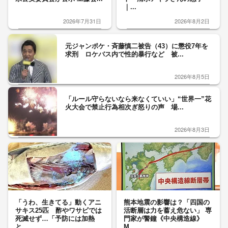
｜...
2026年7月31日
2026年8月2日
元ジャンポケ・斉藤慎二被告（43）に懲役7年を
求刑 ロケバス内で性的暴行など 被...
2026年8月5日
「ルール守らないなら来なくていい」“世界一”花
火大会で禁止行為相次ぎ怒りの声 場...
2026年8月3日
「うわ、生きてる」動くアニ
熊本地震の影響は？「四国の
サキス25匹 酢やワサビでは
活断層は力を蓄え危ない」 専
死滅せず…「予防には加熱
門家が警鐘《中央構造線》
と...
M...