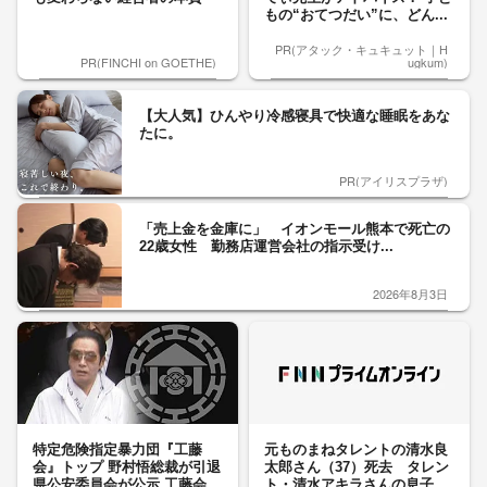
もの“おてつだい”に、どん...
PR(アタック・キュキュット｜H
PR(FINCHI on GOETHE)
ugkum)
【大人気】ひんやり冷感寝具で快適な睡眠をあな
たに。
PR(アイリスプラザ)
「売上金を金庫に」 イオンモール熊本で死亡の
22歳女性 勤務店運営会社の指示受け...
2026年8月3日
特定危険指定暴力団『工藤
元ものまねタレントの清水良
会』トップ 野村悟総裁が引退
太郎さん（37）死去 タレン
県公安委員会が公示 工藤会...
ト・清水アキラさんの息子