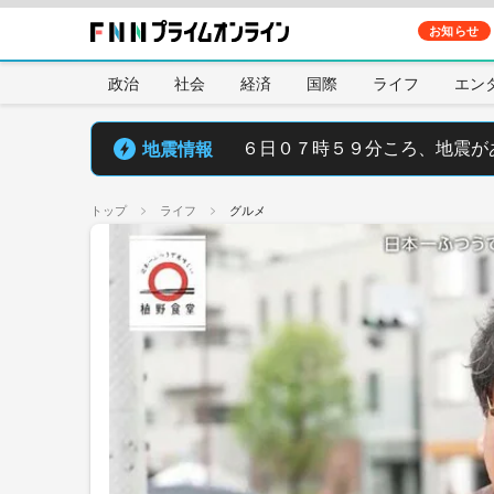
お知らせ
政治
社会
経済
国際
ライフ
エン
地震情報
６日０７時５９分ころ、地震が
トップ
ライフ
グルメ