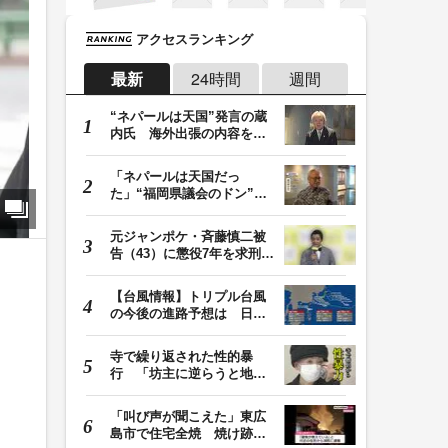
アクセスランキング
最新
24時間
週間
“ネパールは天国”発言の蔵
内氏 海外出張の内容を説
明「心の豊かさ…
「ネパールは天国だっ
た」“福岡県議会のドン”蔵
内議長が発言 金銭…
元ジャンポケ・斉藤慎二被
告（43）に懲役7年を求刑
ロケバス内で性的…
【台風情報】トリプル台風
の今後の進路予想は 日本
周辺に13号・14号…
寺で繰り返された性的暴
行 「坊主に逆らうと地獄
に落ちる」と脅され…
「叫び声が聞こえた」東広
島市で住宅全焼 焼け跡か