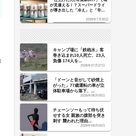
が見違える！？スーパードライ
が導き出した「冷え」と「辛
口」のおいしい関係 青く変化
2026年7月30日
した「辛口カーブ」が飲み頃の
サイン！
キャンプ場に「鉄砲水」客
巻き込まれ10人死亡、23人
負傷 174人を...
都
2026年07月27日
「ドーンと音がして砂煙上
がった」77歳運転の車が立
体駐車場から落下、...
2026年08月05日
チェーンソーもって待ち伏
せする女 親族の腹部を突き
刺す 襲われた理由...
2026年08月03日