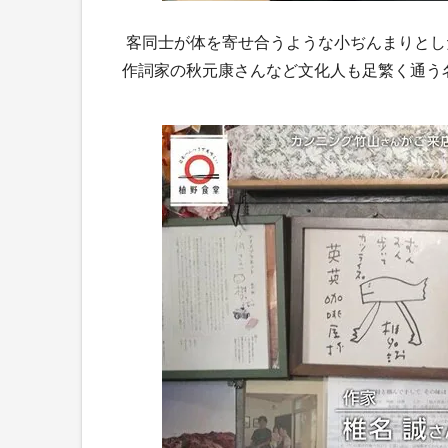
客同士が体を寄せ合うような小ぢんまりとし
作詞家の秋元康さんなど文化人も足繁く通う