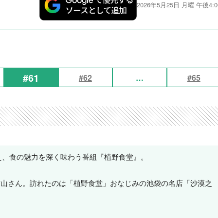
2026年5月25日 月曜 午後4:0
#61
#62
…
#65
迎え、食の魅力を深く味わう番組『植野食堂』。
竹山さん。訪れたのは「植野食堂」おなじみの池袋の名店「沙漠之