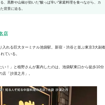
る、黒酢や山椒が効いた“酸っぱ辛い”家庭料理を食べながら、カ
った背景に迫る。
名店
り入れる巨大ターミナル池袋駅。新宿・渋谷と並ぶ東京3大副
られている。
たい！」と植野さんが案内したのは、池袋駅東口から徒歩10分
の店「沙漠之月」。