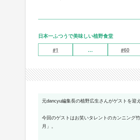
日本一ふつうで美味しい植野食堂
#1
…
#60
元dancyu編集長の植野広生さんがゲストを
今回のゲストはお笑いタレントのカンニング
月」。