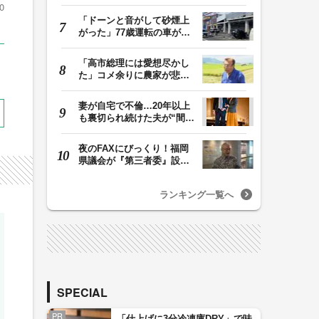
ら３人の遺体 １…
0
「ドーンと音がして砂煙上
がった」77歳運転の車が立
体駐車場から落下…
「高市総理には愛想尽かし
た」コメ余りに農家が悲
鳴 売値は生産原価…
妻が自宅で不倫…20年以上
も裏切られ続けた夫が“間
男”に請求した慰…
夜のFAXにびっくり！福岡
県議会が『第三者委』設置
に一転 ‟天国”の…
ランキング一覧へ
SPECIAL
PR
「仕上げに3分冷凍庫DRY」で味