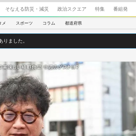
そなえる防災・減災
政治スクエア
特集
番組発
タメ
スポーツ
コラム
都道府県
ありました。