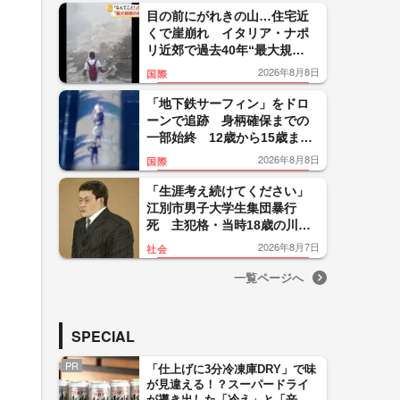
目の前にがれきの山…住宅近
くで崖崩れ イタリア・ナポ
リ近郊で過去40年“最大規
模”地震 26人負傷300人避難
2026年8月8日
国際
「地下鉄サーフィン」をドロ
ーンで追跡 身柄確保までの
一部始終 12歳から15歳まで
の少年5人を逮捕 ニューヨー
2026年8月8日
国際
ク
「生涯考え続けてください」
江別市男子大学生集団暴行
死 主犯格・当時18歳の川口
侑斗被告に無期懲役の判決
2026年8月7日
社会
「理不尽以外の何ものでもな
い」
一覧ページへ
SPECIAL
PR
「仕上げに3分冷凍庫DRY」で味
が見違える！？スーパードライ
が導き出した「冷え」と「辛