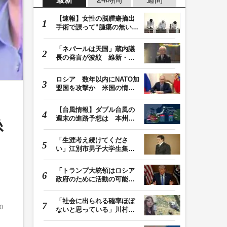
【速報】女性の脳腫瘍摘出
手術で誤って“腫瘍の無い部
位”を摘出 脳…
「ネパールは天国」蔵内議
長の発言が波紋 維新・吉
村代表「福岡県議…
ロシア 数年以内にNATO加
盟国を攻撃か 米国の情報
機関が分析 プー…
【台風情報】ダブル台風の
週末の進路予想は 本州は
糸
土曜晴れも日曜は…
「生涯考え続けてくださ
い」江別市男子大学生集団
暴行死 主犯格・当…
「トランプ大統領はロシア
政府のために活動の可能
性」FBIは現職大統領…
「社会に出られる確率ほぼ
0
ないと思っている」川村葉
音被告に無期懲役…