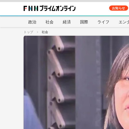
お知らせ
政治
社会
経済
国際
ライフ
エン
トップ
社会