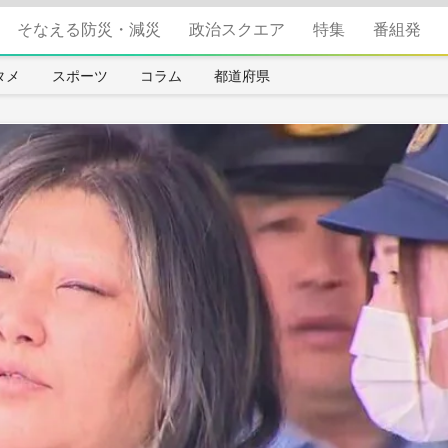
そなえる防災・減災
政治スクエア
特集
番組発
タメ
スポーツ
コラム
都道府県