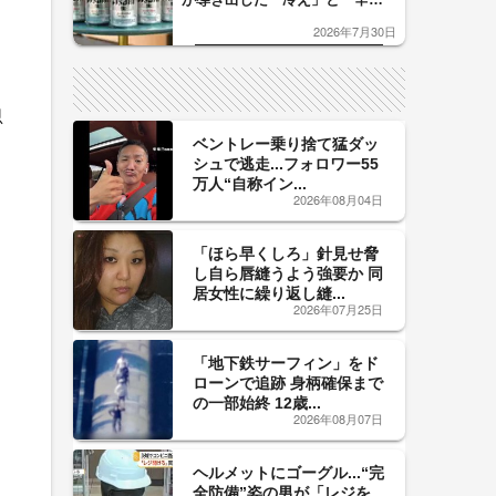
口」のおいしい関係 青く変化
2026年7月30日
した「辛口カーブ」が飲み頃の
サイン！
思
ベントレー乗り捨て猛ダッ
シュで逃走...フォロワー55
万人“自称イン...
2026年08月04日
「ほら早くしろ」針見せ脅
し自ら唇縫うよう強要か 同
居女性に繰り返し縫...
2026年07月25日
「地下鉄サーフィン」をド
ローンで追跡 身柄確保まで
の一部始終 12歳...
2026年08月07日
ヘルメットにゴーグル...“完
全防備”姿の男が「レジを