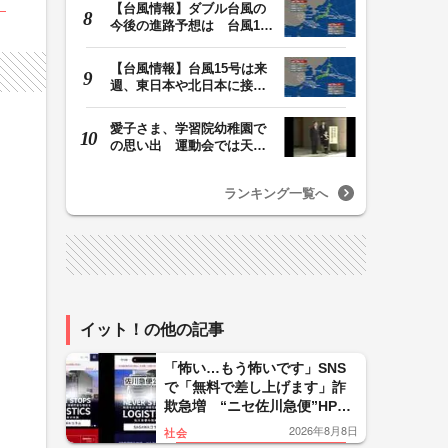
【台風情報】ダブル台風の
今後の進路予想は 台風13
号は9日（日）午後…
【台風情報】台風15号は来
週、東日本や北日本に接近
か お盆期間中の…
愛子さま、学習院幼稚園で
の思い出 運動会では天皇
皇后両陛下が笑顔…
ランキング一覧へ
イット！の他の記事
「怖い…もう怖いです」SNS
で「無料で差し上げます」詐
欺急増 “ニセ佐川急便”HPに
誘導、個人情報要求 佐川急
2026年8月8日
社会
便「断じて許されない」怒り