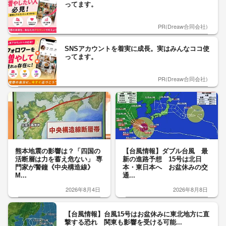
ってます。
PR(Dreaw合同会社)
SNSアカウントを着実に成長。実はみんなココ使
ってます。
PR(Dreaw合同会社)
熊本地震の影響は？「四国の
【台風情報】ダブル台風 最
活断層は力を蓄え危ない」 専
新の進路予想 15号は北日
門家が警鐘《中央構造線》
本・東日本へ お盆休みの交
M...
通...
2026年8月4日
2026年8月8日
【台風情報】台風15号はお盆休みに東北地方に直
撃する恐れ 関東も影響を受ける可能...