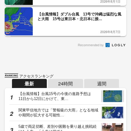
2026年8月1日
【台風情報】ダブル台風 13号で沖縄は猛烈な風
と大雨 15号は東日本・北日本に接...
2026年8月7日
Recommended by
アクセスランキング
最新
24時間
週間
【台風情報】台風15号の今後の進路予想は
11日から12日にかけて、東…
関東甲信地方では「警報級の大雨」となる地域
や期間が拡大する可能性…
5歳で両足切断、差別や困難を乗り越え挑戦続