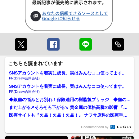
こちらも読まれています
SNSアカウントを着実に成長。実はみんなココ使ってます。
PR(Dreaw合同会社)
SNSアカウントを着実に成長。実はみんなココ使ってます。
PR(Dreaw合同会社)
◆銀歯の悩みとお別れ！保険適用の樹脂製ブリッジ ◆歯の詰
め物の水銀リスクとメタル...
まだ上がる↗そろそろ下がる↘ 貴金属の価格高騰の影響 『儲
かる人』の裏に『困る人...
医療サイトも『欠品！欠品！欠品！』 ナフサ原料の医療手袋
など入荷なく 歯科治療も...
Recommended by