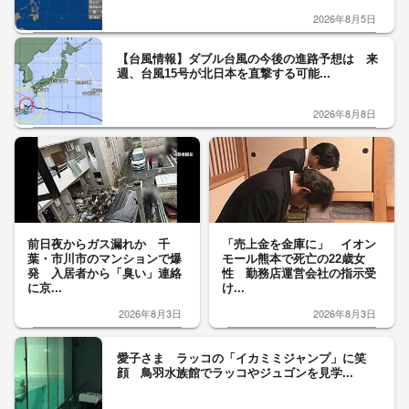
2026年8月5日
【台風情報】ダブル台風の今後の進路予想は 来
週、台風15号が北日本を直撃する可能...
2026年8月8日
前日夜からガス漏れか 千
「売上金を金庫に」 イオン
葉・市川市のマンションで爆
モール熊本で死亡の22歳女
発 入居者から「臭い」連絡
性 勤務店運営会社の指示受
に京...
け...
2026年8月3日
2026年8月3日
愛子さま ラッコの「イカミミジャンプ」に笑
顔 鳥羽水族館でラッコやジュゴンを見学...