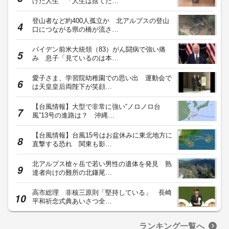
けた人生 「人生は捨てた…
登山者など約400人孤立か 北アルプスの登山
口につながる県の橋が流さ…
バイデン前米大統領（83）がん闘病で強い痛
み 息子「見ているのは本…
愛子さま、学習院幼稚園での思い出 運動会で
は天皇皇后両陛下が笑顔…
【台風情報】大型で非常に強い“ノロノロ台
風”13号の進路は？ 沖縄…
【台風情報】台風15号はお盆休みに東北地方に
直撃する恐れ 関東も影…
北アルプス槍ヶ岳で若い男性の遺体を発見 熟
達者向けの難所の北鎌尾…
高市総理 非核三原則「堅持している」 長崎
平和祈念式典あいさつ全…
ランキング一覧へ