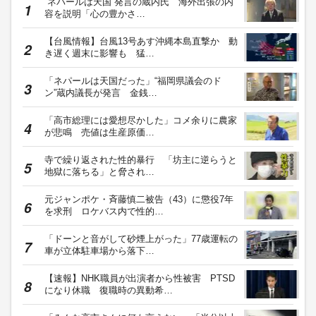
“ネパールは天国”発言の蔵内氏 海外出張の内
容を説明「心の豊かさ…
【台風情報】台風13号あす沖縄本島直撃か 動
き遅く週末に影響も 猛…
「ネパールは天国だった」“福岡県議会のド
ン”蔵内議長が発言 金銭…
「高市総理には愛想尽かした」コメ余りに農家
が悲鳴 売値は生産原価…
寺で繰り返された性的暴行 「坊主に逆らうと
地獄に落ちる」と脅され…
元ジャンポケ・斉藤慎二被告（43）に懲役7年
を求刑 ロケバス内で性的…
「ドーンと音がして砂煙上がった」77歳運転の
車が立体駐車場から落下…
【速報】NHK職員が出演者から性被害 PTSD
になり休職 復職時の異動希…