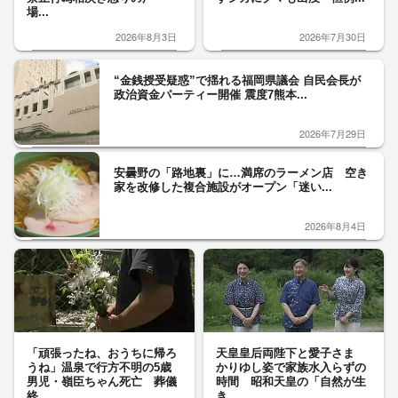
場...
2026年8月3日
2026年7月30日
“金銭授受疑惑”で揺れる福岡県議会 自民会長が
政治資金パーティー開催 震度7熊本...
2026年7月29日
安曇野の「路地裏」に…満席のラーメン店 空き
家を改修した複合施設がオープン「迷い...
2026年8月4日
「頑張ったね、おうちに帰ろ
天皇皇后両陛下と愛子さま
うね」温泉で行方不明の5歳
かりゆし姿で家族水入らずの
男児・嶺臣ちゃん死亡 葬儀
時間 昭和天皇の「自然が生
終...
き...