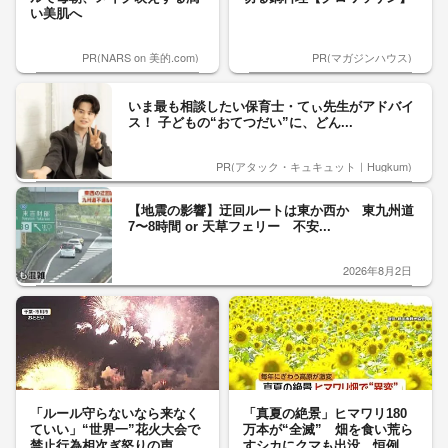
い美肌へ
PR(NARS on 美的.com)
PR(マガジンハウス)
いま最も相談したい保育士・てぃ先生がアドバイ
ス！ 子どもの“おてつだい”に、どん...
PR(アタック・キュキュット｜Hugkum)
【地震の影響】迂回ルートは東か西か 東九州道
7〜8時間 or 天草フェリー 不安...
2026年8月2日
「ルール守らないなら来なく
「真夏の絶景」ヒマワリ180
ていい」“世界一”花火大会で
万本が“全滅” 畑を食い荒ら
禁止行為相次ぎ怒りの声
すシカにクマも出没 恒例...