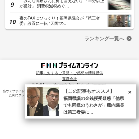
「みんな高市さんに何も言えない」「半分以上
が反対」 消費税減税めぐ…
夜のFAXにびっくり！福岡県議会が『第三者
委』設置に一転 ‟天国”の…
ランキング一覧へ
記事に対するご意見・ご感想や情報提供
運営会社
© Fuji News Network, Inc. All rights reserved.
×
【この記事もオススメ】
当ウェブサイトでは、ユーザのニーズ・興味・関⼼に合致したコンテンツや広告配信を提供する
ためにクッキーを使⽤しています。詳細は、
プライバシーポリシー
をご確認ください。
福岡県議の金銭授受疑惑「他県
でも同様のうわさが」蔵内議長
は第三者委に...