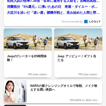
初回入試の倍率7.36倍「世界に通用する人材を」宮崎西高校附
属中学校 誕生の記録...
消費税分「5%還元」に沸いたあの日 寿屋・ダイエー・ボン
ベルタ…不況に挑んだ小売...
大淀川を泳いだ「迷い鹿」捕獲作戦と、歪み始めた人間と野生
動物との境界線【榎木田朱...
Recommended by
Jeepの7シーターを85時間体
Jeep アソビュー！ギフト当
験！
たる
PR(Jeep Japan)
PR(Jeep Japan)
NARSの新クレンジングオイルで毎朝、メイク映
えする潤い美肌へ
PR(NARS on 美的.com)