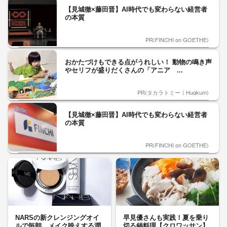
【見城徹×藤田晋】AI時代でも変わらない経営者
の本質
PR(FINCHI on GOETHE)
おかたづけもできる点がうれしい！ 動物の鳴き声
やセリフが盛りだくさんの「アニア ...
PR(タカラトミー｜Hugkum)
【見城徹×藤田晋】AI時代でも変わらない経営者
の本質
PR(FINCHI on GOETHE)
NARSの新クレンジングオイ
早見優さんも実践！夏を乗り
ルで毎朝、メイク映えする潤
切る鍋料理【クロワッサン】