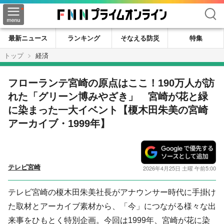
検索
最新ニュース
ランキング
そなえる防災
特集
トップ
経済
フローランテ宮崎の原点はここ！190万人が訪
れた「グリーン博みやざき」 宮崎が花と緑
に染まった一大イベント【榎木田朱美の宮崎
アーカイブ・1999年】
テレビ宮崎
2026年4月25日 土曜 午前5:00
テレビ宮崎の榎木田朱美社長がアナウンサー時代に手掛け
た取材とアーカイブ素材から、「今」につながる様々な出
来事をひもとく特別企画。今回は1999年、宮崎が花に染