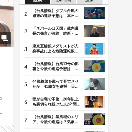
【台風情報】ダブル台風の
週末の進路予想は 本州は
土曜晴れも日曜は…
「ネパールは天国」蔵内議
長の発言が波紋 維新・吉
村代表「福岡県議…
東京五輪銀メダリストが人
身事故による危険運転致傷
罪で起訴 本多灯…
【台風情報】台風13号の影
響と今後の進路予想は 沖
縄や奄美では大雨…
44歳義弟を蹴って死亡させ
たか 41歳女を逮捕 日頃
から同じ敷地内の…
0
妻が自宅で不倫…20年以上
も裏切られ続けた夫が“間
男”に請求した慰…
【台風情報】暴風域のエリ
ア、今後の進路は？気象予
報士解説