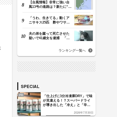
【台風情報】非常に強い台
風13号の進路は？新たに“台
風のたまご”熱…
「うわ、生きてる」動くア
。
ニサキス25匹 酢やワサビ
では死滅せず…「…
夫の弟を蹴って死亡させた
疑いで41歳女を逮捕 「生
活態度に不満があ…
伝
ランキング一覧へ
SPECIAL
PR
「仕上げに3分冷凍庫DRY」で味
が見違える！？スーパードライ
が導き出した「冷え」と「辛
口」のおいしい関係 青く変化
2026年7月30日
した「辛口カーブ」が飲み頃の