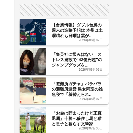
サイン！
【台風情報】ダブル台風の
週末の進路予想は 本州は土
曜晴れも日曜は雲が...
2026年08月07日
「集英社に恨みはない」ス
トレス発散で“43億円超”の
ジャンプグッズを...
2026年08月06日
「避難所ガチャ」バラバラ
の避難所運営 男女同室の雑
魚寝で「着替えられ...
2026年08月07日
「お金は貯まったけど正直
退屈」十勝へ移住し馬と猫
と息子と暮らす文筆家...
2026年07月30日