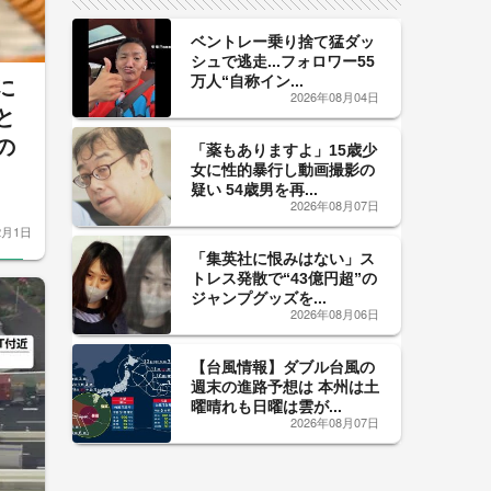
ベントレー乗り捨て猛ダッ
シュで逃走...フォロワー55
万人“自称イン...
に
2026年08月04日
と
の
「薬もありますよ」15歳少
女に性的暴行し動画撮影の
疑い 54歳男を再...
2026年08月07日
2月1日
「集英社に恨みはない」ス
トレス発散で“43億円超”の
ジャンプグッズを...
2026年08月06日
【台風情報】ダブル台風の
週末の進路予想は 本州は土
曜晴れも日曜は雲が...
2026年08月07日