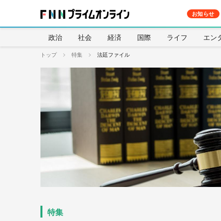
お知らせ
政治
社会
経済
国際
ライフ
エン
トップ
特集
法廷ファイル