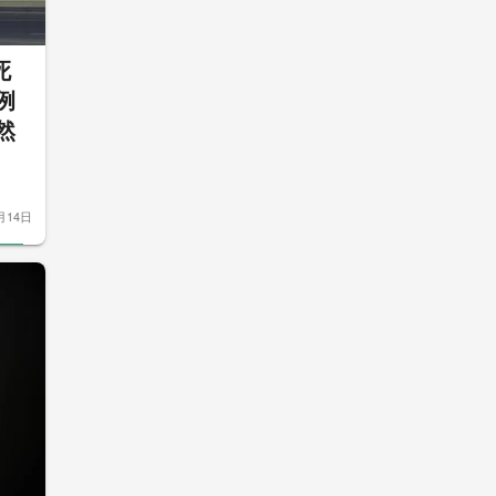
死
例
然
月14日