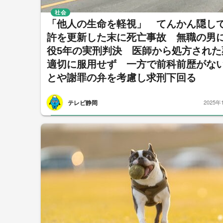
社会
「他人の生命を軽視」 てんかん隠し
許を更新した末に死亡事故 無職の男
役5年の実刑判決 医師から処方された
適切に服用せず 一方で前科前歴がな
とや謝罪の弁を考慮し求刑下回る
テレビ静岡
2025年