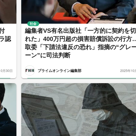
社会
付
編集者VS有名出版社「一方的に契約を
ラ認
れた」400万円超の損害賠償訴訟の行方
取委「下請法違反の恐れ」指摘の“グレ
ーン”に司法判断
プライムオンライン編集部
10月30日
2025年10