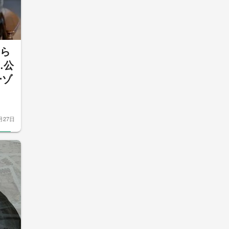
切ら
…公
ーゾ
月27日