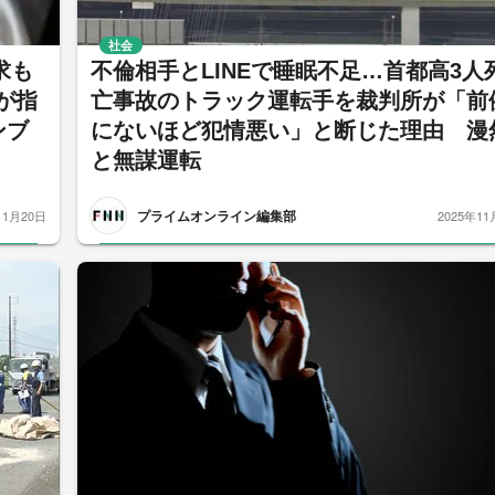
社会
求も
不倫相手とLINEで睡眠不足…首都高3人
が指
亡事故のトラック運転手を裁判所が「前
ンブ
にないほど犯情悪い」と断じた理由 漫
と無謀運転
プライムオンライン編集部
11月20日
2025年11