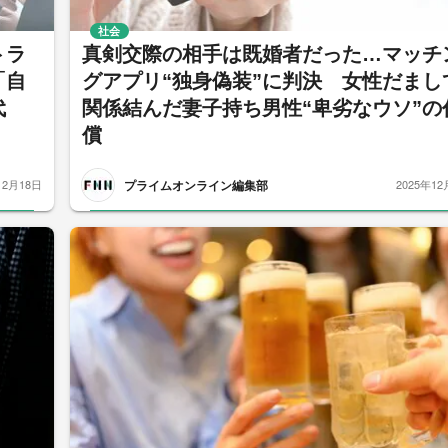
社会
トラ
真剣交際の相手は既婚者だった…マッチ
「自
グアプリ“独身偽装”に判決 女性だまし
代
関係結んだ妻子持ち男性“卑劣なウソ”の
償
プライムオンライン編集部
12月18日
2025年12