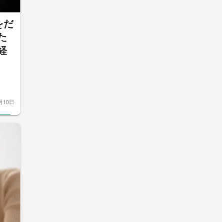
をだ
た
経
月10日