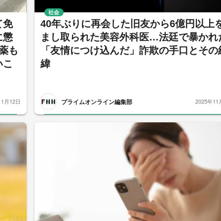
社会
て免
40年ぶりに再会した旧友から6億円以上
に懲
まし取られた美容外科医…法廷で暴かれ
薬も
「友情につけ込んだ」詐欺の手口とその
いこ
緯
プライムオンライン編集部
11月12日
2025年11