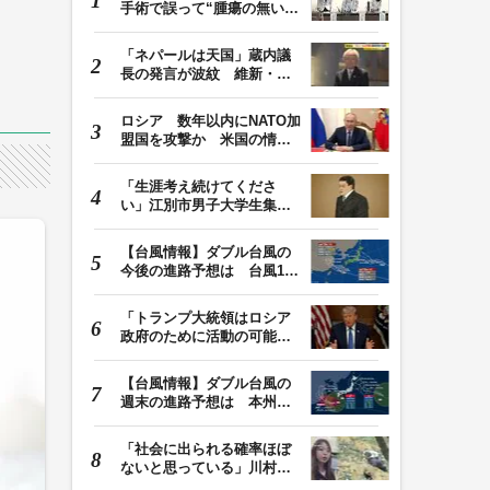
手術で誤って“腫瘍の無い部
位”を摘出 脳…
「ネパールは天国」蔵内議
長の発言が波紋 維新・吉
村代表「福岡県議…
ロシア 数年以内にNATO加
盟国を攻撃か 米国の情報
機関が分析 プー…
「生涯考え続けてくださ
い」江別市男子大学生集団
暴行死 主犯格・当…
【台風情報】ダブル台風の
今後の進路予想は 台風13
号は9日（日）午後…
「トランプ大統領はロシア
政府のために活動の可能
性」FBIは現職大統領…
【台風情報】ダブル台風の
週末の進路予想は 本州は
土曜晴れも日曜は…
「社会に出られる確率ほぼ
ないと思っている」川村葉
音被告に無期懲役…