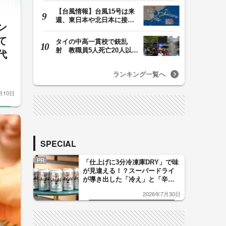
【台風情報】台風15号は来
週、東日本や北日本に接近
ン
か お盆期間中の…
て
タイの中高一貫校で銃乱
射 教職員5人死亡20人以上
代
けが 容疑者の14歳…
ランキング一覧へ
月10日
SPECIAL
PR
「仕上げに3分冷凍庫DRY」で味
が見違える！？スーパードライ
が導き出した「冷え」と「辛
口」のおいしい関係 青く変化
2026年7月30日
した「辛口カーブ」が飲み頃の
サイン！