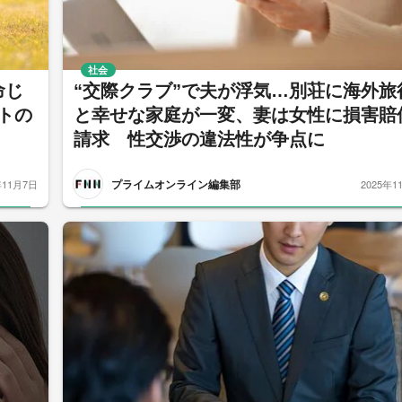
社会
命じ
“交際クラブ”で夫が浮気…別荘に海外旅
トの
と幸せな家庭が一変、妻は女性に損害賠
請求 性交渉の違法性が争点に
プライムオンライン編集部
年11月7日
2025年1