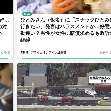
社会
”…
ひとみさん（仮名）に「スナックひとみ
の対
行きたい」発言はハラスメントか…好意
か
勘違い？男性が女性に賠償求めるも敗訴
経緯
プライムオンライン編集部
年12月4日
2025年1