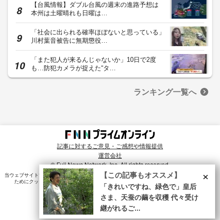
【台風情報】ダブル台風の週末の進路予想は
本州は土曜晴れも日曜は…
「社会に出られる確率ほぼないと思っている」
川村葉音被告に無期懲役…
「また犯人が来るんじゃないか」10日で2度
も…防犯カメラが捉えた“タ…
ランキング一覧へ
記事に対するご意見・ご感想や情報提供
運営会社
© Fuji News Network, Inc. All rights reserved.
×
【この記事もオススメ】
当ウェブサイトでは、ユーザのニーズ・興味・関⼼に合致したコンテンツや広告配信を提供する
ためにクッキーを使⽤しています。詳細は、
プライバシーポリシー
をご確認ください。
「きれいですね、緑色で」皇后
さま、天蚕の繭を収穫 代々受け
継がれるご...