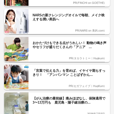
PR(FINCHI on GOETHE)
NARSの新クレンジングオイルで毎朝、メイク映
えする潤い美肌へ
PR(NARS on 美的.com)
おかたづけもできる点がうれしい！ 動物の鳴き声
やセリフが盛りだくさんの「アニア ...
PR(タカラトミー｜Hugkum)
「言葉で伝える力」を育めば、イヤイヤ期もすっ
きり！ 「アンパンマン ことばずかん...
PR(セガフェイブ｜HugKum)
【がん治療の最前線】痛みほぼなし、保険適用で
3〜13万円も 鹿児島・陽子線治療の...
2026年7月5日