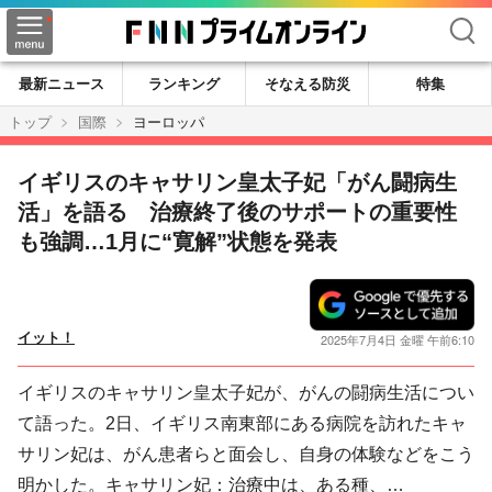
検索
最新ニュース
ランキング
そなえる防災
特集
トップ
国際
ヨーロッパ
イギリスのキャサリン皇太子妃「がん闘病生
活」を語る 治療終了後のサポートの重要性
も強調…1月に“寛解”状態を発表
イット！
2025年7月4日 金曜 午前6:10
イギリスのキャサリン皇太子妃が、がんの闘病生活につい
て語った。2日、イギリス南東部にある病院を訪れたキャ
サリン妃は、がん患者らと面会し、自身の体験などをこう
明かした。キャサリン妃：治療中は、ある種、…