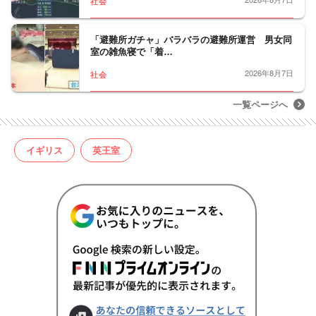
社会
「避難所ガチャ」バラバラの避難所運営 男女同
室の雑魚寝で「着…
2026年8月7日
社会
一覧ページへ
イギリス
英王室