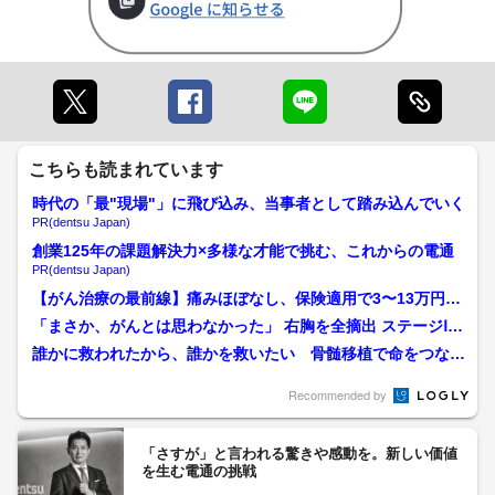
こちらも読まれています
時代の「最"現場"」に飛び込み、当事者として踏み込んでいく
PR(dentsu Japan)
創業125年の課題解決力×多様な才能で挑む、これからの電通
PR(dentsu Japan)
【がん治療の最前線】痛みほぼなし、保険適用で3〜13万円
も 鹿児島・陽子線治療の...
「まさか、がんとは思わなかった」 右胸を全摘出 ステージⅠで
見つかれば97%...
誰かに救われたから、誰かを救いたい 骨髄移植で命をつない
だ女性が恩返しのために立...
Recommended by
「さすが」と言われる驚きや感動を。新しい価値
を生む電通の挑戦