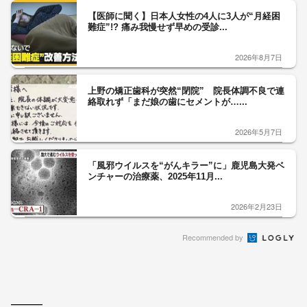
【医師に聞く】日本人女性の4人に3人が“月経困
難症”!? 痛み我慢せず早めの受診...
2026年8月7日
上野の矯正歯科が突然“閉院” 院長体調不良で連
絡取れず「まだ娘の歯にセメントが…...
2026年5月7日
「風邪ウイルスを“がんキラー”に」鹿児島大発ベ
ンチャーの治療薬、2025年11月...
2026年2月23日
Recommended by