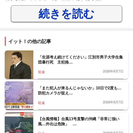
続きを読む
イット！の他の記事
「生涯考え続けてください」江別市男子大学生集
団暴行死 主犯格…
2026年8月7日
社会
「また犯人が来るんじゃないか」10日で2度も…
防犯カメラが捉え…
2026年8月7日
社会
【台風情報】台風13号直撃の沖縄「非常に強い
風…外出は危険」 …
2026年8月7日