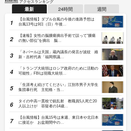
アクセスランキング
最新
24時間
週間
【台風情報】ダブル台風の今後の進路予想は
台風13号は9日（日）午後…
【速報】女性の脳腫瘍摘出手術で誤って“腫瘍
の無い部位”を摘出 脳…
「ネパールは天国」蔵内議長の発言が波紋 維
新・吉村代表「福岡県議…
「トランプ大統領はロシア政府のために活動の
可能性」FBIは現職大統領…
「生涯考え続けてください」江別市男子大学生
集団暴行死 主犯格・当…
タイの中高一貫校で銃乱射 教職員5人死亡20
人以上けが 容疑者の14歳…
【台風情報】台風15号は来週、東日本や北日本
に接近か お盆期間中の…