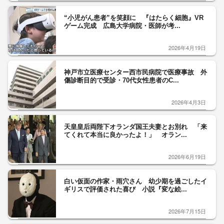
“小児がん患者”を笑顔に 『はたらく細胞』VR
ゲーム完成 広島大学病院・医師が考...
2026年4月19日
神戸市立医療センター西市民病院で医療事故 外
傷診断目的で受診・70代女性患者のC...
2026年4月3日
天皇皇后両陛下オランダ国王夫妻とお別れ 「来
てくれて本当に良かったよ！」 オラン...
2026年6月19日
白い仮面の作家・雨穴さん 幼少期を過ごしたイ
ギリスで評価された喜び 小説『変な絵...
2026年7月15日