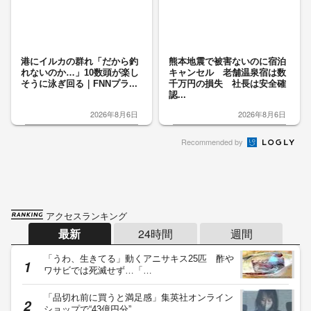
港にイルカの群れ「だから釣
熊本地震で被害ないのに宿泊
れないのか…」10数頭が楽し
キャンセル 老舗温泉宿は数
そうに泳ぎ回る｜FNNプラ...
千万円の損失 社長は安全確
認...
2026年8月6日
2026年8月6日
Recommended by
アクセスランキング
最新
24時間
週間
「うわ、生きてる」動くアニサキス25匹 酢や
ワサビでは死滅せず…「…
「品切れ前に買うと満足感」集英社オンライン
ショップで“43億円分”…