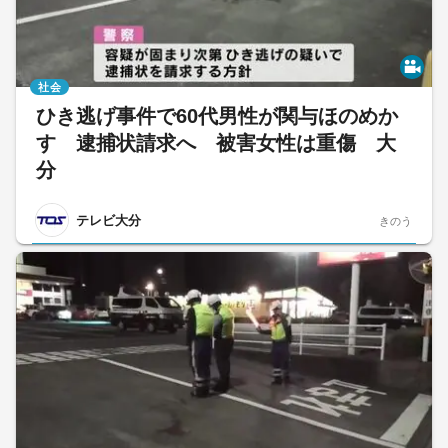
社会
ひき逃げ事件で60代男性が関与ほのめか
す 逮捕状請求へ 被害女性は重傷 大
分
テレビ大分
きのう