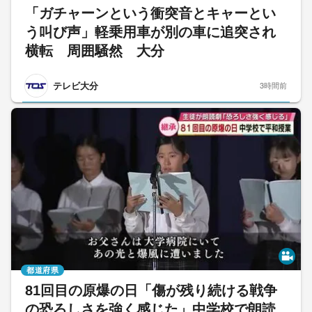
「ガチャーンという衝突音とキャーとい
う叫び声」軽乗用車が別の車に追突され
横転 周囲騒然 大分
テレビ大分
3時間前
都道府県
81回目の原爆の日「傷が残り続ける戦争
の恐ろしさを強く感じた」中学校で朗読