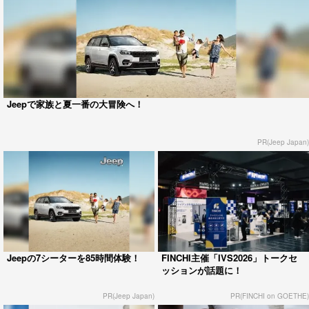
Jeepで家族と夏一番の大冒険へ！
PR(Jeep Japan)
Jeepの7シーターを85時間体験！
FINCHI主催「IVS2026」トークセ
ッションが話題に！
PR(Jeep Japan)
PR(FINCHI on GOETHE)