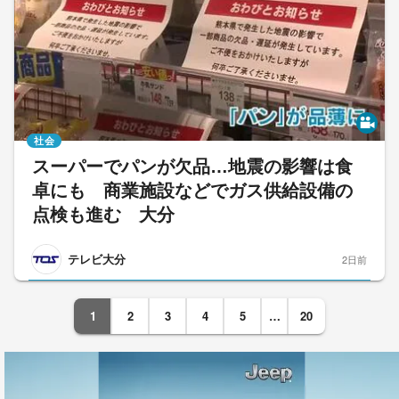
社会
スーパーでパンが欠品…地震の影響は食
卓にも 商業施設などでガス供給設備の
点検も進む 大分
テレビ大分
2日前
1
2
3
4
5
…
20