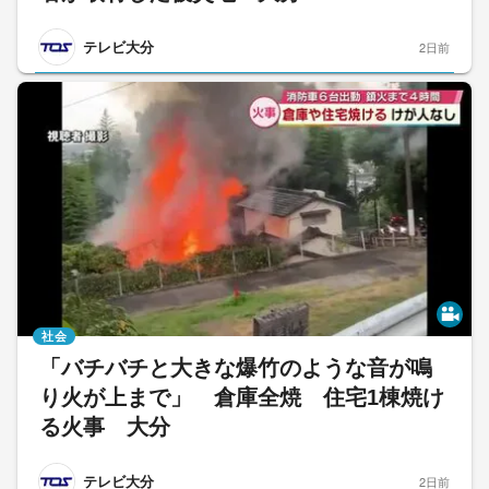
テレビ大分
2日前
社会
「バチバチと大きな爆竹のような音が鳴
り火が上まで」 倉庫全焼 住宅1棟焼け
る火事 大分
テレビ大分
2日前