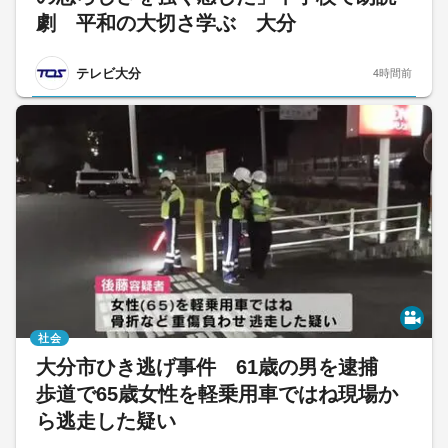
劇 平和の大切さ学ぶ 大分
テレビ大分
4時間前
社会
大分市ひき逃げ事件 61歳の男を逮捕
歩道で65歳女性を軽乗用車ではね現場か
ら逃走した疑い