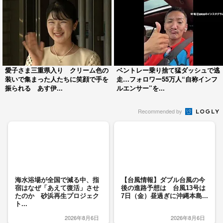
愛子さま三重県入り クリーム色の
ベントレー乗り捨て猛ダッシュで逃
装いで集まった人たちに笑顔で手を
走…フォロワー55万人“自称インフ
振られる あす伊...
ルエンサー”を...
Recommended by
海水浴場が全国で減る中、指
【台風情報】ダブル台風の今
宿はなぜ「あえて復活」させ
後の進路予想は 台風13号は
たのか 砂浜再生プロジェク
7日（金）昼過ぎに沖縄本島...
ト...
2026年8月6日
2026年8月6日