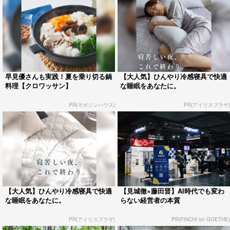
早見優さんも実践！夏を乗り切る鍋
【大人気】ひんやり冷感寝具で快適
料理【クロワッサン】
な睡眠をあなたに。
PR(マガジンハウス)
PR(アイリスプラザ)
【大人気】ひんやり冷感寝具で快適
【見城徹×藤田晋】AI時代でも変わ
な睡眠をあなたに。
らない経営者の本質
PR(アイリスプラザ)
PR(FINCHI on GOETHE)