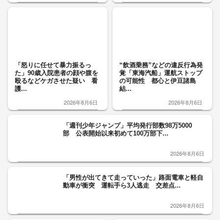
「怒りに任せて暴力振るっ
“飲酒乗務”などの違反行為発
た」90歳入院患者の顔や腹を
覚「東海汽船」運航ストップ
殴るなどケガさせた疑い 看
の可能性 都心と伊豆諸島
護...
結...
2026年8月6日
2026年8月6日
「週刊少年ジャンプ」平均発行部数98万5000
部 公表開始以来初めて100万部下...
2026年8月6日
「男性が出てきて走っていった」路面電車と軽自
動車が衝突 運転手ら3人逃走 交差点...
2026年8月6日