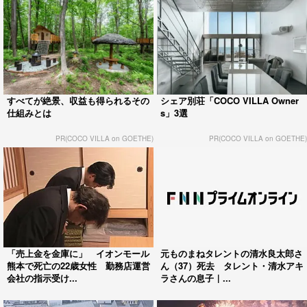
すべてが絶景、収益も得られるその
シェア別荘「COCO VILLA Owner
仕組みとは
s」3選
PR(COCO VILLA on GOETHE)
PR(COCO VILLA on GOETHE)
「売上金を金庫に」 イオンモール
元ものまねタレントの清水良太郎さ
熊本で死亡の22歳女性 勤務店運営
ん（37）死去 タレント・清水アキ
会社の指示受け...
ラさんの息子｜...