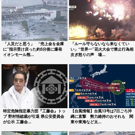
「人災だと思う」 “売上金を金庫
「ルール守らないなら来なくてい
に”指示受け戻った約5分後に爆発
い」“世界一”花火大会で禁止行為相
イオンモール熊...
次ぎ怒りの声 場...
特定危険指定暴力団『工藤会』トッ
【台風情報】台風13号は7日ごろ沖
プ 野村悟総裁が引退 県公安委員会
縄に直撃 勢力維持のおそれも 関
が公示 工藤会...
東や東海など太...