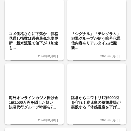
コメ価格さらに下落か 価格
「シグナル」「テレグラム」
見通し指数は過去最低水準更
犯罪グループが使う暗号化通
新 新米流通で値下がり加速
信内容をリアルタイム把握
も...
新...
2026年8月6日
2026年8月6日
海外オンラインカジノ掛け金
猛暑からニワトリ1万5000羽
1億1500万円を隠した疑い
を守れ！鹿児島の養鶏農場が
決済代行グループ幹部ら7...
実践する「体感温度を下げ...
2026年8月6日
2026年8月6日