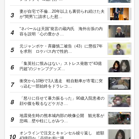
妻が自宅で不倫…20年以上も裏切られ続けた夫
が“間男”に請求した慰…
“ネパールは天国”発言の蔵内氏 海外出張の内
容を説明「心の豊かさ…
元ジャンポケ・斉藤慎二被告（43）に懲役7年
を求刑 ロケバス内で性的…
「集英社に恨みはない」ストレス発散で“43億
円超”のジャンプグッズ…
衝突から10秒で3人逃走 軽自動車が市電に突
っ込む一部始終をドラレコ…
「怒りに任せて暴力振るった」90歳入院患者の
顔や腹を殴るなどケガさ…
地震発生時の熊本城内部の映像公開 観光客が
悲鳴…壁や柱にしがみつ…
オンラインで注文とキャンセル繰り返し 総額
43億円か「品切れ前に購…