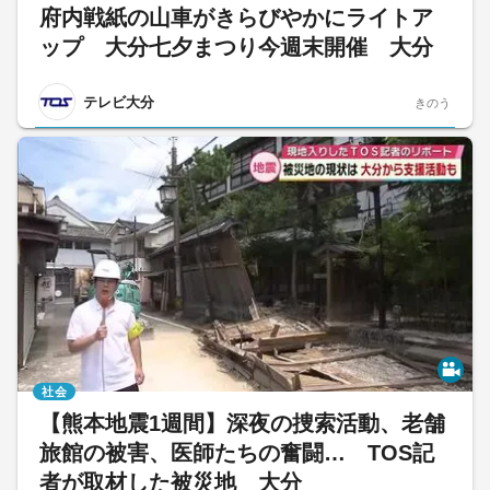
府内戦紙の山車がきらびやかにライトア
ップ 大分七夕まつり今週末開催 大分
テレビ大分
きのう
社会
【熊本地震1週間】深夜の捜索活動、老舗
旅館の被害、医師たちの奮闘… TOS記
者が取材した被災地 大分