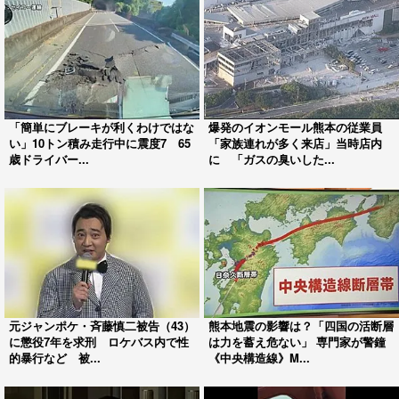
「簡単にブレーキが利くわけではな
爆発のイオンモール熊本の従業員
い」10トン積み走行中に震度7 65
「家族連れが多く来店」当時店内
歳ドライバー...
に 「ガスの臭いした...
元ジャンポケ・斉藤慎二被告（43）
熊本地震の影響は？「四国の活断層
に懲役7年を求刑 ロケバス内で性
は力を蓄え危ない」 専門家が警鐘
的暴行など 被...
《中央構造線》M...