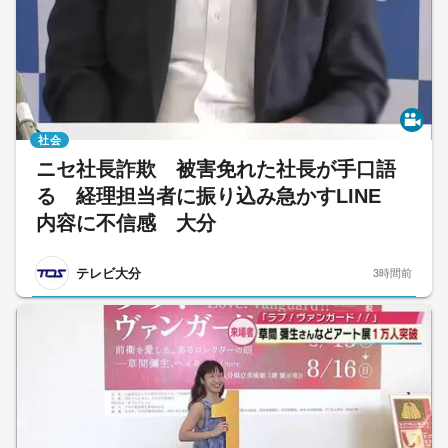
社会
ニセ社長詐欺 被害免れた社長が手口語
る 経理担当者に振り込み急かすLINE
内容に不信感 大分
テレビ大分
3時間前