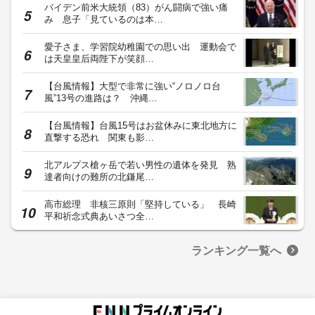
バイデン前米大統領（83）がん闘病で強い痛
み 息子「見ているのは本…
愛子さま、学習院幼稚園での思い出 運動会で
は天皇皇后両陛下が笑顔…
【台風情報】大型で非常に強い“ノロノロ台
風”13号の進路は？ 沖縄…
【台風情報】台風15号はお盆休みに東北地方に
直撃する恐れ 関東も影…
北アルプス槍ヶ岳で若い男性の遺体を発見 熟
達者向けの難所の北鎌尾…
高市総理 非核三原則「堅持している」 長崎
平和祈念式典あいさつ全…
ランキング一覧へ