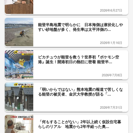
2026年6月27日
能登半島地震で明らかに 日本海側は液状化しや
すい砂地盤が多く、発生率は太平洋側の...
2026年1月16日
ピカチュウが能登を救う？世界初『ポケモン空
港』誕生！開港初日の熱狂に密着 能登半...
2026年7月8日
「弱いからではない」熊本地震の報道で苦しくな
る能登の被災者、金沢大学教授が語る「...
2026年7月31日
「何もすることがない」2年以上続く仮設住宅暮
らしのリアル 地震から2年半経った奥...