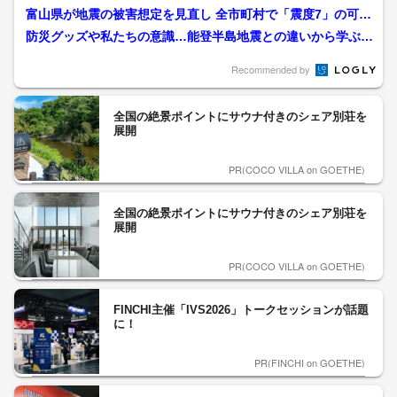
多く、発生率は太平洋側の...
富山県が地震の被害想定を見直し 全市町村で「震度7」の可能
性「連動型地震も含めて...
防災グッズや私たちの意識…能登半島地震との違いから学ぶ、
命を守るための備え 東日...
Recommended by
全国の絶景ポイントにサウナ付きのシェア別荘を
展開
PR(COCO VILLA on GOETHE)
全国の絶景ポイントにサウナ付きのシェア別荘を
展開
PR(COCO VILLA on GOETHE)
FINCHI主催「IVS2026」トークセッションが話題
に！
PR(FINCHI on GOETHE)