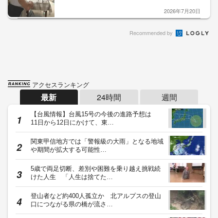
2026年7月20日
Recommended by
アクセスランキング
最新
24時間
週間
【台風情報】台風15号の今後の進路予想は
11日から12日にかけて、東…
関東甲信地方では「警報級の大雨」となる地域
や期間が拡大する可能性…
5歳で両足切断、差別や困難を乗り越え挑戦続
けた人生 「人生は捨てた…
登山者など約400人孤立か 北アルプスの登山
口につながる県の橋が流さ…