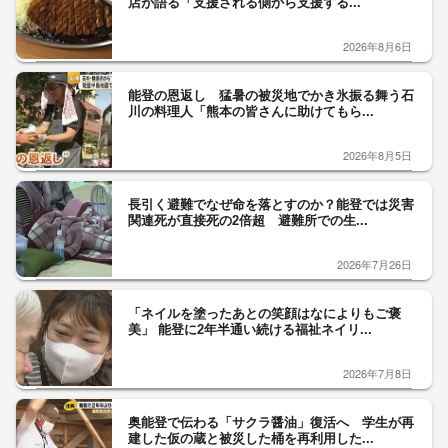
店が語る「支援される側から支援する...
2026年8月6日
能登の恩返し 猛暑の被災地でかき氷振る舞う石
川の料理人「熊本の皆さんに助けてもら...
2026年8月5日
長引く避難でなぜ命を落とすのか？能登では災害
関連死が直接死の2倍超 避難所での生...
2026年7月26日
「ネイルを塗ったあとの笑顔はなによりもご褒
美」 能登に2年半通い続ける福祉ネイリ...
2026年7月8日
奥能登で伝わる「サクラ醤油」復活へ 学生が再
建した仮の蔵と被災した桶を再利用した...