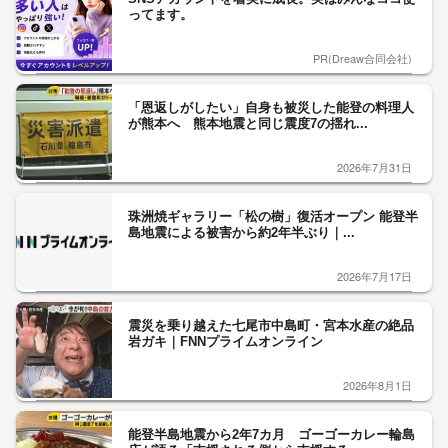
ってます。
PR(Dreaw合同会社)
「恩返しがしたい」自身も被災した能登の料理人
が熊本へ 熊本地震と同じ震度7の揺れ...
2026年7月31日
珠洲焼ギャラリー「松の樹」復活オープン 能登半
島地震による被害から約2年半ぶり｜...
2026年7月17日
震災を乗り越えた七尾市中島町・宮本水産の絶品
岩ガキ｜FNNプライムオンライン
2026年8月1日
能登半島地震から2年7カ月 ゴーゴーカレー輪島