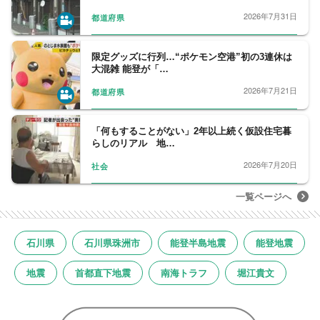
2026年7月31日
都道府県
限定グッズに行列…“ポケモン空港”初の3連休は
大混雑 能登が「…
2026年7月21日
都道府県
「何もすることがない」2年以上続く仮設住宅暮
らしのリアル 地…
2026年7月20日
社会
一覧ページへ
石川県
石川県珠洲市
能登半島地震
能登地震
地震
首都直下地震
南海トラフ
堀江貴文