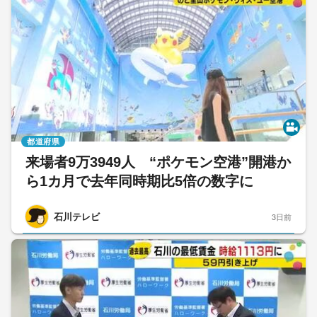
都道府県
来場者9万3949人 “ポケモン空港”開港か
ら1カ月で去年同時期比5倍の数字に
石川テレビ
3日前