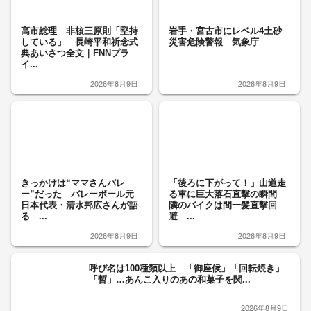
高市総理 非核三原則「堅持
岩手・宮古市にレベル4土砂
している」 長崎平和祈念式
災害危険警報 気象庁
典あいさつ全文｜FNNプラ
イ...
2026年8月9日
2026年8月9日
きっかけは“ママさんバレ
「後ろに下がって！」山道走
ー”だった バレーボール元
る車に巨大落石直撃の瞬間
日本代表・清水邦広さんが語
隣のバイクは間一髪直撃回
る ...
避 ...
2026年8月9日
2026年8月9日
呼び名は100種類以上 「御座候」「回転焼き」
「暫」…あんこ入りのあの和菓子を関...
2026年8月9日