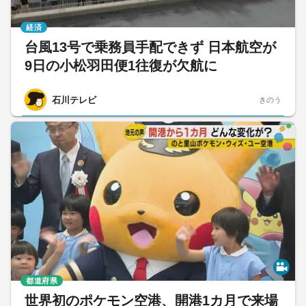
経済
台風13号で乗務員手配できず 日本航空が
9日の小松羽田便1往復が欠航に
石川テレビ
きのう
都道府県
世界初のポケモン空港、開港1カ月で来場