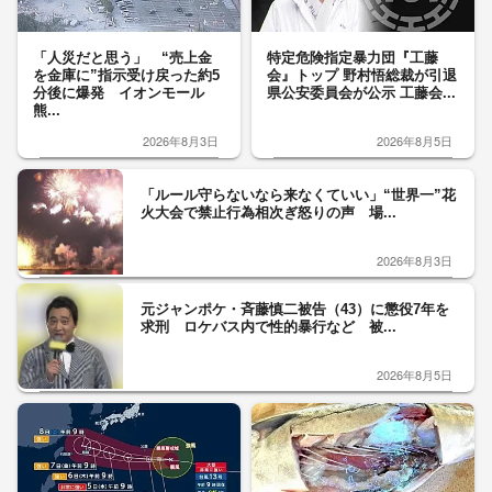
「人災だと思う」 “売上金
特定危険指定暴力団『工藤
を金庫に”指示受け戻った約5
会』トップ 野村悟総裁が引退
分後に爆発 イオンモール
県公安委員会が公示 工藤会...
熊...
2026年8月3日
2026年8月5日
「ルール守らないなら来なくていい」“世界一”花
火大会で禁止行為相次ぎ怒りの声 場...
2026年8月3日
元ジャンポケ・斉藤慎二被告（43）に懲役7年を
求刑 ロケバス内で性的暴行など 被...
2026年8月5日