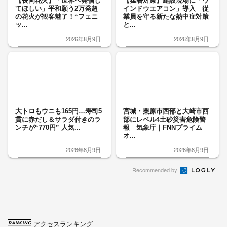
【長岡花火】「世界へ発信し
【猛暑対策】建設現場に「ウ
てほしい」平和願う2万発超
インドウエアコン」導入 従
の花火が観客魅了！“フェニ
業員を守る新たな熱中症対策
ッ...
と...
2026年8月9日
2026年8月9日
大トロもウニも165円…寿司5
宮城・栗原市西部と大崎市西
貫に赤だし＆サラダ付きのラ
部にレベル4土砂災害危険警
ンチが“770円” 人気...
報 気象庁｜FNNプライム
オ...
2026年8月9日
2026年8月9日
Recommended by
アクセスランキング