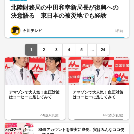
北陸財務局の中田和幸新局長が復興への
決意語る 東日本の被災地でも経験
石川テレビ
3日前
1
2
3
4
5
…
24
アマゾンで大人気！血圧対策
アマゾンで大人気！血圧対策
はコーヒーに足してみて
はコーヒーに足してみて
PR(森永乳業)
PR(森永乳業)
SNSアカウントを着実に成長。実はみんなココ使