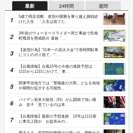
最新
24時間
週間
5歳で両足切断、差別や困難を乗り越え挑戦続
けた人生 「人生は捨てた…
3年前のウォータースライダー死亡事故で邑南
町職員を懲戒処分 遺族「…
【迷惑行為】“日本一の花火大会”で長時間駐車
にゴミのポイ捨て…“…
【台風情報】台風15号の今後の進路予想は
11日から12日にかけて、東…
関東甲信地方では「警報級の大雨」となる地域
や期間が拡大する可能性…
バイデン前米大統領（83）がん闘病で強い痛
み 息子「見ているのは本…
【台風情報】最新の予想進路 15号は11日夜
に東北上陸か お盆休みの…
愛子さま、学習院幼稚園での思い出 運動会で