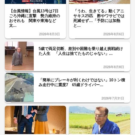
【台風情報】台風13号は7日
「うわ、生きてる」動くアニ
ごろ沖縄に直撃 勢力維持の
サキス25匹 酢やワサビでは
おそれも 関東や東海など
死滅せず…「予防には加熱
太...
と...
2026年8月3日
2026年8月6日
5歳で両足切断、差別や困難を乗り越え挑戦続け
た人生 「人生は捨てたものじゃない」...
2026年8月8日
「簡単にブレーキが利くわけではない」10トン積
み走行中に震度7 65歳ドライバー...
2026年7月31日