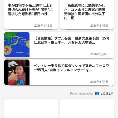
妻が自宅で不倫…20年以上も
「高市総理には愛想尽かし
裏切られ続けた夫が“間男”に
た」コメ余りに農家が悲鳴
請求した慰謝料1億円の行...
売値は生産原価の半分以下
に…肥...
2026年1月8日
2026年8月5日
【台風情報】ダブル台風 最新の進路予想 15号
は北日本・東日本へ お盆休みの交通...
2026年8月8日
ベントレー乗り捨て猛ダッシュで逃走…フォロワ
ー55万人“自称インフルエンサー”を...
2026年8月4日
Recommended by