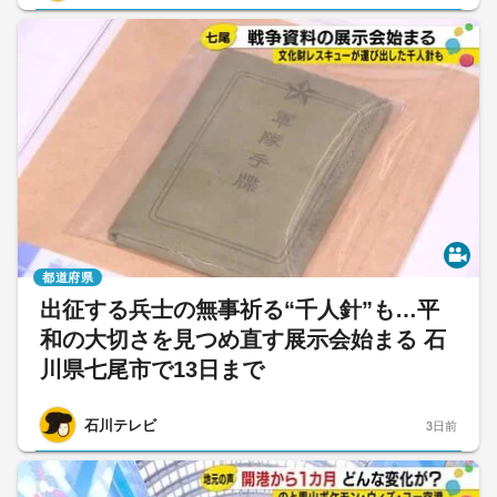
都道府県
出征する兵士の無事祈る“千人針”も…平
和の大切さを見つめ直す展示会始まる 石
川県七尾市で13日まで
石川テレビ
3日前