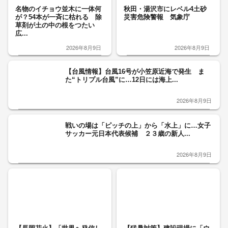
名物のイチョウ並木に一体何
秋田・湯沢市にレベル4土砂
が？54本が一斉に枯れる 除
災害危険警報 気象庁
草剤が土の中の根をつたい
広...
2026年8月9日
2026年8月9日
【台風情報】台風16号が小笠原近海で発生 ま
た“トリプル台風”に…12日には海上...
2026年8月9日
戦いの場は「ピッチの上」から「水上」に…女子
サッカー元日本代表候補 ２３歳の新人...
2026年8月9日