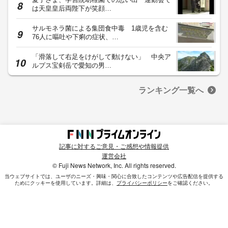
は天皇皇后両陛下が笑顔…
サルモネラ菌による集団食中毒 1歳児を含む
76人に嘔吐や下痢の症状、…
「滑落して右足をけがして動けない」 中央ア
ルプス宝剣岳で愛知の男…
ランキング一覧へ
記事に対するご意見・ご感想や情報提供
運営会社
© Fuji News Network, Inc. All rights reserved.
当ウェブサイトでは、ユーザのニーズ・興味・関⼼に合致したコンテンツや広告配信を提供する
ためにクッキーを使⽤しています。詳細は、
プライバシーポリシー
をご確認ください。