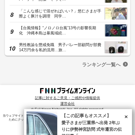
「こんな感じで混ぜればいい？」悠仁さまが手
際よく豚汁を調理 同学…
【台風情報】“ノロノロ台風”13号の影響長期
化 沖縄本島は暴風域続…
男性教諭を懲戒免職 男子バレー部顧問が部費
14万円余を私的流用…旅…
ランキング一覧へ
記事に対するご意見・ご感想や情報提供
運営会社
© Fuji News Network, Inc. All rights reserved.
×
【この記事もオススメ】
当ウェブサイトでは、ユーザのニーズ・興味・関⼼に合致したコンテンツや広告配信を提供する
ためにクッキーを使⽤しています。詳細は、
プライバシーポリシー
をご確認ください。
愛子さまが三重県へ出発 2年ぶ
りに伊勢神宮訪問 式年遷宮の伝