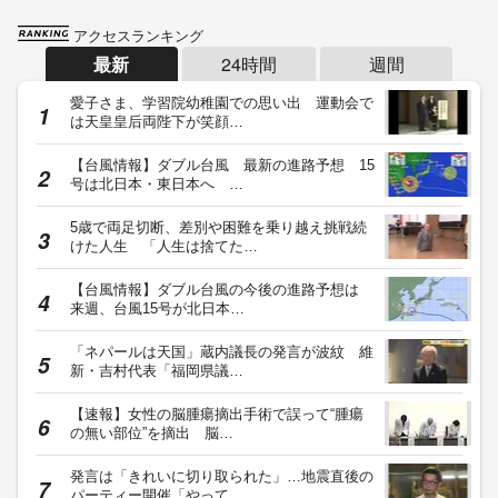
アクセスランキング
最新
24時間
週間
愛子さま、学習院幼稚園での思い出 運動会で
は天皇皇后両陛下が笑顔…
【台風情報】ダブル台風 最新の進路予想 15
号は北日本・東日本へ …
5歳で両足切断、差別や困難を乗り越え挑戦続
けた人生 「人生は捨てた…
【台風情報】ダブル台風の今後の進路予想は
来週、台風15号が北日本…
「ネパールは天国」蔵内議長の発言が波紋 維
新・吉村代表「福岡県議…
【速報】女性の脳腫瘍摘出手術で誤って“腫瘍
の無い部位”を摘出 脳…
発言は「きれいに切り取られた」…地震直後の
パーティー開催「やって…