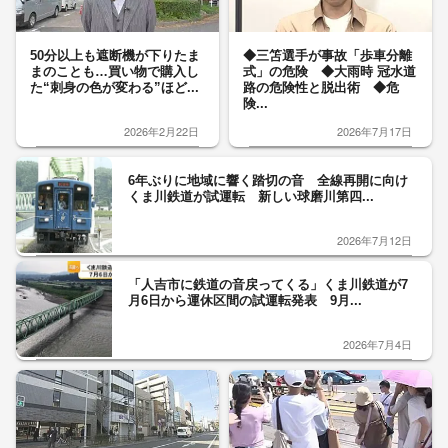
50分以上も遮断機が下りたま
◆三笘選手が事故「歩車分離
まのことも…買い物で購入し
式」の危険 ◆大雨時 冠水道
た“刺身の色が変わる”ほど...
路の危険性と脱出術 ◆危
険...
2026年2月22日
2026年7月17日
6年ぶりに地域に響く踏切の音 全線再開に向け
くま川鉄道が試運転 新しい球磨川第四...
2026年7月12日
「人吉市に鉄道の音戻ってくる」くま川鉄道が7
月6日から運休区間の試運転発表 9月...
2026年7月4日