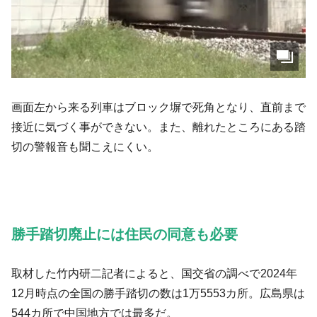
画面左から来る列車はブロック塀で死角となり、直前まで
接近に気づく事ができない。また、離れたところにある踏
切の警報音も聞こえにくい。
勝手踏切廃止には住民の同意も必要
取材した竹内研二記者によると、国交省の調べで2024年
12月時点の全国の勝手踏切の数は1万5553カ所。広島県は
544カ所で中国地方では最多だ。