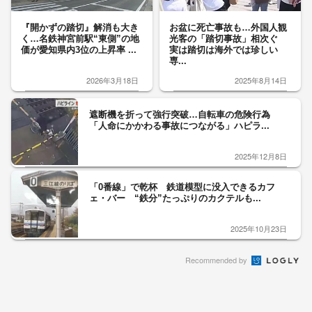
『開かずの踏切』解消も大き
お盆に死亡事故も…外国人観
く…名鉄神宮前駅“東側”の地
光客の「踏切事故」相次ぐ
価が愛知県内3位の上昇率 ...
実は踏切は海外では珍しい
専...
2026年3月18日
2025年8月14日
遮断機を折って強行突破…自転車の危険行為
「人命にかかわる事故につながる」ハピラ...
2025年12月8日
「0番線」で乾杯 鉄道模型に没入できるカフ
ェ・バー “鉄分”たっぷりのカクテルも...
2025年10月23日
Recommended by