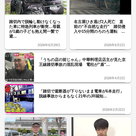
踏切内で脱輪し動けなくなっ
名古屋ひき逃げ2人死亡 直
た車に特急列車が衝突…母親
前の“不自然な走行” 踏切侵
が1歳の子ども抱え間一髪で
入や15分間のろのろ運転 ...
避...
2026年6月29日
2026年6月2日
「うちの店の前じゃん」中華料理店店主が見た京
王線踏切事故の混乱現場 電柱が”盾”...
2026年4月2日
「踏切で遮断器が下りないまま電車が6本走行」
脱線事故からまもなく21年のJR福知...
2026年2月22日