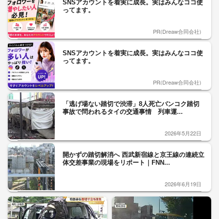
SNSアカウントを着実に成長。実はみんなココ使
ってます。
PR(Dreaw合同会社)
SNSアカウントを着実に成長。実はみんなココ使
ってます。
PR(Dreaw合同会社)
「逃げ場ない踏切で渋滞」8人死亡バンコク踏切
事故で問われるタイの交通事情 列車運...
2026年5月22日
開かずの踏切解消へ 西武新宿線と京王線の連続立
体交差事業の現場をリポート｜FNN...
2026年6月19日