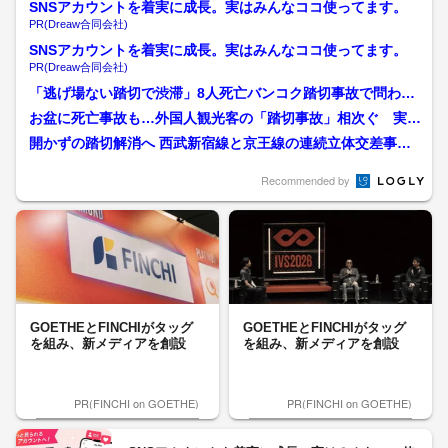
SNSアカウントを着実に成長。実はみんなココ使ってます。
PR(Dreaw合同会社)
SNSアカウントを着実に成長。実はみんなココ使ってます。
PR(Dreaw合同会社)
「逃げ場ない踏切で渋滞」8人死亡バンコク踏切事故で問われ
るタイの交通事情 列車運...
お盆に死亡事故も…外国人観光客の「踏切事故」相次ぐ 実は
踏切は海外では珍しい 専...
開かずの踏切解消へ 西武新宿線と京王線の連続立体交差事業
の現場をリポート
Recommended by
GOETHEとFINCHIがタッグ
GOETHEとFINCHIがタッグ
を組み、新メディアを創設
を組み、新メディアを創設
PR(FINCHI on GOETHE)
PR(FINCHI on GOETHE)