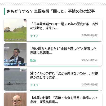
さあどうする？ 全国各所「困った」事情の他の記事
「日本最南端のスキー場」35年の歴史に幕 苦渋
の決断と、未来へ…
2026年8月8日
ライフ
｢強い圧力と感じた｣ “金銭を渡した”と証言した
県議に県議団…
2026年8月6日
政治
港にイルカの群れ「だから釣れないのか…」10数
頭が楽しそうに泳…
2026年8月6日
ライフ
【地震の影響】「宮崎・大分を迂回」物流コスト
急増 鹿児島経済…