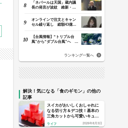
「ネパールは天国」蔵内議
長の発言が波紋 維新・吉
村代表「福岡県議…
オンラインで注文とキャン
セル繰り返し 総額43億円
か「品切れ前に購…
【台風情報】“トリプル台
風”から“ダブル台風”へ 13
号、15号とも…
ランキング一覧へ
解決！気になる「食のギモン」の他の
記事
スイカがおいしくおしゃれに
なる切り方＆デコ技！基本の
三角カットから可愛いキュー
ブカット、子供と作りたいデ
2026年8月3日
ライフ
コスイカ