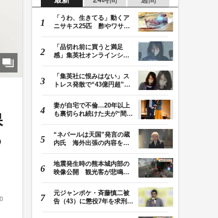
「うわ、生きてる」動くア
ニサキス25匹 酢やワサビ
では死滅せず…「…
「品切れ前に買うと満足
感」集英社オンラインショ
ップで“43億円分”…
「集英社に恨みはない」ス
トレス発散で“43億円超”の
ジャンプグッズ…
妻が自宅で不倫…20年以上
も裏切られ続けた夫が“間
保
男”に請求した慰…
“ネパールは天国”発言の蔵
つ
内氏 海外出張の内容を説
明「心の豊かさ…
地震発生時の熊本城内部の
映像公開 観光客が悲鳴…
壁や柱にしがみつ…
元ジャンポケ・斉藤慎二被
0
告（43）に懲役7年を求刑
ロケバス内で性的…