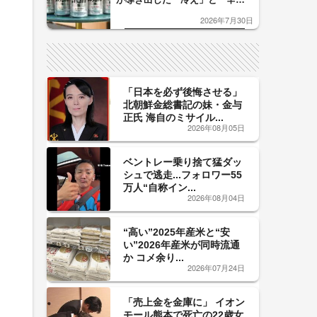
口」のおいしい関係 青く変化
2026年7月30日
した「辛口カーブ」が飲み頃の
サイン！
「日本を必ず後悔させる」
北朝鮮金総書記の妹・金与
正氏 海自のミサイル...
2026年08月05日
ベントレー乗り捨て猛ダッ
シュで逃走...フォロワー55
万人“自称イン...
2026年08月04日
“高い”2025年産米と“安
い”2026年産米が同時流通
か コメ余り...
2026年07月24日
「売上金を金庫に」 イオン
モール熊本で死亡の22歳女