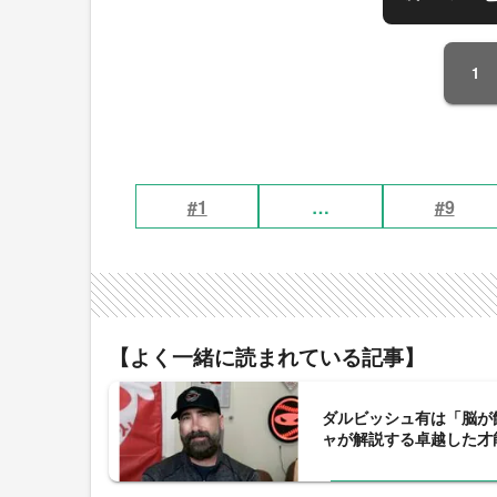
1
#1
…
#9
【よく一緒に読まれている記事】
ダルビッシュ有は「脳が
ャが解説する卓越した才