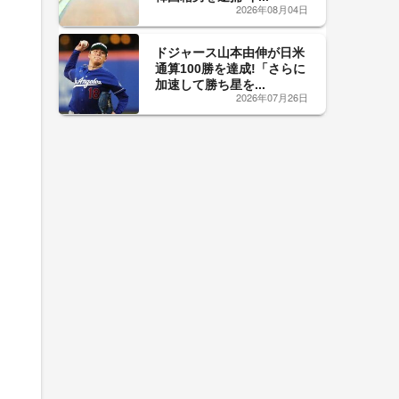
2026年08月04日
ドジャース山本由伸が日米
通算100勝を達成!「さらに
加速して勝ち星を...
2026年07月26日