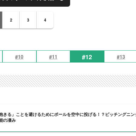
2
3
4
#12
#10
#11
#13
飽きる」ことを避けるためにボールを空中に投げる！？ピッチングニン
能の凄み