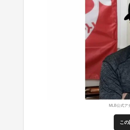
MLB公式
この