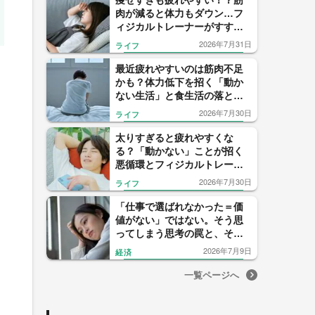
痩せすぎも疲れやすい！？筋
肉が減ると体力もダウン…フ
ィジカルトレーナーがすすめ
る1日1回の5大たんぱく源の習
2026年7月31日
ライフ
慣
最近疲れやすいのは筋肉不足
かも？体力低下を招く「動か
ない生活」と食生活の落とし
穴
2026年7月30日
ライフ
太りすぎると疲れやすくな
る？「動かない」ことが招く
悪循環とフィジカルトレーナ
ーが教える1日8000歩のすすめ
2026年7月30日
ライフ
「仕事で選ばれなかった＝価
値がない」ではない。そう思
ってしまう思考の罠と、その
先にある可能性
2026年7月9日
経済
一覧ページへ