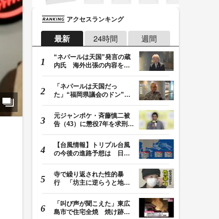
アクセスランキング
最新
24時間
週間
“ネパールは天国”発言の蔵
内氏 海外出張の内容を説
明「心の豊かさ…
「ネパールは天国だっ
た」“福岡県議会のドン”蔵
内議長が発言 金銭…
元ジャンポケ・斉藤慎二被
告（43）に懲役7年を求刑
ロケバス内で性的…
【台風情報】トリプル台風
の今後の進路予想は 日本
周辺に13号・14号…
寺で繰り返された性的暴
行 「坊主に逆らうと地獄
に落ちる」と脅され…
「叫び声が聞こえた」東広
島市で住宅全焼 焼け跡か