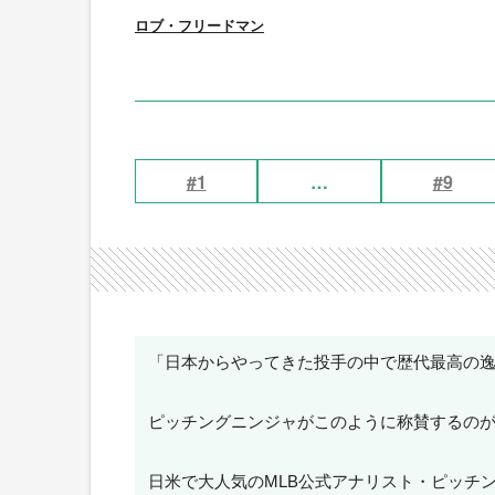
ロブ・フリードマン
#1
…
#9
「日本からやってきた投手の中で歴代最高の
ピッチングニンジャがこのように称賛するの
日米で大人気のMLB公式アナリスト・ピッチ