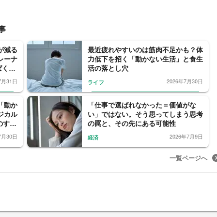
事
が減る
最近疲れやすいのは筋肉不足かも？体
レーナ
力低下を招く「動かない生活」と食生
ぱく源
活の落とし穴
7月31日
2026年7月30日
ライフ
「動か
「仕事で選ばれなかった＝価値がな
ジカル
い」ではない。そう思ってしまう思考
のすす
の罠と、その先にある可能性
7月30日
2026年7月9日
経済
一覧ページへ