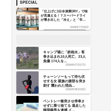
SPECIAL
PR
「仕上げに3分冷凍庫DRY」で味
が見違える！？スーパードライ
が導き出した「冷え」と「辛
口」のおいしい関係 青く変化
2026年7月30日
した「辛口カーブ」が飲み頃の
サイン！
キャンプ場に「鉄砲水」客
巻き込まれ10人死亡、23人
負傷 174人を...
2026年07月27日
チェーンソーもって待ち伏
せする女 親族の腹部を突き
刺す 襲われた理由...
2026年08月03日
ベントレー衝突させ停車さ
せずに乗り捨てる 逃走した
韓国籍男を逮捕 イ...