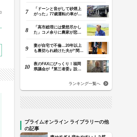
ら３人の遺体 １…
「ドーンと音がして砂煙上
0
がった」77歳運転の車が立
体駐車場から落下…
「高市総理には愛想尽かし
た」コメ余りに農家が悲
鳴 売値は生産原価…
妻が自宅で不倫…20年以上
も裏切られ続けた夫が“間
男”に請求した慰…
夜のFAXにびっくり！福岡
県議会が『第三者委』設置
に一転 ‟天国”の…
ランキング一覧へ
プライムオンライン ライブラリーの他
の記事