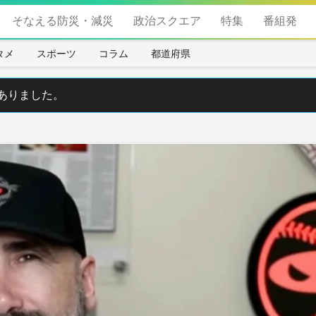
そなえる防災・減災
政治スクエア
特集
番組発
タメ
スポーツ
コラム
都道府県
ありました。