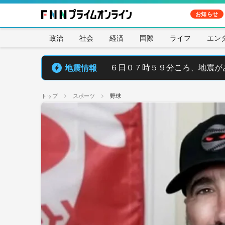
お知らせ
政治
社会
経済
国際
ライフ
エン
地震情報
６日０７時５９分ころ、地震が
トップ
スポーツ
野球