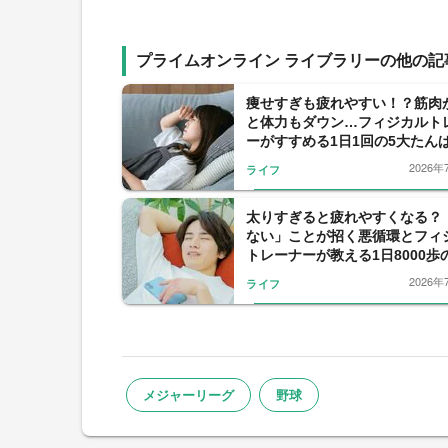
プライムオンライン ライブラリーの他の記
痩せすぎも疲れやすい！？筋肉
と体力もダウン…フィジカルト
ーがすすめる1日1回の5大たん
の習慣
2026年
ライフ
太りすぎると疲れやすくなる？
ない」ことが招く悪循環とフィ
トレーナーが教える1日8000歩
め
2026年
ライフ
メジャーリーグ
野球