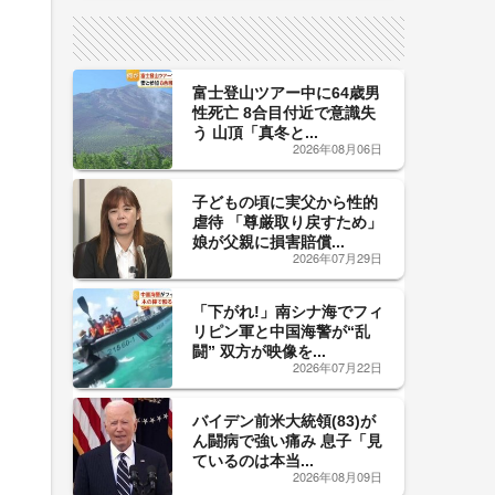
サイン！
富士登山ツアー中に64歳男
性死亡 8合目付近で意識失
う 山頂「真冬と...
2026年08月06日
子どもの頃に実父から性的
虐待 「尊厳取り戻すため」
娘が父親に損害賠償...
2026年07月29日
「下がれ!」南シナ海でフィ
リピン軍と中国海警が“乱
闘” 双方が映像を...
2026年07月22日
バイデン前米大統領(83)が
ん闘病で強い痛み 息子「見
ているのは本当...
2026年08月09日