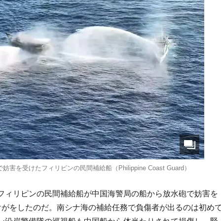
を受けたフィリピンの民間補給船（Philippine Coast Guard）
フィリピンの民間補給船が中国海警局の船から放水砲で妨害を
けがをしたのだ。南シナ海の補給任務で負傷者が出るのは初め