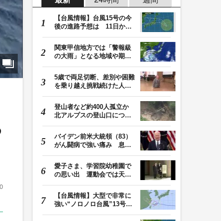
【台風情報】台風15号の今
後の進路予想は 11日から
12日にかけて、東…
関東甲信地方では「警報級
の大雨」となる地域や期間
が拡大する可能性…
5歳で両足切断、差別や困難
を乗り越え挑戦続けた人
生 「人生は捨てた…
も
登山者など約400人孤立か
北アルプスの登山口につな
る
がる県の橋が流さ…
バイデン前米大統領（83）
がん闘病で強い痛み 息子
「見ているのは本…
愛子さま、学習院幼稚園で
の思い出 運動会では天皇
皇后両陛下が笑顔…
0
【台風情報】大型で非常に
強い“ノロノロ台風”13号の
進路は？ 沖縄…