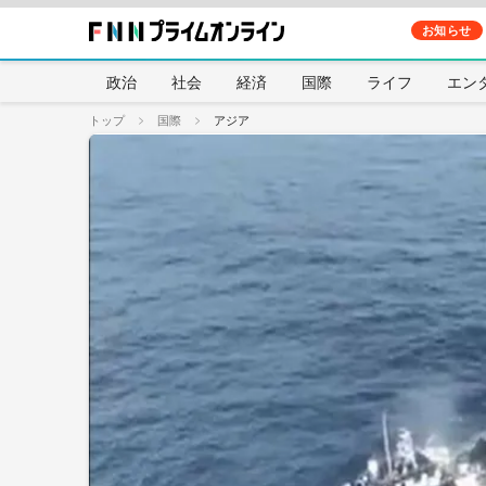
お知らせ
政治
社会
経済
国際
ライフ
エン
トップ
国際
アジア