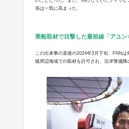
のことだった。また、同行していたフィリピ
張は一気に高まった。
乗船取材で目撃した最前線「アユン
この出来事の直後の2024年3月下旬、FN
礁周辺海域での取材を許可され、沿岸警備隊