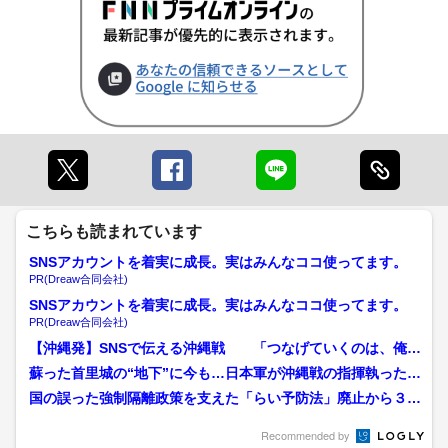
こちらも読まれています
SNSアカウントを着実に成長。実はみんなココ使ってます。
PR(Dreaw合同会社)
SNSアカウントを着実に成長。実はみんなココ使ってます。
PR(Dreaw合同会社)
【沖縄発】SNSで伝える沖縄戦 「つなげていくのは、俺ら
の世代」20歳の決意
蘇った首里城の“地下”に今も…日本軍が沖縄戦の指揮執った
『第32軍司令部壕』復興...
国の誤った強制隔離政策を支えた「らい予防法」廃止から３０
年…ハンセン病への偏見・...
Recommended by