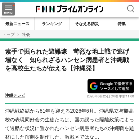
検索
最新ニュース
ランキング
そなえる防災
特集
トップ
社会
素手で掘られた避難壕 苛烈な地上戦で逃げ
場なく 知られざるハンセン病患者と沖縄戦
を高校生たちが伝える【沖縄発】
沖縄テレビ
2026年6月25日 木曜 午前11:00
沖縄戦終結から81年を迎える2026年6月。沖縄県立与勝高
校の表現同好会の生徒たちは、国の誤った隔離政策によっ
て過酷な状況に置かれたハンセン病患者たちの沖縄戦を題
材にした演劇を制作した。激戦区ではな…