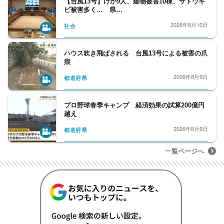
【台風13号】けが9人、建物被害10棟、サトウキ
ビ被害多く… 県…
2026年8月10日
社会
ハウス吹き飛ばされる 台風13号による被害の爪
痕
2026年8月9日
都道府県
プロ野球春季キャンプ 経済効果の試算200億円
越え
2026年8月9日
都道府県
一覧ページへ