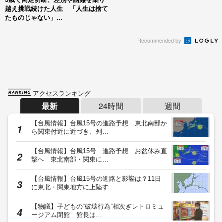
越え挑戦続けた人生 「人生は捨て
たものじゃない」...
Recommended by
アクセスランキング
最新
24時間
週間
【台風情報】台風15号の進路予想 東北南部か
ら関東付近に近づき、列…
【台風情報】台風15号 進路予想 お盆休み直
撃へ 東北南部・関東に…
【台風情報】台風15号の進路と影響は？11日
に東北・関東地方に上陸す…
【物議】子どもの“破壊行為”相次ぎレトロミュ
ージアム閉館 館長は…