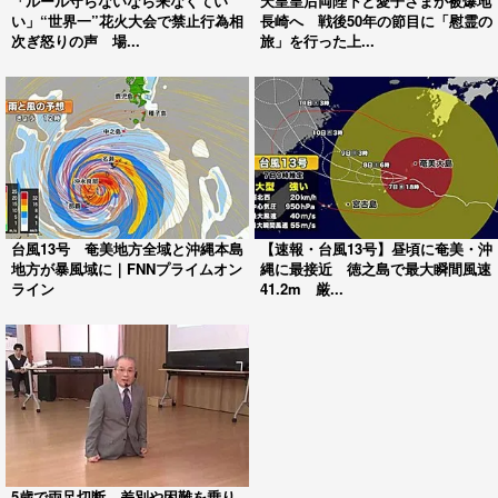
「ルール守らないなら来なくてい
天皇皇后両陛下と愛子さまが被爆地
い」“世界一”花火大会で禁止行為相
長崎へ 戦後50年の節目に「慰霊の
次ぎ怒りの声 場...
旅」を行った上...
台風13号 奄美地方全域と沖縄本島
【速報・台風13号】昼頃に奄美・沖
地方が暴風域に｜FNNプライムオン
縄に最接近 徳之島で最大瞬間風速
ライン
41.2m 厳...
5歳で両足切断、差別や困難を乗り