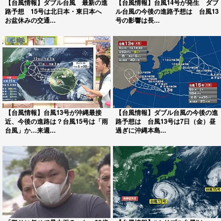
【台風情報】ダブル台風 最新の進
【台風情報】台風14号が発生 ダブ
路予想 15号は北日本・東日本へ
ル台風の今後の進路予想は 台風13
お盆休みの交通...
号の影響は長...
【台風情報】台風13号が沖縄最接
【台風情報】ダブル台風の今後の進
近、今後の進路は？台風15号は「雨
路予想は 台風13号は7日（金）昼
台風」か…来週...
過ぎに沖縄本島...