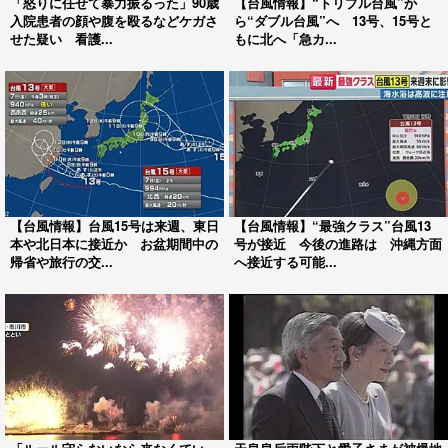
「怒りに任せて暴力振るった」90歳
【台風情報】“トリプル台風”か
入院患者の顔や腹を殴るなどケガさ
ら“ダブル台風”へ 13号、15号と
せた疑い 看護...
もに北へ「急カ...
【台風情報】台風15号は来週、東日
【台風情報】“最強クラス”台風13
本や北日本に接近か お盆期間中の
号が接近 今後の進路は 沖縄方面
帰省や旅行の交...
へ接近する可能...