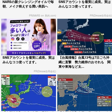
NARSの新クレンジングオイルで毎
SNSアカウントを着実に成長。実は
朝、メイク映えする潤い美肌へ
みんなココ使ってます。
PR(NARS on 美的.com)
PR(Dreaw合同会社)
SNSアカウントを着実に成長。実は
【台風情報】台風13号は7日ごろ沖
みんなココ使ってます。
縄に直撃 勢力維持のおそれも 関
東や東海など太...
PR(Dreaw合同会社)