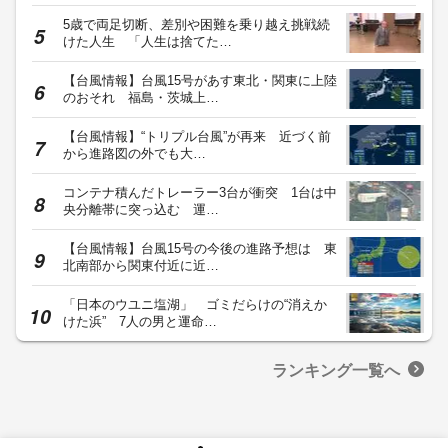
5歳で両足切断、差別や困難を乗り越え挑戦続
けた人生 「人生は捨てた…
【台風情報】台風15号があす東北・関東に上陸
のおそれ 福島・茨城上…
【台風情報】“トリプル台風”が再来 近づく前
から進路図の外でも大…
コンテナ積んだトレーラー3台が衝突 1台は中
央分離帯に突っ込む 運…
【台風情報】台風15号の今後の進路予想は 東
北南部から関東付近に近…
「日本のウユニ塩湖」 ゴミだらけの“消えか
けた浜” 7人の男と運命…
ランキング一覧へ