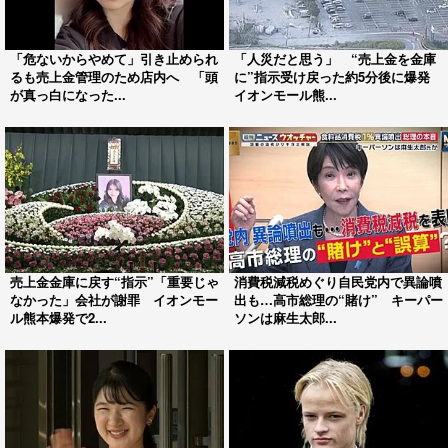
「危ないからやめて」引き止められ
「人災だと思う」 “売上金を金庫
るも売上金管理のため店内へ 「頭
に”指示受け戻った約5分後に爆発
が真っ白になった...
イオンモール熊...
売上金金庫に戻す“指示”「重要じゃ
消費税減税めぐり自民党内で異論噴
なかった」会社が謝罪 イオンモー
出も…高市総理の“賭け” キーパー
ル熊本爆発で2...
ソンは麻生太郎...