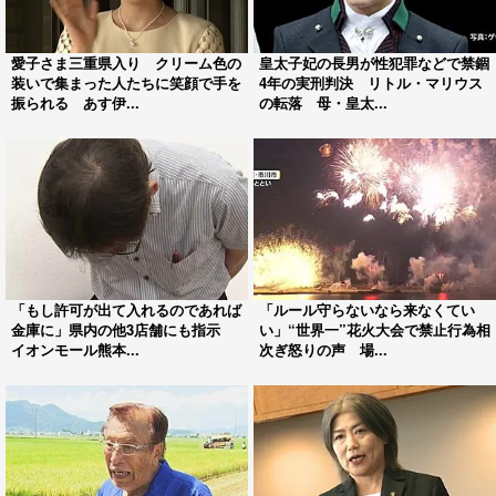
愛子さま三重県入り クリーム色の
皇太子妃の長男が性犯罪などで禁錮
装いで集まった人たちに笑顔で手を
4年の実刑判決 リトル・マリウス
振られる あす伊...
の転落 母・皇太...
「もし許可が出て入れるのであれば
「ルール守らないなら来なくてい
金庫に」県内の他3店舗にも指示
い」“世界一”花火大会で禁止行為相
イオンモール熊本...
次ぎ怒りの声 場...