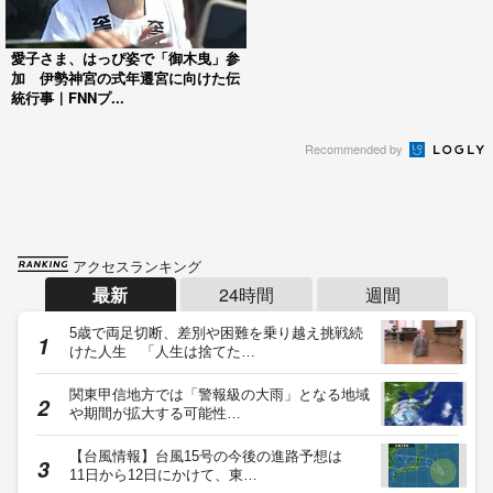
愛子さま、はっぴ姿で「御木曳」参
加 伊勢神宮の式年遷宮に向けた伝
統行事｜FNNプ...
Recommended by
アクセスランキング
最新
24時間
週間
5歳で両足切断、差別や困難を乗り越え挑戦続
けた人生 「人生は捨てた…
関東甲信地方では「警報級の大雨」となる地域
や期間が拡大する可能性…
【台風情報】台風15号の今後の進路予想は
11日から12日にかけて、東…