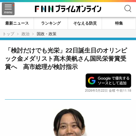
検索
最新ニュース
ランキング
そなえる防災
特集
トップ
政治
国政・政策
「検討だけでも光栄」22日誕生日のオリンピ
ック金メダリスト髙木美帆さん国民栄誉賞受
賞へ 高市総理が検討指示
2026年5月22日 金曜 午前11:18