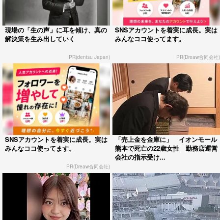
現場の「生の声」に耳を傾け、真の
SNSアカウントを着実に成長。実は
解決策を生み出していく
みんなココ使ってます。
PR(dentsu Japan)
PR(Dreaw合同会社)
SNSアカウントを着実に成長。実は
「売上金を金庫に」 イオンモール
みんなココ使ってます。
熊本で死亡の22歳女性 勤務店運営
会社の指示受け...
PR(Dreaw合同会社)