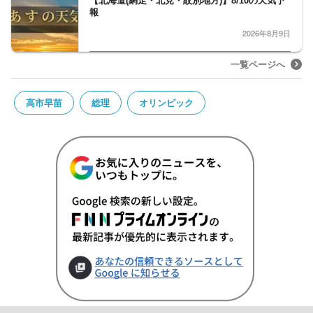
【北海道(網走・北見・紋別地方)】8/10の天気予
報
2026年8月9日
一覧ページへ
高市早苗
総理
オリンピック