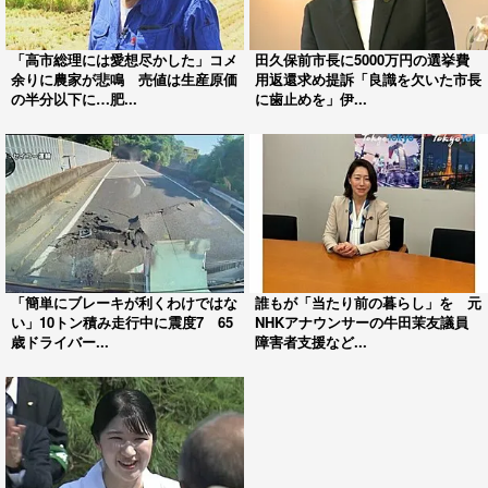
「高市総理には愛想尽かした」コメ
田久保前市長に5000万円の選挙費
余りに農家が悲鳴 売値は生産原価
用返還求め提訴「良識を欠いた市長
の半分以下に…肥...
に歯止めを」伊...
「簡単にブレーキが利くわけではな
誰もが「当たり前の暮らし」を 元
い」10トン積み走行中に震度7 65
NHKアナウンサーの牛田茉友議員
歳ドライバー...
障害者支援など...