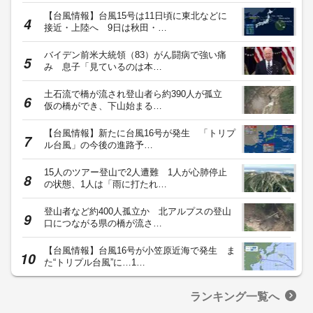
【台風情報】台風15号は11日頃に東北などに
接近・上陸へ 9日は秋田・…
バイデン前米大統領（83）がん闘病で強い痛
み 息子「見ているのは本…
土石流で橋が流され登山者ら約390人が孤立
仮の橋ができ、下山始まる…
【台風情報】新たに台風16号が発生 「トリプ
ル台風」の今後の進路予…
15人のツアー登山で2人遭難 1人が心肺停止
の状態、1人は「雨に打たれ…
登山者など約400人孤立か 北アルプスの登山
口につながる県の橋が流さ…
【台風情報】台風16号が小笠原近海で発生 ま
た“トリプル台風”に…1…
ランキング一覧へ