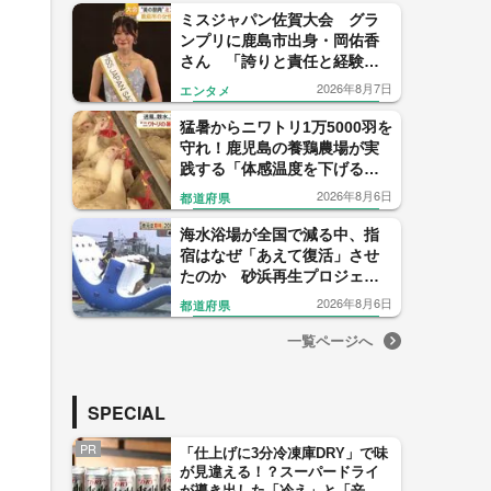
ミスジャパン佐賀大会 グラ
ンプリに鹿島市出身・岡佑香
さん 「誇りと責任と経験を
胸に、胸を張って挑戦してい
2026年8月7日
エンタメ
きたい」
猛暑からニワトリ1万5000羽を
守れ！鹿児島の養鶏農場が実
践する「体感温度を下げる」
驚きの暑さ対策
2026年8月6日
都道府県
海水浴場が全国で減る中、指
宿はなぜ「あえて復活」させ
たのか 砂浜再生プロジェク
トの舞台裏
2026年8月6日
都道府県
一覧ページへ
SPECIAL
PR
「仕上げに3分冷凍庫DRY」で味
が見違える！？スーパードライ
が導き出した「冷え」と「辛