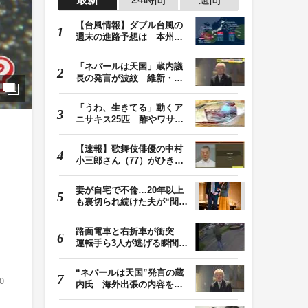
【台風情報】ダブル台風の
週末の進路予想は 本州は
土曜晴れも日曜は…
「ネパールは天国」蔵内議
長の発言が波紋 維新・吉
村代表「福岡県議…
「うわ、生きてる」動くア
ニサキス25匹 酢やワサビ
では死滅せず…「…
【速報】歌舞伎俳優の中村
小三郎さん（77）がひき逃
げ疑いで書類送検…
妻が自宅で不倫…20年以上
も裏切られ続けた夫が“間
男”に請求した慰…
路面電車と右折車が衝突
運転手ら3人が逃げる瞬間
車を置いて堂々と…
“ネパールは天国”発言の蔵
0
内氏 海外出張の内容を説
明「心の豊かさ…