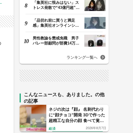
「集英社に恨みはない」ス
トレス発散で“43億円超”の
ジャンプグッズ…
「品切れ前に買うと満足
感」集英社オンラインショ
ップで“43億円分”…
男性教諭を懲戒免職 男子
の
バレー部顧問が部費14万円
余を私的流用…旅…
ランキング一覧へ
こんなニュースも、ありました。の他
の記事
ネジの次は『顔』 名刺代わり
に“顔チョコ”開発 3Dで作った
超精工な自分の顔 食べて覚え
て！【福岡発】
2026年8月7日
経済