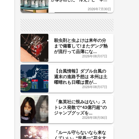
口」のおいしい関係 青く変化
2026年7月30日
した「辛口カーブ」が飲み頃の
サイン！
殺虫剤と虫よけは来年の分
まで備蓄して!またデング熱
が流行って品薄にな...
2026年08月07日
【台風情報】ダブル台風の
週末の進路予想は 本州は土
曜晴れも日曜は雲が...
2026年08月07日
「集英社に恨みはない」ス
トレス発散で“43億円超”の
ジャンプグッズを...
2026年08月06日
「ルール守らないなら来な
くていい」“世界一”花火大