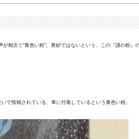
声が相次ぐ“黄色い粉”。黄砂ではないという、この『謎の粉』
相次いで投稿されている、車に付着しているという黄色い粉。