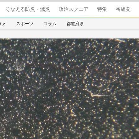
そなえる防災・減災
政治スクエア
特集
番組発
タメ
スポーツ
コラム
都道府県